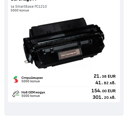
за SmartBase PC1210
5000 копия
21.
EUR
38
Стриймиран
5000 копия
41.
лв.
82
154.
EUR
00
Нов ОЕМ модул
5000 копия
301.
лв.
20