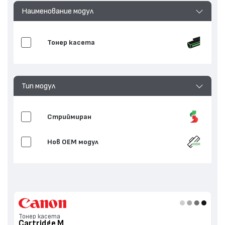
Наименование модул
Тонер касета
Тип модул
Стриймиран
Нов ОЕМ модул
Тонер касета
Cartridge M