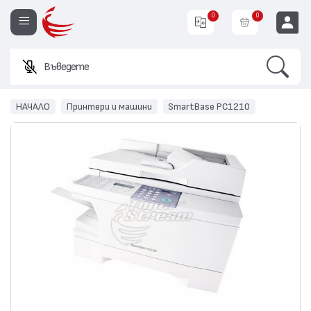
0
0
Search
Въведете име
EUR
НАЧАЛО
Принтери и машини
SmartBase PC1210