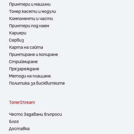
Принтери и машини
Тонер касети и модули
Компоненти и части
Принтери под наем
Кариери
Сервиз
Карта на сайта
Принтиране и копиране
Стриймиране
Презареждане
Методи на плащане
Политика за бисквитките
TonerStream
Често Задавани Въпроси
Блог
Доставка