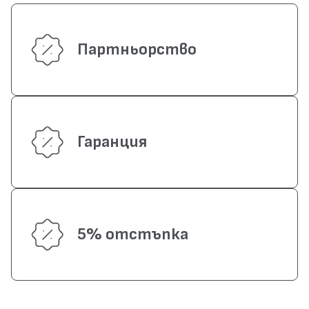
Партньорство
Гаранция
5% отстъпка