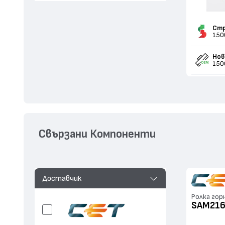
Стр
150
Нов
150
Свързани Компоненти
Доставчик
Ролка гор
SAM216