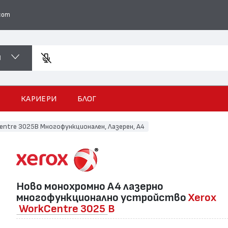
com
И
Въведете
И
КАРИЕРИ
БЛОГ
entre 3025B Многофункционален, Лазерен, А4
Ново монохромно А4 лазернo
многофункционално устройство
Xerox
WorkCentre 3025
B