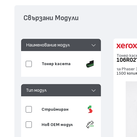
Свързани Модули
Наименование модул
Тонер кас
106R02
Тонер касета
за Phaser
1500 копи
Тип модул
Стриймиран
Нов ОЕМ модул