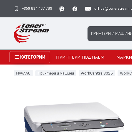
+359 894 487 789
office@tonerstream.
Search
ПРИНТЕРИ И МАШИН
ПРИНТЕРИ ПОД НАЕМ
МАРК
КАТЕГОРИИ
НАЧАЛО
Принтери и машини
WorkCentre 3025
WorkC