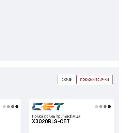
СКРИЙ
ПОКАЖИ ВСИЧКИ
Ролка долна притискаща
X3020RLS-CET