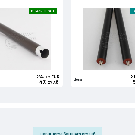
В НАЛИЧНОСТ
О
24.
2
EUR
17
Цена
47.
лв.
27
Напишете вашият отзив