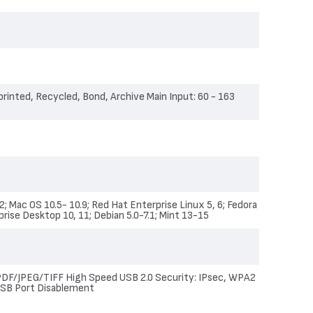
ичен избор!
eprinted, Recycled, Bond, Archive Main Input: 60 - 163
ac OS 10.5- 10.9; Red Hat Enterprise Linux 5, 6; Fedora
ise Desktop 10, 11; Debian 5.0-7.1; Mint 13-15
 PDF/JPEG/TIFF High Speed USB 2.0 Security: IPsec, WPA2
 USB Port Disablement