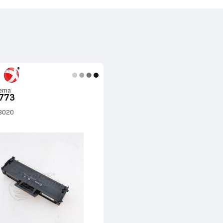
ета
773
 3020
я