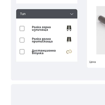
Тип
Ролка горна
изпичаща
Ролка долна
притискаща
Дистанционна
втулка
Цена