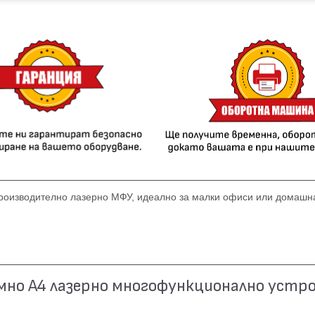
производително лазерно МФУ, идеално за малки офиси или домашн
ло (7.5 кг), подходящ за ограничено пространство.
за 8.5 секунди.
но А4 лазернo многофункционално устро
pi за по-ясни текстове и графики.