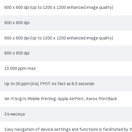
кои модели включват и факс).
600 x 600 dpi (Up to 1200 x 1200 enhanced image quality)
 печат от смартфони и таблети.
600 x 600 dpi
600 x 600 dpi (Up to 1200 x 1200 enhanced image quality)
бяло)
600 x 600 dpi
о подаване.
15 000 ppm max
3 W (режим на спестяване)
Up to 20 ppm (A4); FPOT: As fast as 8.5 seconds
Wi-Fi Direct
Wi-Fi b/g/n; Mobile Printing: Apple AirPrint, Xerox PrintBack
24 месеца
Easy navigation of device settings and functions is facilitated by t
и.