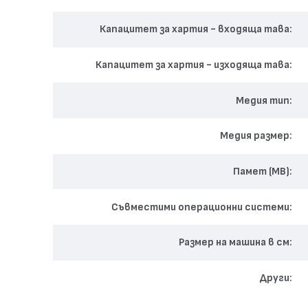
Домашни потребители – лесен за настройка и печат от 
Капацитет за хартия - входяща тава
Ако търсите надеждно, бързо и компактно МФУ с добро
Капацитет за хартия - изходяща тава
Медия тип
Медия размер
Памет (MB)
Съвместими операционни системи
Размер на машина в см
Други