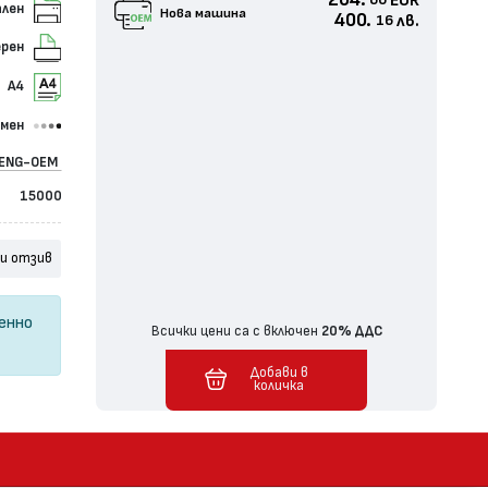
204.
EUR
60
ален
Нова машина
400.
лв.
16
ерен
А4
омен
ENG-OEM
15000
и отзив
ценно
Всички цени са с включен
20% ДДС
Добави в
Добавен в количка
количка