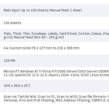
мобилни устройства.
Main Input: Up to 150 sheets; Manual Feed: 1 sheet
Xerox WorkCentre 3025B
 съотношение цена-качество,
е отл
100 sheets
Plain, Thick, Thin, Envelope, Labels, Card Stock, Cotton, Colour, Pr
g/m2; Manual Feed Slot: 60 - 163 g/m2
A4; Custom sizes:76 x 127 mm to 216 x 356 mm
128 MB
Microsoft Windows 8/7/Vista/XP/2008 Server/2003 Server/2008R2; M
11-19; openSUSE 11.0-12.3; Ubuntu 10.04-13.04; SUSE Linux Enterpr
40.6 x 36.0 x 25.7
Scan via TWAIN/WIA, Scan to PC, Scan to WSD; Scan file formats:
Personal, IPv4 and IPv6 Filtering, MAC Address Filtering, SNMPv3,