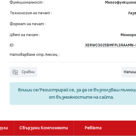
Функционалност :
Многофункцион
Технология на печат :
Лаз
Формат на печат :
Цвят на печат :
Монохр
ID:
XERWC3025BMFPLSRA4MN-
Натоварване стр./месец :
Сравни
Напиш
Впиши се
/
Регистрирай се
, за да се възползваш пълно
от възможностите на сайта.
дули
Свързани Компоненти
Ревюта