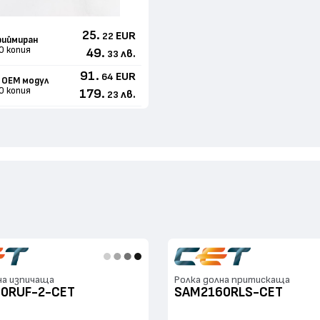
25.
EUR
22
иймиран
0 копия
49.
лв.
33
91.
EUR
64
 ОЕМ модул
0 копия
179.
лв.
23
на изпичаща
Ролка долна притискаща
0RUF-2-CET
SAM2160RLS-CET