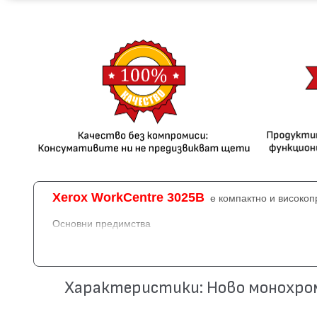
Xerox WorkCentre 3025B
е компактно и високо
Основни предимства
Компактност – малки размери (406 × 257 × 360 мм) и тег
Висока скорост на печат – 20 стр./мин с първа страница 
Характеристики: Ново монохром
Отлично качество на печат – резолюция до 1200 × 1200 d