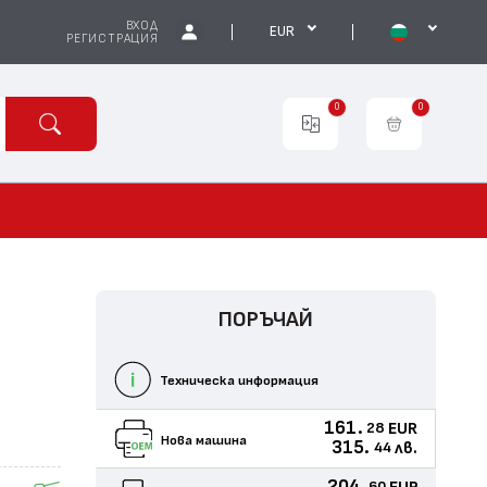
ВХОД
EUR
РЕГИСТРАЦИЯ
0
0
ПОРЪЧАЙ
Техническа информация
161.
EUR
28
Нова машина
315.
лв.
44