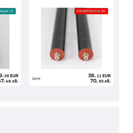
БАДИ СЕ
ИЗЧЕРПАНО К-ВО
9.
36.
EUR
EUR
39
11
Цена
57.
70.
лв.
лв.
48
63