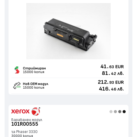
41.
EUR
63
Стриймиран
15000 копия
81.
лв.
42
212.
EUR
93
Нов ОЕМ модул
15000 копия
416.
лв.
46
Барабанен модул
101R00555
за Phaser 3330
30000 копия