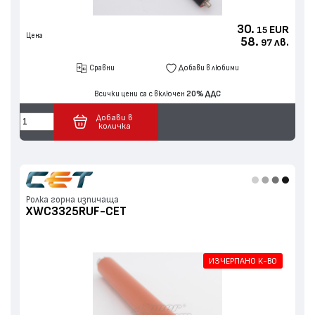
30.
EUR
15
Цена
58.
лв.
97
Сравни
Добави в любими
Всички цени са с включен
20% ДДС
Добави в
количка
Ролка горна изпичаща
XWC3325RUF-CET
ИЗЧЕРПАНО К-ВО