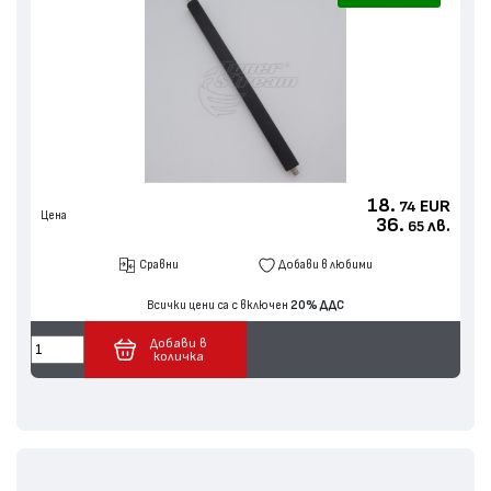
18.
EUR
74
Цена
36.
лв.
65
Сравни
Добави в любими
Всички цени са с включен
20% ДДС
Добави в
количка