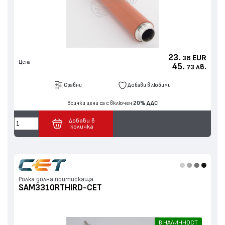
23.
EUR
38
Цена
45.
лв.
73
Сравни
Добави в любими
Всички цени са с включен
20% ДДС
Добави в
количка
Ролка долна притискаща
SAM3310RTHIRD-CET
В НАЛИЧНОСТ