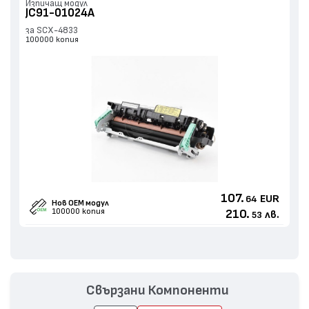
Изпичащ модул
JC91-01024A
за SCX-4833
100000 копия
107.
EUR
64
Нов ОЕМ модул
100000 копия
210.
лв.
53
Свързани Компоненти