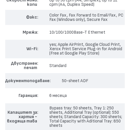
Скорост моно
Up to 30 cpm (A4, Simplex); Up to 12
копи
cpm (A4, Duplex Speed)
Color Fax, Fax Forward to Email/Fax, PC
Факс
Fax (Windows only), Secure Fax
Мрежа
10/100/1000Base-T Ethernet
yes; Apple AirPrint, Google Cloud Print,
Wi-Fi
Xerox Print Service Plug-in for Android
(Free at Google Play Store)
Двустранен
Standard
печат
Документоподаване
50-sheet ADF
Гаранция
6 месеца
Bypass tray: 50 sheets, Tray 1: 250
Капацитет за
sheets, Additional Tray (optional): 550
хартия -
sheets; Standard Capacity: 300 sheets;
входяща тава
Total Capacity with Aditional Tray: 850
sheets