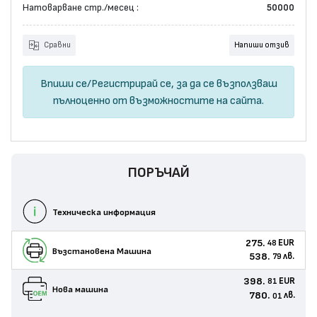
Натоварване стр./месец :
50000
Сравни
Напиши отзив
Впиши се
/
Регистрирай се
, за да се възползваш
пълноценно от възможностите на сайта.
ПОРЪЧАЙ
Техническа информация
275.
EUR
48
Възстановенa Машина
538.
лв.
79
398.
EUR
81
Нова машина
780.
лв.
01