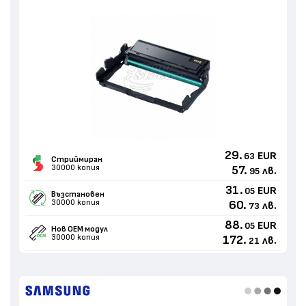
29.
EUR
63
Стриймиран
30000 копия
57.
лв.
95
31.
EUR
05
Възстановен
30000 копия
60.
лв.
73
88.
EUR
05
Нов ОЕМ модул
30000 копия
172.
лв.
21