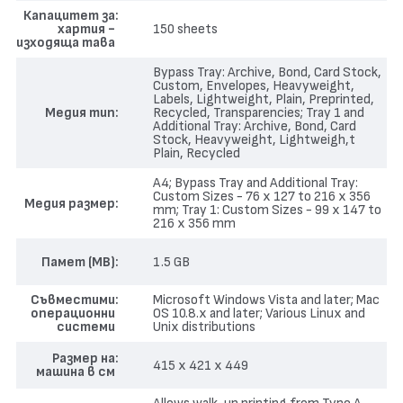
Капацитет за
хартия -
150 sheets
изходяща тава
Bypass Tray: Archive, Bond, Card Stock,
Custom, Envelopes, Heavyweight,
Labels, Lightweight, Plain, Preprinted,
Медия тип
Recycled, Transparencies; Tray 1 and
Additional Tray: Archive, Bond, Card
Stock, Heavyweight, Lightweigh,t
Plain, Recycled
A4; Bypass Tray and Additional Tray:
Custom Sizes - 76 x 127 to 216 x 356
Медия размер
mm; Tray 1: Custom Sizes - 99 x 147 to
216 x 356 mm
Памет (MB)
1.5 GB
Съвместими
Microsoft Windows Vista and later; Mac
операционни
OS 10.8.x and later; Various Linux and
системи
Unix distributions
Размер на
415 x 421 x 449
машина в см