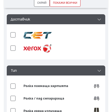
СКРИЙ
ПОКАЖИ ВСИЧКИ
Доставчик
Тип
Ролка поемаща хартията
Ролка / пад сепарираща
Ролка горна изпичаща