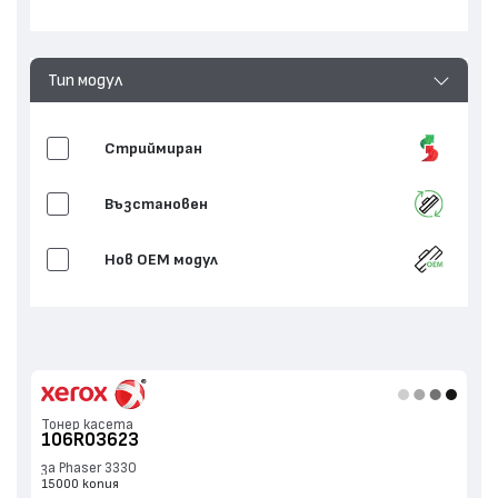
Тип модул
Стриймиран
Възстановен
Нов ОЕМ модул
Тонер касета
106R03623
за Phaser 3330
15000 копия