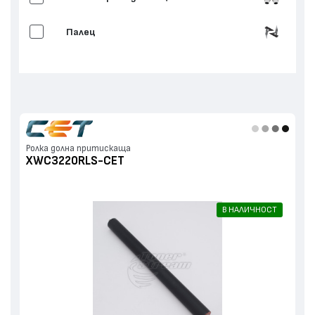
Палец
Ролка долна притискаща
Дистанционна втулка
Зъбно колело изпич. ролка
Ролка долна притискаща
XWC3220RLS-CET
Лагер
Други
В НАЛИЧНОСТ