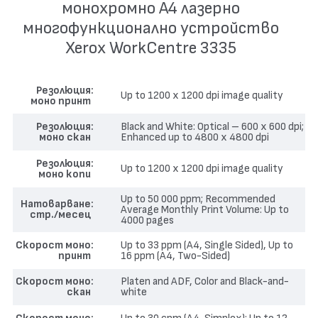
монохромно А4 лазернo
многофункционално устройство
Xerox WorkCentre 3335
Резолюция
Up to 1200 x 1200 dpi image quality
моно принт
Резолюция
Black and White: Optical – 600 x 600 dpi;
моно скан
Enhanced up to 4800 x 4800 dpi
Резолюция
Up to 1200 x 1200 dpi image quality
моно копи
Up to 50 000 ppm; Recommended
Натоварване
Average Monthly Print Volume: Up to
стр./месец
4000 pages
Скорост моно
Up to 33 ppm (A4, Single Sided), Up to
принт
16 ppm (A4, Two-Sided)
Скорост моно
Platen and ADF, Color and Black-and-
скан
white