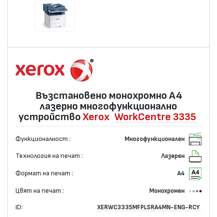
Възстановено монохромно А4
лазернo многофункционално
устройство
Xerox
WorkCentre 3335
Функционалност :
Многофункционален
Технология на печат :
Лазерен
Формат на печат :
А4
Цвят на печат :
Монохромен
ID:
XERWC3335MFPLSRA4MN-ENG-RCY