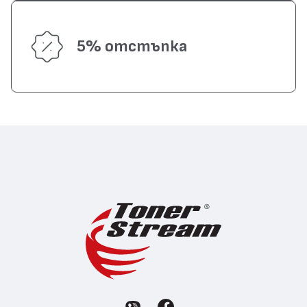
5% отстъпка