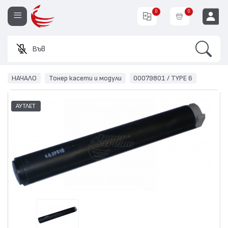
0
0
Search
Въведете
EUR
НАЧАЛО
Тонер касети и модули
00079801 / TYPE 6
АУТЛЕТ