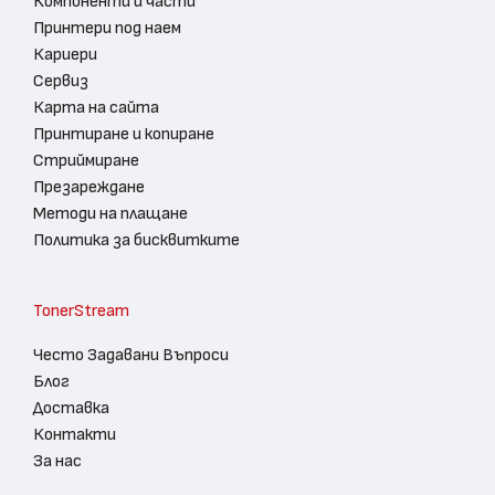
Компоненти и части
Принтери под наем
Кариери
Сервиз
Карта на сайта
Принтиране и копиране
Стриймиране
Презареждане
Методи на плащане
Политика за бисквитките
TonerStream
Често Задавани Въпроси
Блог
Доставка
Контакти
За нас