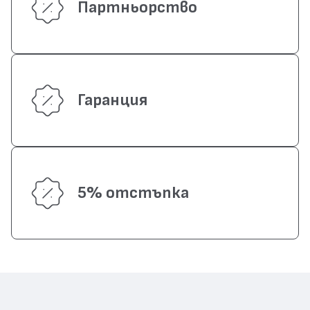
Партньорство
Гаранция
5% отстъпка