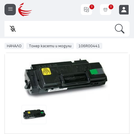
0
0
Search
Въве
EUR
НАЧАЛО
Тонер касети и модули
106R00441