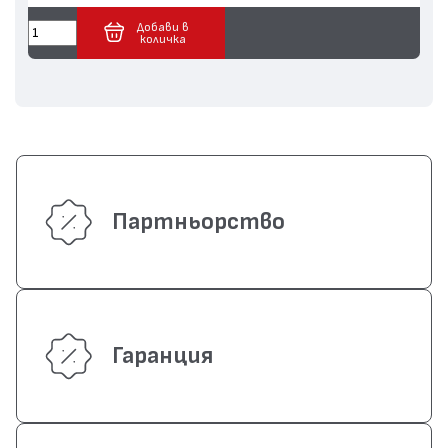
Добави в
количка
Партньорство
Гаранция