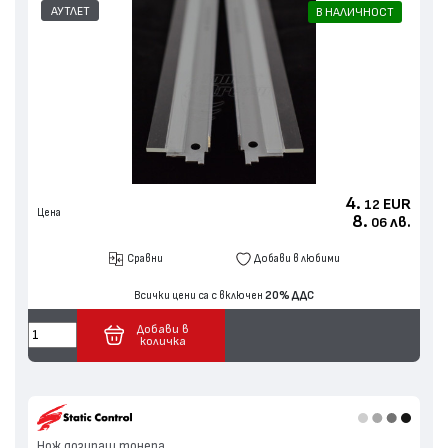
АУТЛЕТ
В НАЛИЧНОСТ
4.
EUR
12
Цена
8.
лв.
06
Сравни
Добави в любими
Всички цени са с включен
20% ДДС
Добави в
количка
Нож дозиращ тонера