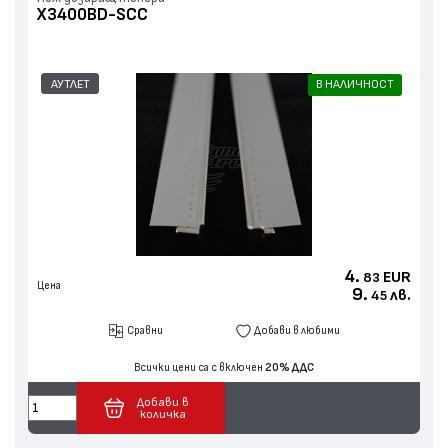
X3400BD-SCC
АУТЛЕТ
В НАЛИЧНОСТ
4.
EUR
83
Цена
9.
лв.
45
Сравни
Добави в любими
Всички цени са с включен
20% ДДС
Добави в
количка