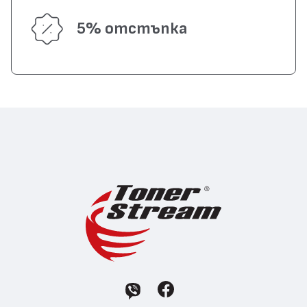
5% отстъпка