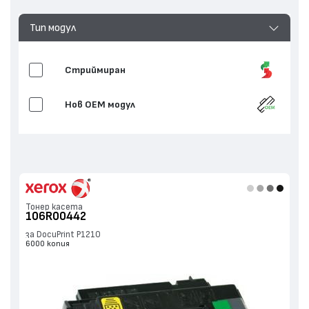
Тип модул
Стриймиран
Нов ОЕМ модул
Тонер касета
106R00442
за DocuPrint P1210
6000 копия