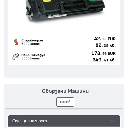
42.
EUR
12
Стриймиран
6000 копия
82.
лв.
38
178.
EUR
65
Нов ОЕМ модул
6000 копия
349.
лв.
41
Свързани Машини
СКРИЙ
Функционалност