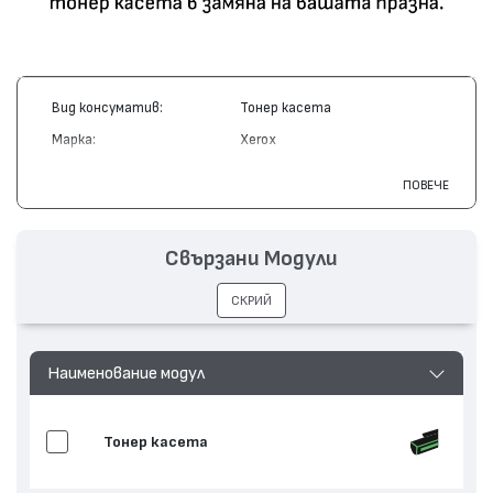
Вид консуматив:
Тонер касета
Марка:
Xerox
Модел:
106R00441
ПОВЕЧЕ
Цвят:
Монохромен
Капацитет:
3000
Свързани Модули
Съвместими устройства:
DocuPrint P1210
СКРИЙ
Наименование модул
Тонер касета