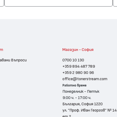
am
Магазин - София
авани Въпроси
0700 10 130
+359 894 487 789
+359 2 980 90 96
office@tonerstream.com
Работно време
Понеделник - Петък
9:00 ч. - 17:00 ч.
България, София 1220
ул. “Проф. Иван Георгов” № 14
ет.2