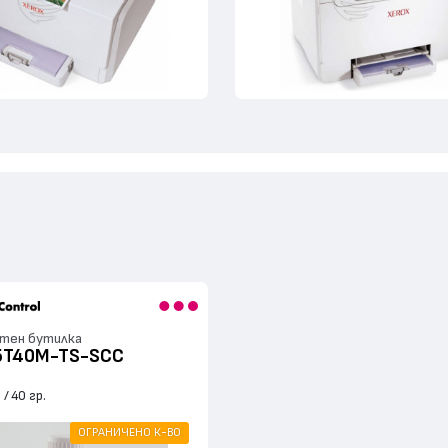
тен бутилка
5T40M-TS-SCC
я
40 гр.
ОГРАНИЧЕНО К-ВО