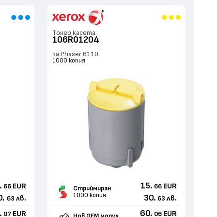
Тонер касета
106R01204
за Phaser 6110
1000 копия
.
15.
EUR
EUR
66
66
Стриймиран
1000 копия
0.
30.
лв.
лв.
63
63
.
60.
EUR
EUR
07
06
Нов ОЕМ модул