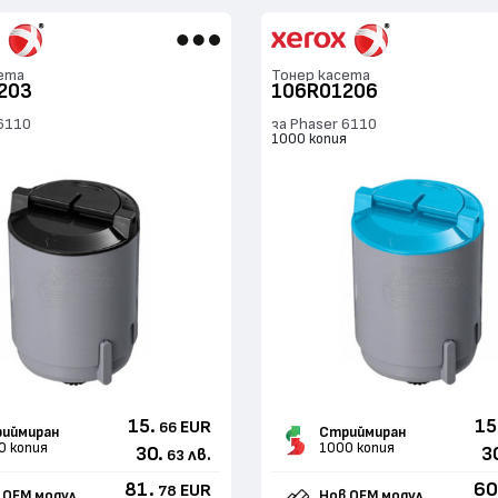
ета
Тонер касета
203
106R01206
 6110
за Phaser 6110
я
1000 копия
15.
15
EUR
66
иймиран
Стриймиран
0 копия
1000 копия
30.
3
лв.
63
81.
60
EUR
78
 ОЕМ модул
Нов ОЕМ модул