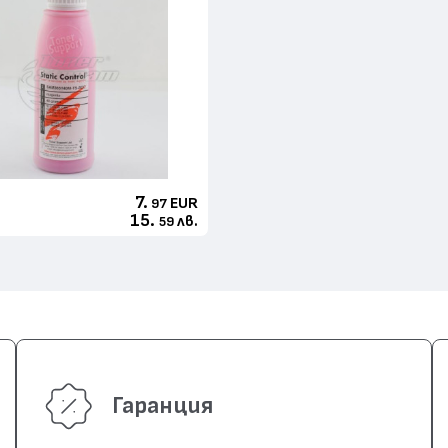
7.
EUR
97
15.
лв.
59
Гаранция