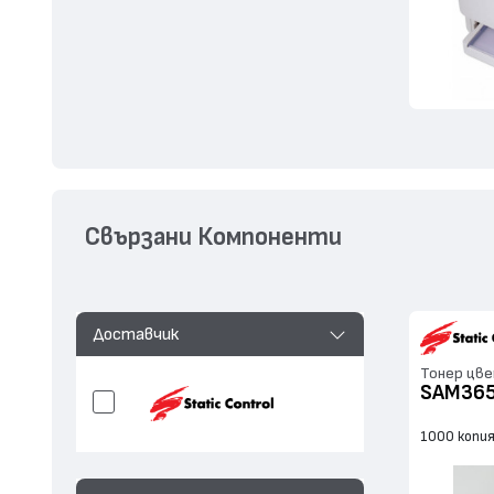
Свързани Компоненти
Доставчик
Тонер цве
SAM36
1000 копи