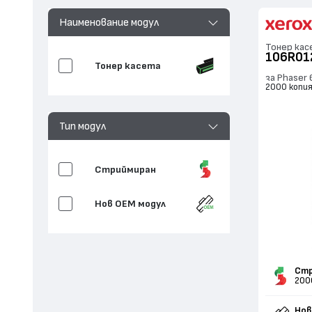
Наименование модул
Тонер кас
106R01
Тонер касета
за Phaser
2000 копи
Тип модул
Стриймиран
Нов ОЕМ модул
Стр
200
Нов