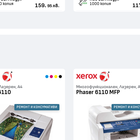
0 копия
1000 копия
159.
11
лв.
95
Лазерен, А4
Многофункционален, Лазерен, 
6110
Phaser 6110 MFP
РЕМОНТ И КОНСУМАТИВИ
РЕМОНТ И КОН