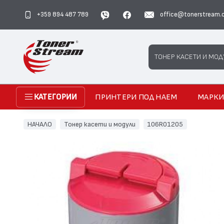
+359 894 487 789
office@tonerstream.
Search
ТОНЕР КАСЕТИ И МОД
ПРИНТЕРИ ПОД НАЕМ
МАРК
КАТЕГОРИИ
НАЧАЛО
Тонер касети и модули
106R01205