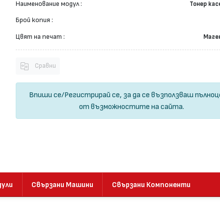
Наименование модул :
Тонер ка
Брой копия :
Цвят на печат :
Маге
Сравни
Впиши се
/
Регистрирай се
, за да се възползваш пълно
от възможностите на сайта.
дули
Свързани Машини
Свързани Компоненти