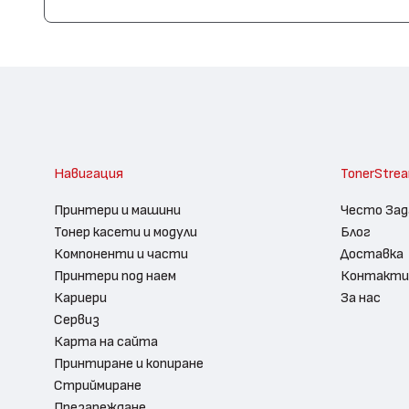
Навигация
TonerStre
Принтери и машини
Често Зад
Тонер касети и модули
Блог
Компоненти и части
Доставка
Принтери под наем
Контакти
Кариери
За нас
Сервиз
Карта на сайта
Принтиране и копиране
Стриймиране
Презареждане