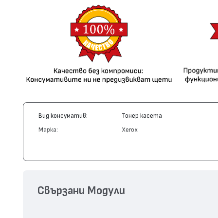
Вид консуматив:
Тонер касета
Марка:
Xerox
Модел:
106R01205
Цвят:
Магента
Капацитет:
1000
Съвместими устройства:
Phaser 6110, Phaser 6110 MFP
Свързани Модули