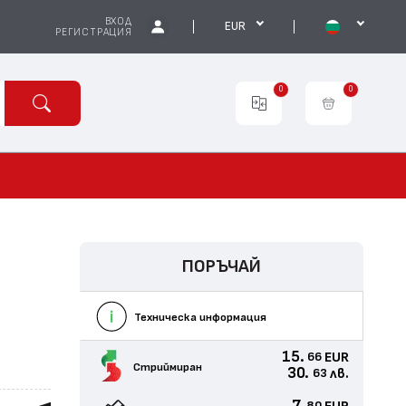
ВХОД
EUR
РЕГИСТРАЦИЯ
0
0
ПОРЪЧАЙ
Техническа информация
15.
EUR
66
Стриймиран
30.
лв.
63