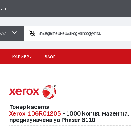
com
УЛИ
Въведете име или код на продукта.
И
КАРИЕРИ
БЛОГ
Тонер касета
Xerox
106R01205
- 1000 копия, магента,
предназначена за Phaser 6110