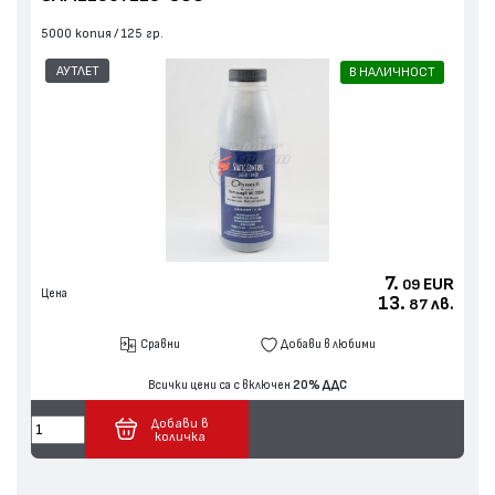
5000 копия
125 гр.
АУТЛЕТ
В НАЛИЧНОСТ
7.
EUR
09
Цена
13.
лв.
87
Сравни
Добави в любими
Всички цени са с включен
20% ДДС
Добави в
количка