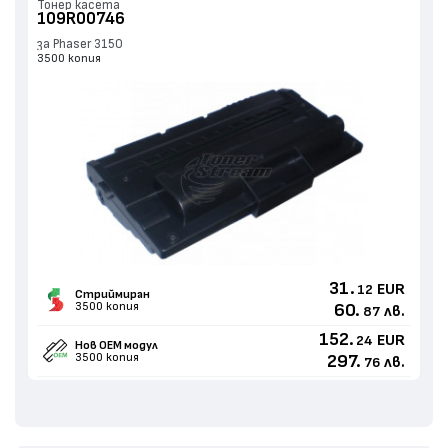
Тонер касета
109R00746
за Phaser 3150
3500 копия
31.
EUR
12
Стриймиран
3500 копия
60.
лв.
87
152.
EUR
24
Нов ОЕМ модул
3500 копия
297.
лв.
76