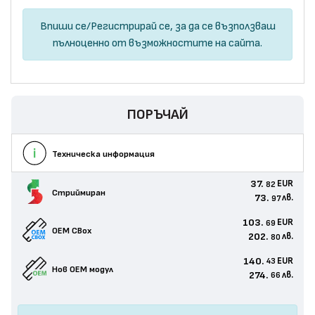
Впиши се
/
Регистрирай се
, за да се възползваш
пълноценно от възможностите на сайта.
ПОРЪЧАЙ
Техническа информация
37.
EUR
82
Стриймиран
73.
лв.
97
103.
EUR
69
OEM CBox
202.
лв.
80
140.
EUR
43
Нов ОЕМ модул
274.
лв.
66