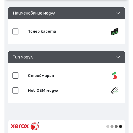
Наименование модул
Тонер касета
Тип модул
Стриймиран
Нов ОЕМ модул