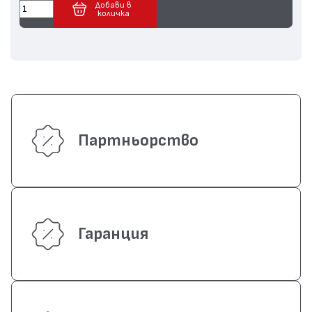
Добави в
количка
Партньорство
Гаранция