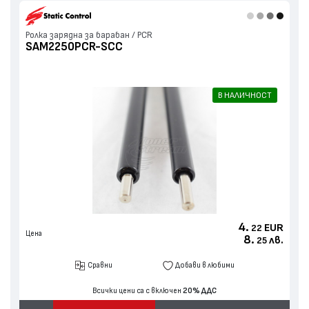
Ролка зарядна за барабан / PCR
SAM2250PCR-SCC
В НАЛИЧНОСТ
4.
EUR
22
Цена
8.
лв.
25
Сравни
Добави в любими
Всички цени са с включен
20% ДДС