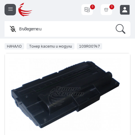
0
0
Search
Въведете име или к
EUR
НАЧАЛО
Тонер касети и модули
109R00747