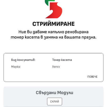
Вид консуматив:
Тонер касета
Марка:
Xerox
Модел:
109R00747
ПОВЕЧЕ
Цвят:
Монохромен
Капацитет:
5000
Свързани Модули
Съвместими устройства:
Phaser 3150
СКРИЙ