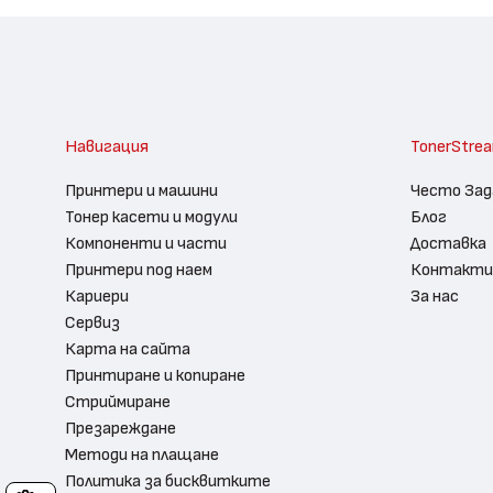
Навигация
TonerStre
Принтери и машини
Често Зад
Тонер касети и модули
Блог
Компоненти и части
Доставка
Принтери под наем
Контакти
Кариери
За нас
Сервиз
Карта на сайта
Принтиране и копиране
Стриймиране
Презареждане
Методи на плащане
Политика за бисквитките