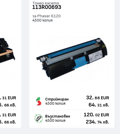
Тонер касета
113R00693
за Phaser 6120
4500 копия
.
32.
EUR
EUR
31
88
Стриймиран
4500 копия
6.
64.
лв.
лв.
66
31
.
120.
EUR
EUR
31
02
Възстановен
4500 копия
6.
234.
лв.
лв.
66
74