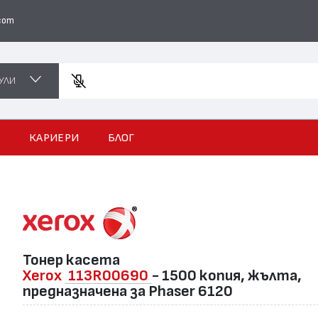
com
УЛИ
Въведе
И
КАРИЕРИ
БЛОГ
Тонер касета
Xerox
113R00690
- 1500 копия, жълта,
предназначена за Phaser 6120