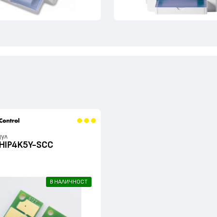
дул
HIP4K5Y-SCC
я
В НАЛИЧНОСТ