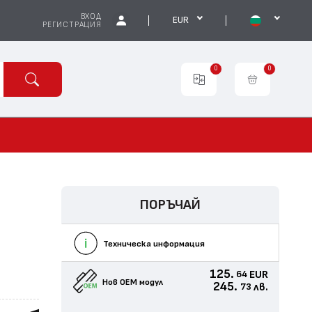
ВХОД
EUR
РЕГИСТРАЦИЯ
0
0
ПОРЪЧАЙ
Техническа информация
125.
EUR
64
Нов ОЕМ модул
245.
лв.
73