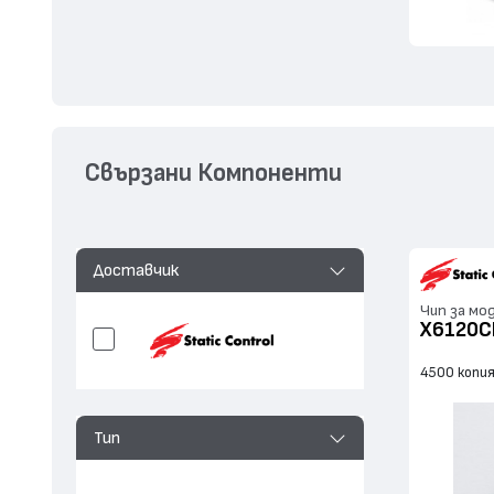
Свързани Компоненти
Доставчик
Чип за мо
X6120C
4500 копи
Тип