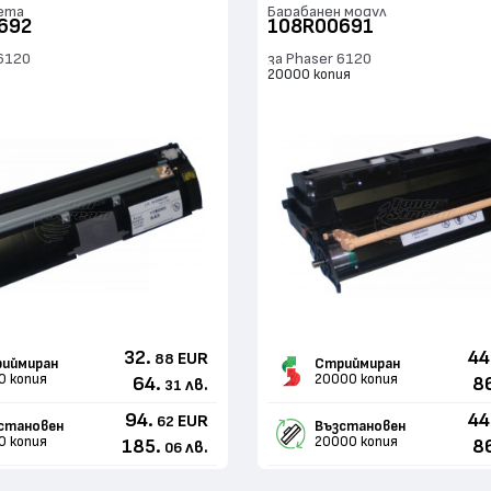
ета
Барабанен модул
692
108R00691
 6120
за Phaser 6120
я
20000 копия
32.
44
EUR
88
иймиран
Стриймиран
0 копия
20000 копия
64.
8
лв.
31
94.
44
EUR
62
становен
Възстановен
0 копия
20000 копия
185.
8
лв.
06