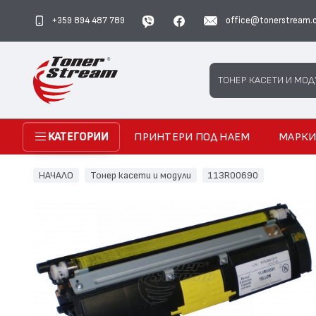
+359 894 487 789
office@tonerstream.
Search
ТОНЕР КАСЕТИ И МОД
ПРИНТЕРИ ПОД НАЕМ
МАРК
КАТЕГОРИИ
НАЧАЛО
Тонер касети и модули
113R00690