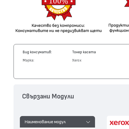
Вид консуматив:
Тонер касета
Марка:
Xerox
Модел:
113R00690
Цвят:
Жълт
Капацитет:
1500
Съвместими устройства:
Phaser 6120, Phaser 6115 MFP
Свързани Модули
Наименование модул