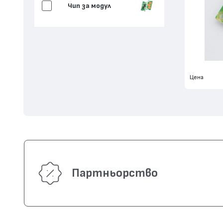
Чип за модул
Цена
Партньорство