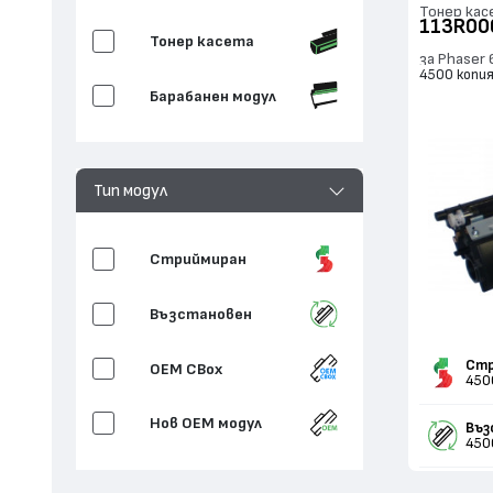
Тонер кас
113R00
Тонер касета
за Phaser
4500 копи
Барабанен модул
Тип модул
Стриймиран
Възстановен
Стр
OEM CBox
450
Нов ОЕМ модул
Въз
450