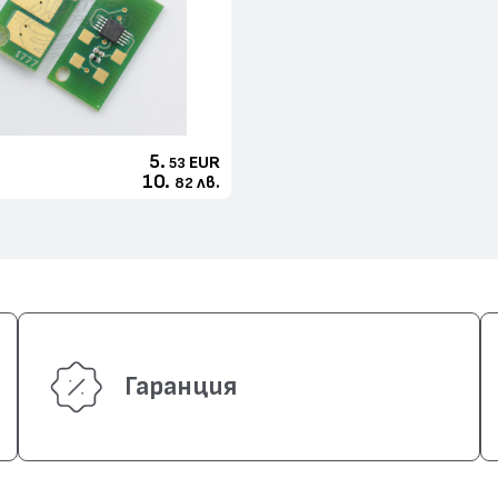
5.
EUR
53
10.
лв.
82
Гаранция