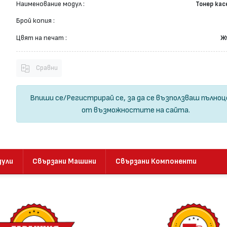
Наименование модул :
Тонер ка
Брой копия :
Цвят на печат :
Ж
Сравни
Впиши се
/
Регистрирай се
, за да се възползваш пълно
от възможностите на сайта.
дули
Свързани Машини
Свързани Компоненти