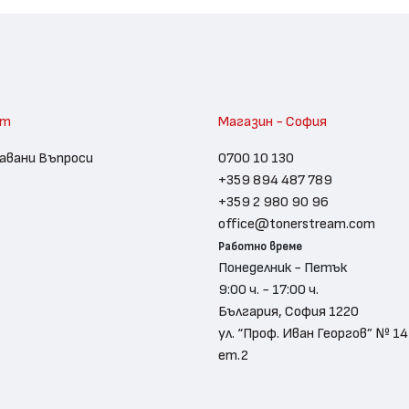
am
Магазин - София
авани Въпроси
0700 10 130
+359 894 487 789
+359 2 980 90 96
office@tonerstream.com
Работно време
Понеделник - Петък
9:00 ч. - 17:00 ч.
България, София 1220
ул. “Проф. Иван Георгов” № 14
ет.2