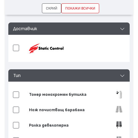
СКРИЙ
ПОКАЖИ ВСИЧКИ
Доставчик
Тип
Тонер монохромен бутилка
Нож почистващ барабана
Ролка девелоперна