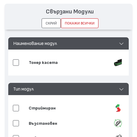
Капацитет:
10000
Свързани Модули
Съвместими
Optra T610, Optra T612, Optra T614,
устройства:
Optra T616
СКРИЙ
ПОКАЖИ ВСИЧКИ
Наименование модул
Тонер касета
Тип модул
Стриймиран
Възстановен