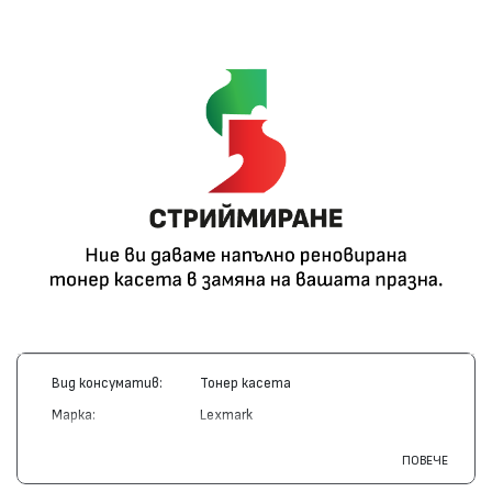
Вид консуматив:
Тонер касета
Марка:
Lexmark
Модел:
12A5740
ПОВЕЧЕ
Цвят:
Монохромен