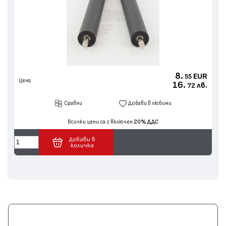
8.
EUR
55
Цена
16.
лв.
72
Сравни
Добави в любими
Всички цени са с включен
20% ДДС
Добави в
количка