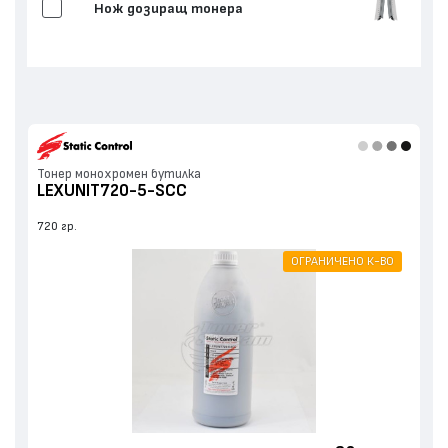
Нож дозиращ тонера
Нож припокриващ
Други
Тонер монохромен бутилка
LEXUNIT720-5-SCC
720 гр.
ОГРАНИЧЕНО К-ВО