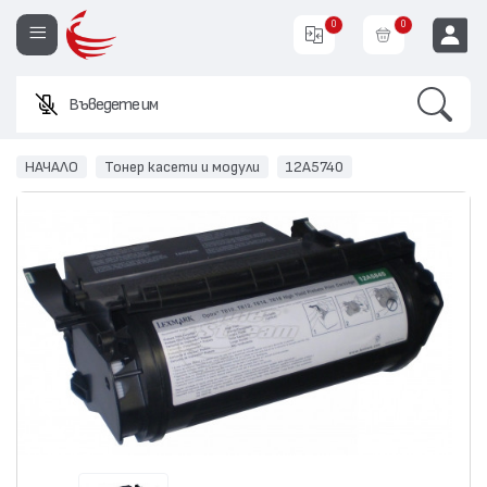
0
0
Search
Въведете име или код
EUR
НАЧАЛО
Тонер касети и модули
12A5740