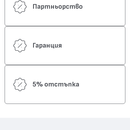
Партньорство
Гаранция
5% отстъпка