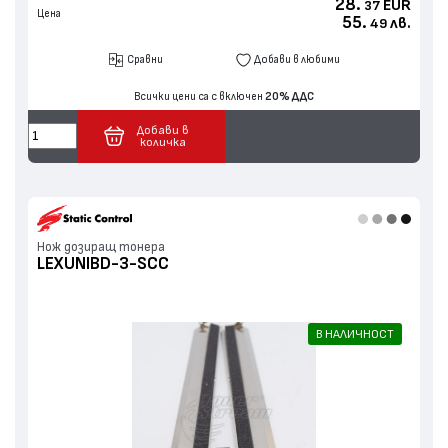
28.
EUR
37
Цена
55.
лв.
49
Сравни
Добави в любими
Всички цени са с включен
20% ДДС
Добави в
количка
Нож дозиращ тонера
LEXUNIBD-3-SCC
В НАЛИЧНОСТ