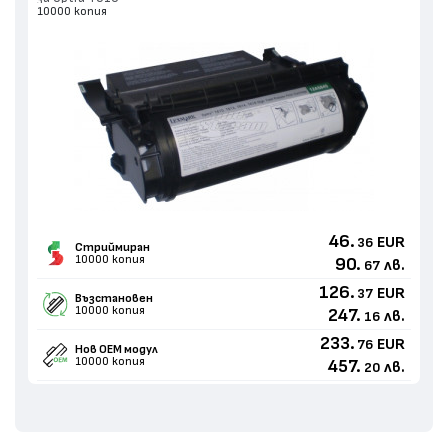
10000 копия
46.
EUR
36
Стриймиран
10000 копия
90.
лв.
67
126.
EUR
37
Възстановен
10000 копия
247.
лв.
16
233.
EUR
76
Нов ОЕМ модул
10000 копия
457.
лв.
20