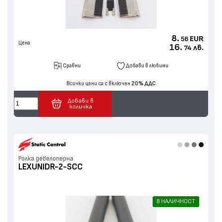
8.
EUR
56
Цена
16.
лв.
74
Сравни
Добави в любими
Всички цени са с включен
20% ДДС
Добави в
количка
Ролка девелоперна
LEXUNIDR-2-SCC
В НАЛИЧНОСТ