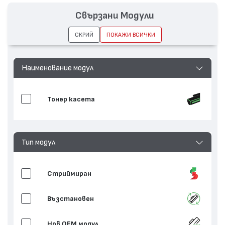
Капацитет:
7500
Свързани Модули
Съвместими устройства:
T520, X522 MFP, T522
СКРИЙ
ПОКАЖИ ВСИЧКИ
Наименование модул
Тонер касета
Тип модул
Стриймиран
Възстановен
Нов ОЕМ модул