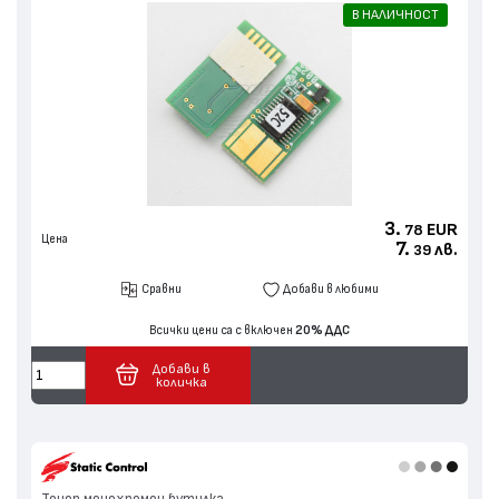
В НАЛИЧНОСТ
3.
EUR
78
Цена
7.
лв.
39
Сравни
Добави в любими
Всички цени са с включен
20% ДДС
Добави в
количка