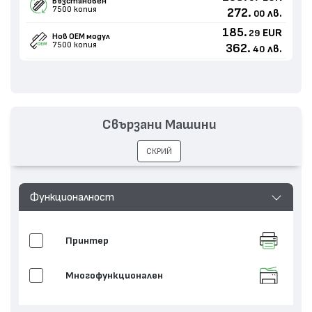
Възстановен
7500 копия
272.
лв.
00
185.
EUR
29
Нов ОЕМ модул
7500 копия
362.
лв.
40
Свързани Машини
СКРИЙ
Функционалност
Принтер
Многофункционален