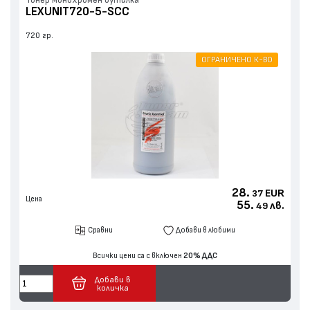
Тонер монохромен бутилка
LEXUNIT720-5-SCC
720 гр.
ОГРАНИЧЕНО К-ВО
28.
EUR
37
Цена
55.
лв.
49
Сравни
Добави в любими
Всички цени са с включен
20% ДДС
Добави в
количка