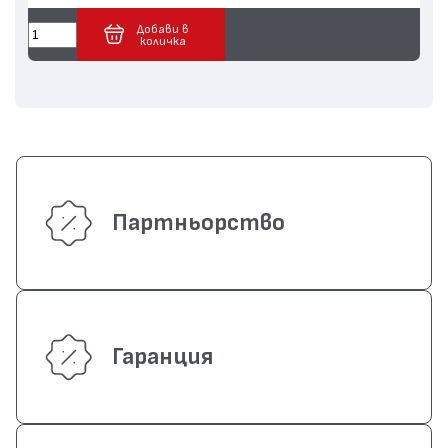
Добави в
количка
Партньорство
Гаранция