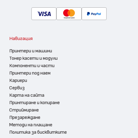
Навигация
Принтери и машини
Тонер касети и модули
Компоненти и части
Принтери под наем
Кариери
Сервиз
Карта на сайта
Принтиране и копиране
Стриймиране
Презареждане
Методи на плащане
Политика за бисквитките