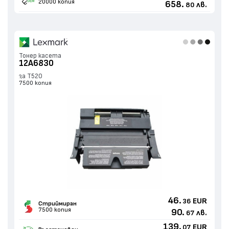
20000 копия
658.
лв.
80
Тонер касета
12A6830
за T520
7500 копия
46.
EUR
36
Стриймиран
7500 копия
90.
лв.
67
139.
EUR
07