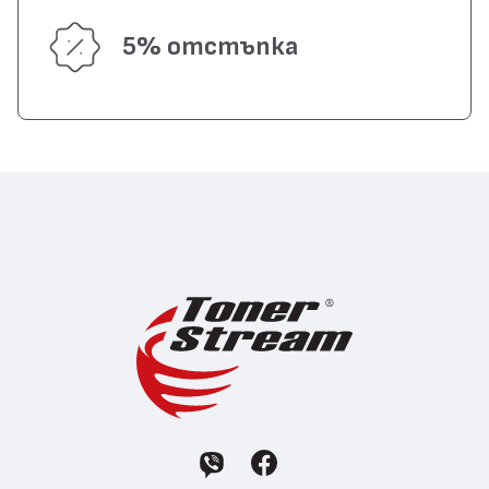
5% отстъпка