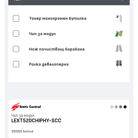
Тонер монохромен бутилка
Чип за модул
Нож почистващ барабана
Ролка девелоперна
Нож дозиращ тонера
Нож припокриващ
Други
Чип за модул
LEXT520CHIPHY-SCC
30000 копия