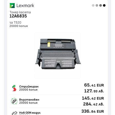
Тонер касета
12A6835
за T520
20000 копия
65.
EUR
41
Стриймиран
20000 копия
127.
лв.
93
145.
EUR
42
Възстановен
20000 копия
284.
лв.
42
336.
EUR
84
Нов ОЕМ модул