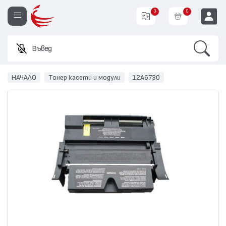
0
0
Search
Въведете име ил
EUR
НАЧАЛО
Тонер касети и модули
12A6730