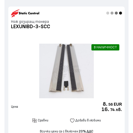
Нож дозиращ тонера
LEXUNIBD-3-SCC
В НАЛИЧНОСТ
8.
EUR
56
Цена
16.
лв.
74
Сравни
Добави в любими
Всички цени са с включен
20% ДДС