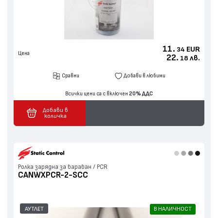
11.
EUR
34
Цена
22.
лв.
18
Сравни
Добави в любими
Всички цени са с включен
20% ДДС
Добави в
количка
Ролка зарядна за барабан / PCR
CANWXPCR-2-SCC
АУТЛЕТ
В НАЛИЧНОСТ