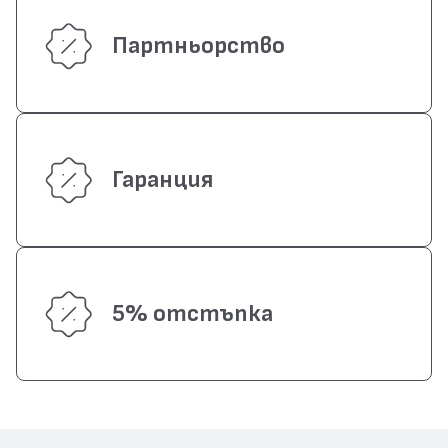
Партньорство
Гаранция
5% отстъпка