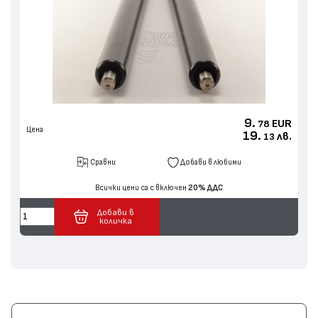
9.
EUR
78
Цена
19.
лв.
13
Сравни
Добави в любими
Всички цени са с включен
20% ДДС
Добави в
количка