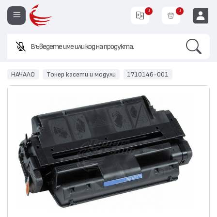
0
0
Search
EUR
НАЧАЛО
Тонер касети и модули
1710146-001