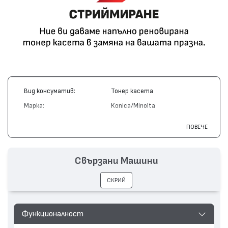
Вид консуматив:
Тонер касета
Марка:
Konica/Minolta
Модел:
1710146-001
ПОВЕЧЕ
Цвят:
Монохромен
Капацитет:
17500
Свързани Машини
Съвместими устройства:
2425 PrintSystem/ Turbo
СКРИЙ
Функционалност