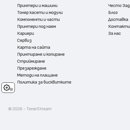
Принтери и машини
Често Зад
Тонер касети и модули
Блог
Компоненти и части
Доставка
Принтери под наем
Контакти
Кариери
За нас
Сервиз
Карта на сайта
Принтиране и копиране
Стриймиране
Презареждане
Методи на плащане
Политика за бисквитките
Cookies
© 2026 - TonerStream