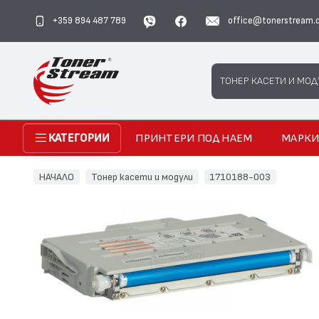
+359 894 487 789
office@tonerstream.
Search
ТОНЕР КАСЕТИ И МОД
ПРИНТЕРИ ПОД НАЕМ
МАРК
КАТЕГОРИИ
НАЧАЛО
Тонер касети и модули
1710188-003