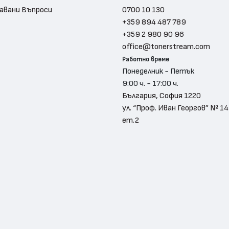
авани Въпроси
0700 10 130
+359 894 487 789
+359 2 980 90 96
office@tonerstream.com
Работно време
Понеделник - Петък
9:00 ч. - 17:00 ч.
България, София 1220
ул. “Проф. Иван Георгов” № 14
ет.2