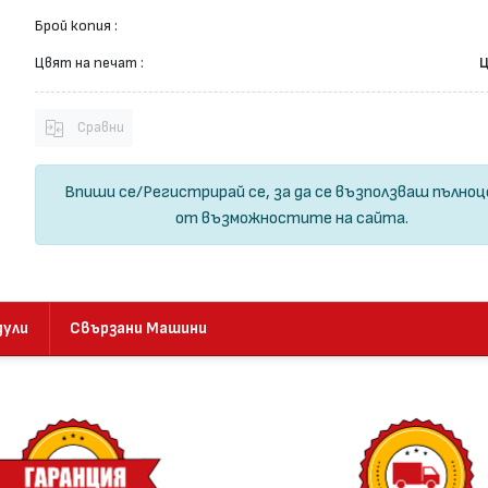
Брой копия :
Цвят на печат :
Ц
Сравни
Впиши се
/
Регистрирай се
, за да се възползваш пълно
от възможностите на сайта.
дули
Свързани Машини