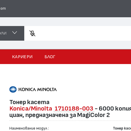
com
УЛИ
Въвед
И
КАРИЕРИ
БЛОГ
Тонер касета
Konica/Minolta
1710188-003
- 6000 копи
циан, предназначена за MagiColor 2
Наименование модул :
Тонер ка