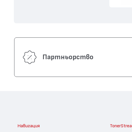
Партньорство
Навигация
TonerStre