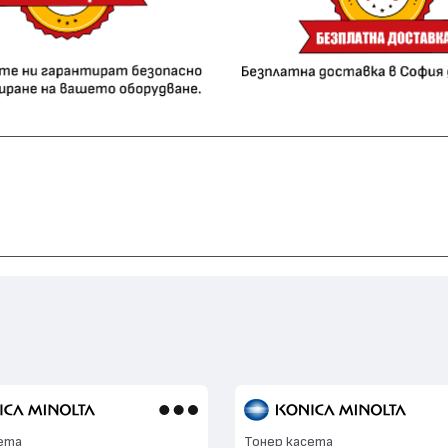
ета
Тонер касета