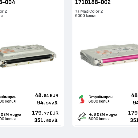
8-004
1710188-002
or 2
за MagiColor 2
ия
6000 копия
48.
48
EUR
54
иймиран
Стриймиран
00 копия
6000 копия
94.
9
лв.
94
179.
179
EUR
77
 ОЕМ модул
Нов ОЕМ модул
00 копия
6000 копия
351.
35
лв.
60