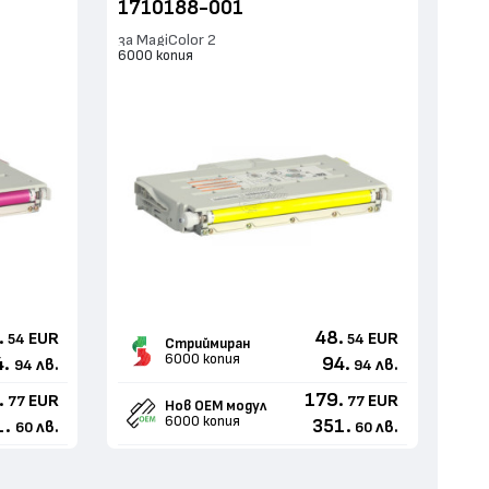
1710188-001
за MagiColor 2
6000 копия
.
48.
EUR
EUR
54
54
Стриймиран
6000 копия
4.
94.
лв.
лв.
94
94
.
179.
EUR
EUR
77
77
Нов ОЕМ модул
6000 копия
1.
351.
лв.
лв.
60
60