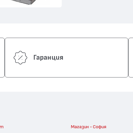
Гаранция
am
Магазин - София