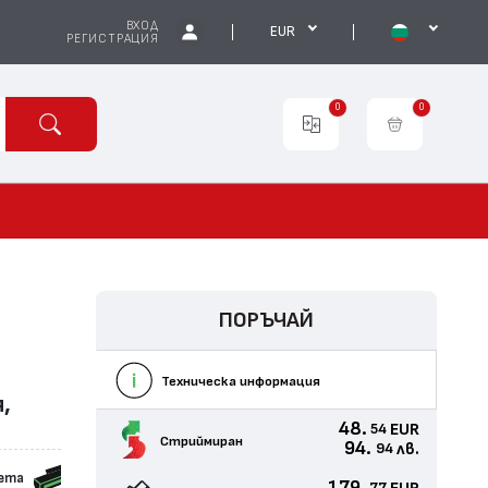
ВХОД
EUR
РЕГИСТРАЦИЯ
0
0
ПОРЪЧАЙ
Техническа информация
я,
48.
EUR
54
Стриймиран
94.
лв.
94
сета