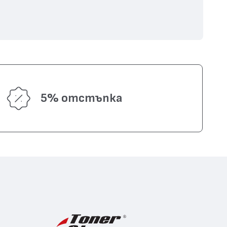
5% отстъпка