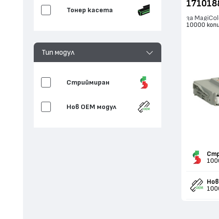
171018
Тонер касета
за MagiCol
10000 коп
Тип модул
Стриймиран
Нов ОЕМ модул
Стр
100
Нов
100