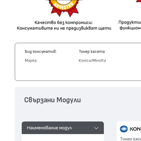
Вид консуматив:
Тонер касета
Марка:
Konica/Minolta
Модел:
1710188-003
Цвят:
Циан
Капацитет:
6000
Съвместими устройства:
MagiColor 2
Свързани Модули
Наименование модул
Тонер кас