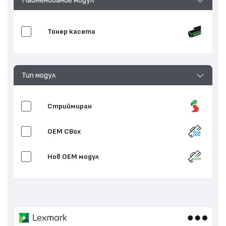
Тонер касета
Тип модул
Стриймиран
OEM CBox
Нов ОЕМ модул