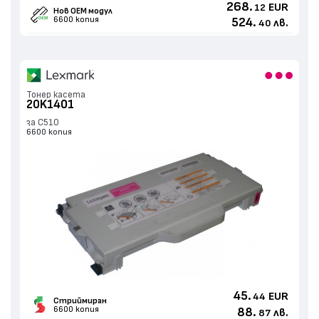
268.
EUR
12
Нов ОЕМ модул
6600 копия
524.
лв.
40
Тонер касета
20K1401
за C510
6600 копия
45.
EUR
44
Стриймиран
6600 копия
88.
лв.
87