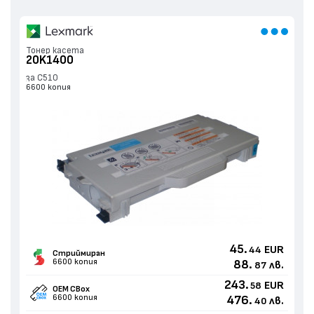
Тонер касета
20K1400
за C510
6600 копия
45.
EUR
44
Стриймиран
6600 копия
88.
лв.
87
243.
EUR
58
OEM CBox
6600 копия
476.
лв.
40