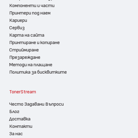
Компоненти и части
Принтери под наем
Кариери
Сервиз
Карта на сайта
Принтиране и копиране
Стриймиране
Презареждане
Методи на плащане
Политика за бисквитките
TonerStream
Често Задавани Въпроси
Блог
Доставка
Контакти
За нас