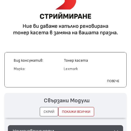
Вид консуматив:
Тонер касета
Марка:
Lexmark
Модел:
20K1402
ПОВЕЧЕ
Цвят:
Жълт
Капацитет:
6600
Свързани Модули
Съвместими устройства:
C510
СКРИЙ
ПОКАЖИ ВСИЧКИ
Наименование модул