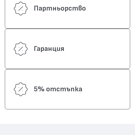
Партньорство
Гаранция
5% отстъпка