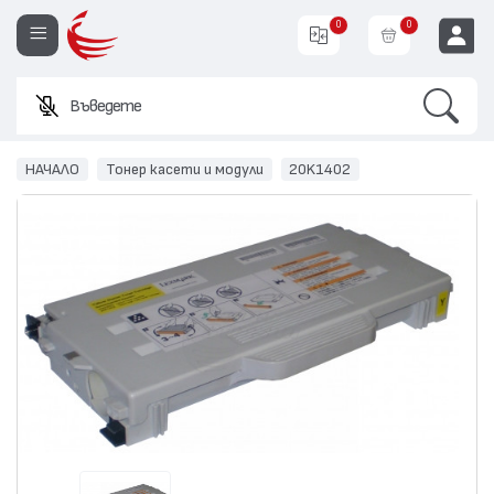
0
0
Search
Въведете име и
EUR
НАЧАЛО
Тонер касети и модули
20K1402