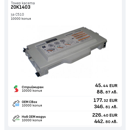
Тонер касета
20K1403
за C510
10000 копия
45.
EUR
44
Стриймиран
10000 копия
88.
лв.
87
177.
EUR
32
OEM CBox
10000 копия
346.
лв.
81
226.
EUR
40
Нов ОЕМ модул
10000 копия
442.
лв.
80