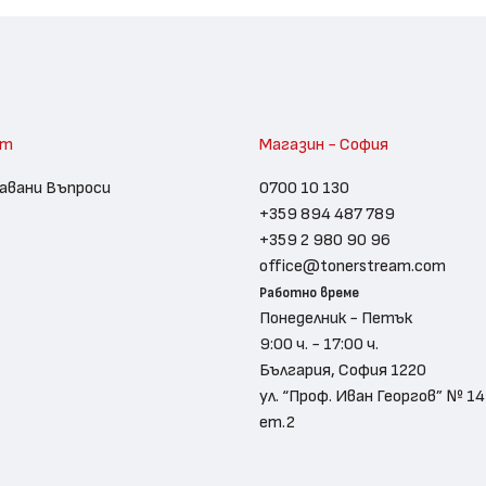
am
Магазин - София
авани Въпроси
0700 10 130
+359 894 487 789
+359 2 980 90 96
office@tonerstream.com
Работно време
Понеделник - Петък
9:00 ч. - 17:00 ч.
България, София 1220
ул. “Проф. Иван Георгов” № 14
ет.2