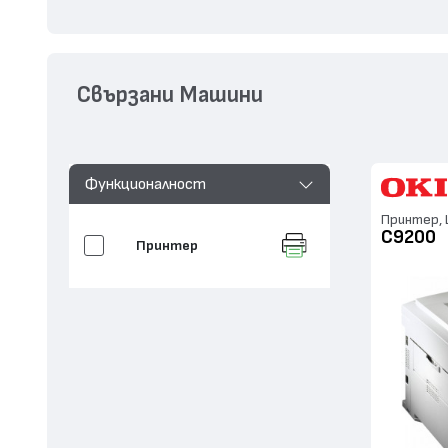
Свързани Машини
Функционалност
Принтер, L
C9200
Принтер