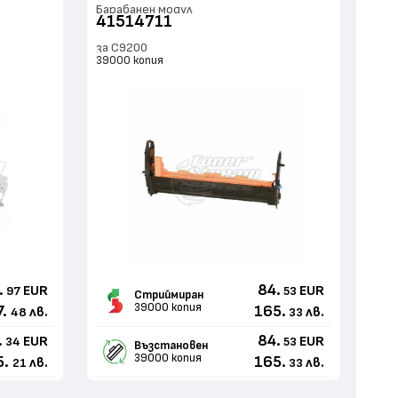
Барабанен модул
41514711
за C9200
39000 копия
.
84.
EUR
EUR
97
53
Стриймиран
39000 копия
.
165.
лв.
лв.
48
33
.
84.
EUR
EUR
34
53
Възстановен
39000 копия
5.
165.
лв.
лв.
21
33