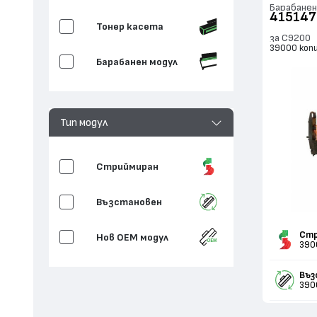
Барабанен
415147
Тонер касета
за C9200
39000 коп
Барабанен модул
Тип модул
Стриймиран
Възстановен
Стр
Нов ОЕМ модул
390
Въз
390