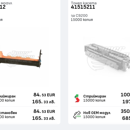
 модул
Тонер касета
12
41515211
за C9200
ия
15000 копия
84.
100
EUR
53
иймиран
Стриймиран
00 копия
15000 копия
165.
197
лв.
33
84.
350
EUR
53
становен
Нов ОЕМ модул
00 копия
15000 копия
165.
68
лв.
33