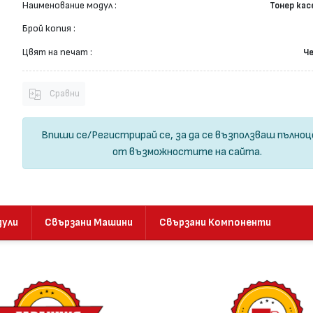
Наименование модул :
Тонер ка
Брой копия :
Цвят на печат :
Ч
Сравни
Впиши се
/
Регистрирай се
, за да се възползваш пълно
от възможностите на сайта.
дули
Свързани Машини
Свързани Компоненти