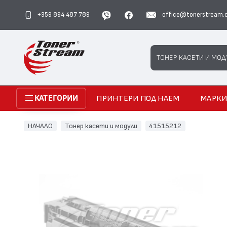
+359 894 487 789
office@tonerstream.
Search
ТОНЕР КАСЕТИ И МОД
ПРИНТЕРИ ПОД НАЕМ
МАРК
КАТЕГОРИИ
НАЧАЛО
Тонер касети и модули
41515212