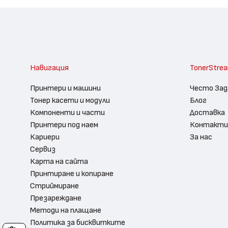
Навигация
TonerStre
Принтери и машини
Често Зад
Тонер касети и модули
Блог
Компоненти и части
Доставка
Принтери под наем
Контакти
Кариери
За нас
Сервиз
Карта на сайта
Принтиране и копиране
Стриймиране
Презареждане
Методи на плащане
Политика за бисквитките