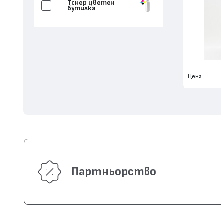
Тонер цветен
бутилка
Цена
Партньорство