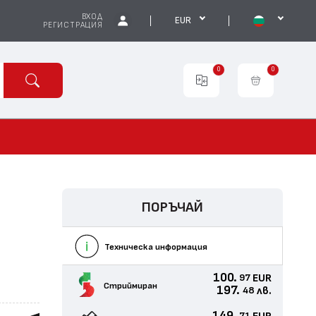
ВХОД
EUR
РЕГИСТРАЦИЯ
0
0
ПОРЪЧАЙ
Техническа информация
100.
EUR
97
Стриймиран
197.
лв.
48