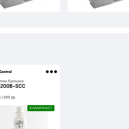
тен бутилка
T200B-SCC
я
200 гр.
В НАЛИЧНОСТ