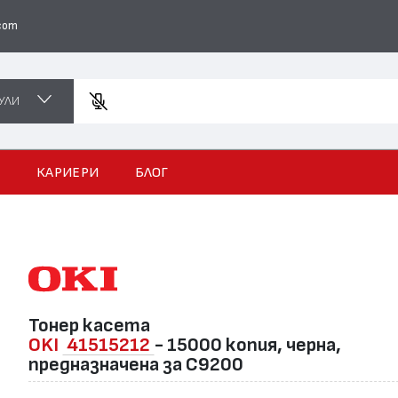
com
УЛИ
Въведете
И
КАРИЕРИ
БЛОГ
Тонер касета
OKI
41515212
- 15000 копия, черна,
предназначена за C9200