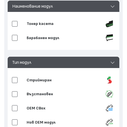
Наименование модул
Тонер касета
Барабанен модул
Тип модул
Стриймиран
Възстановен
OEM CBox
Нов ОЕМ модул