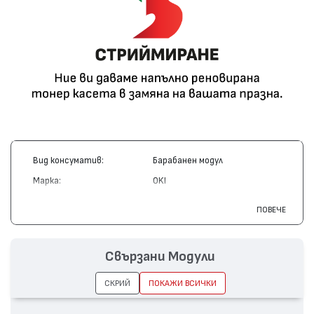
Вид консуматив:
Барабанен модул
Марка:
OKI
Модел:
42126662
ПОВЕЧЕ
Цвят:
Жълт
Капацитет:
14000
Свързани Модули
Съвместими устройства:
C3200
СКРИЙ
ПОКАЖИ ВСИЧКИ