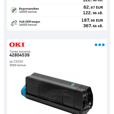
122.
лв.
96
62.
EUR
87
Възстановен
14000 копия
122.
лв.
96
187.
EUR
98
Нов ОЕМ модул
14000 копия
367.
лв.
66
Тонер касета
42804539
за C3200
3000 копия