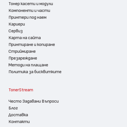
Тонер касети и модули
Компоненти и части
Принтери под наем
Кариери
Сервиз
Карта на сайта
Принтиране и копиране
Стриймиране
Презареждане
Методи на плащане
Политика за бисквитките
TonerStream
Често Задавани Въпроси
Блог
Доставка
Контакти