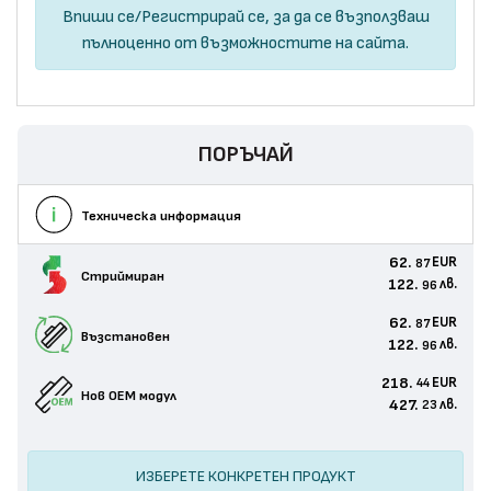
Впиши се
/
Регистрирай се
, за да се възползваш
пълноценно от възможностите на сайта.
ПОРЪЧАЙ
Техническа информация
62.
EUR
87
Стриймиран
122.
лв.
96
62.
EUR
87
Възстановен
122.
лв.
96
218.
EUR
44
Нов ОЕМ модул
427.
лв.
23
ИЗБЕРЕТЕ КОНКРЕТЕН ПРОДУКТ