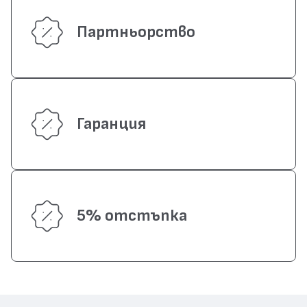
Партньорство
Гаранция
5% отстъпка