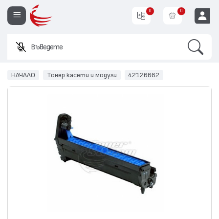
0
0
Search
Въведете име ил
EUR
НАЧАЛО
Тонер касети и модули
42126662