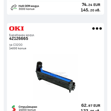
74.
EUR
24
Нов ОЕМ модул
3000 копия
145.
лв.
20
Барабанен модул
42126665
за C3200
14000 копия
62.
EUR
87
Стриймиран
14000 копия