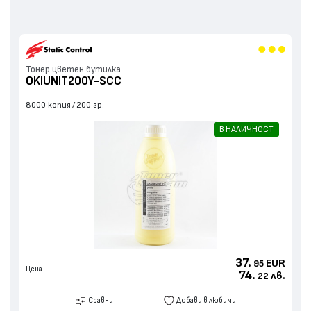
Тонер цветен бутилка
OKIUNIT200Y-SCC
8000 копия
200 гр.
В НАЛИЧНОСТ
37.
EUR
95
Цена
74.
лв.
22
Сравни
Добави в любими