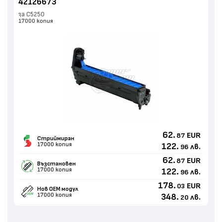
42126673
за C5250
17000 копия
62.
EUR
87
Стриймиран
17000 копия
122.
лв.
96
62.
EUR
87
Възстановен
17000 копия
122.
лв.
96
178.
EUR
03
Нов ОЕМ модул
17000 копия
348.
лв.
20