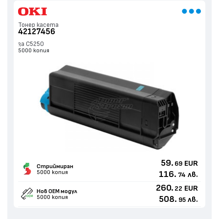
Тонер касета
42127456
за C5250
5000 копия
59.
EUR
69
Стриймиран
5000 копия
116.
лв.
74
260.
EUR
22
Нов ОЕМ модул
5000 копия
508.
лв.
95