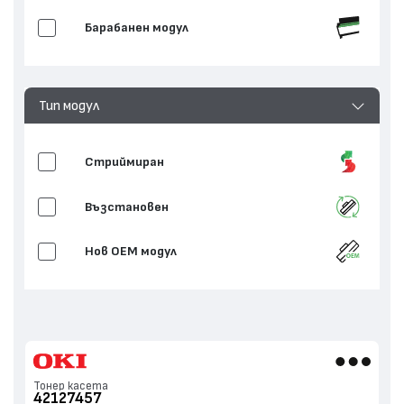
Барабанен модул
Тип модул
Стриймиран
Възстановен
Нов ОЕМ модул
Тонер касета
42127457