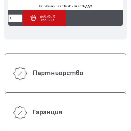
Всички цени са с включен
20% ДДС
Добави в
количка
Партньорство
Гаранция