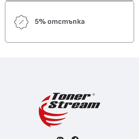
5% отстъпка