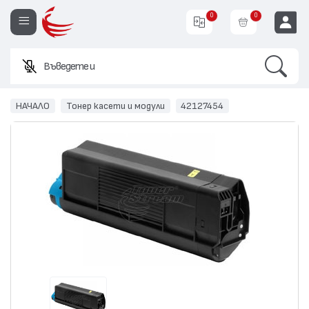
0
0
Search
Въведете име или ко
EUR
НАЧАЛО
Тонер касети и модули
42127454