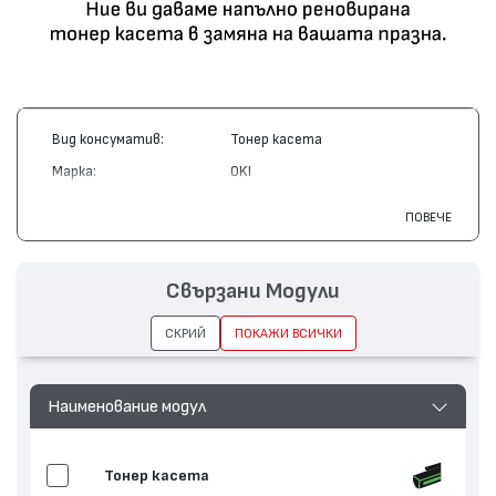
Вид консуматив:
Тонер касета
Марка:
OKI
Модел:
42127454
ПОВЕЧЕ
Цвят:
Жълт
Капацитет:
5000
Свързани Модули
Съвместими
C5250, C5510, C5450, C5540,
устройства:
C5550
СКРИЙ
ПОКАЖИ ВСИЧКИ
Наименование модул
Тонер касета