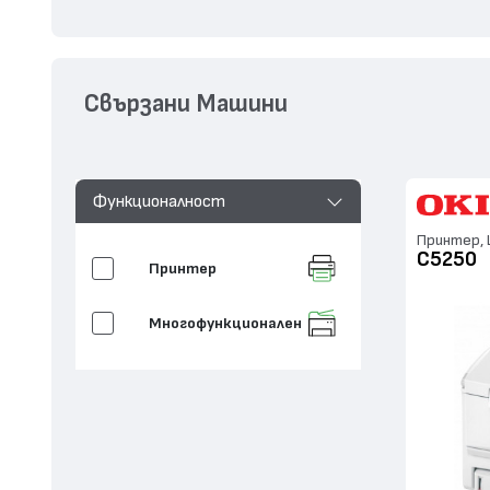
Свързани Машини
Функционалност
Принтер, L
C5250
Принтер
Многофункционален