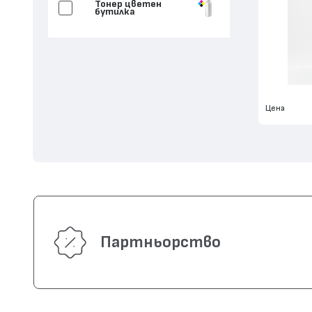
Тонер цветен
бутилка
Цена
Партньорство