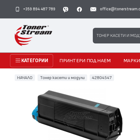
+359 894 487 789
office@tonerstream.
Search
ТОНЕР КАСЕТИ И МОД
ПРИНТЕРИ ПОД НАЕМ
МАРК
КАТЕГОРИИ
НАЧАЛО
Тонер касети и модули
42804547