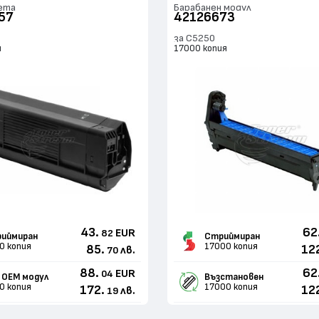
ета
Барабанен модул
57
42126673
за C5250
я
17000 копия
43.
62
EUR
82
иймиран
Стриймиран
0 копия
17000 копия
85.
12
лв.
70
88.
62
EUR
04
 ОЕМ модул
Възстановен
0 копия
17000 копия
172.
12
лв.
19