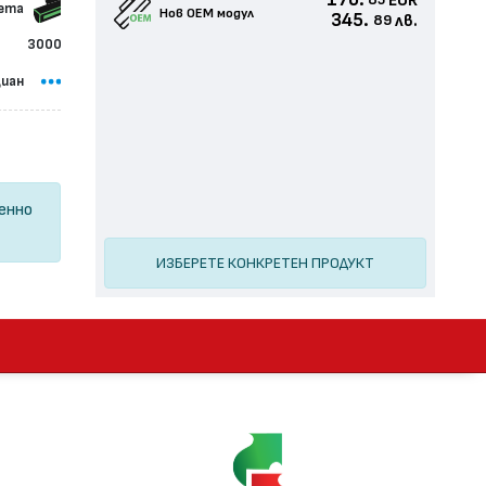
176.
EUR
85
сета
Нов ОЕМ модул
345.
лв.
89
3000
иан
ценно
ИЗБЕРЕТЕ КОНКРЕТЕН ПРОДУКТ