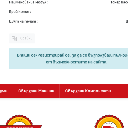
Наименование модул :
Тонер ка
Брой копия :
Цвят на печат :
Ц
Сравни
Впиши се
/
Регистрирай се
, за да се възползваш пълно
от възможностите на сайта.
дули
Свързани Машини
Свързани Компоненти