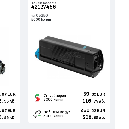
Тонер касета
42127456
за C5250
5000 копия
.
59.
EUR
EUR
87
69
Стриймиран
5000 копия
2.
116.
лв.
лв.
96
74
.
260.
EUR
EUR
87
22
Нов ОЕМ модул
5000 копия
2.
508.
лв.
лв.
96
95