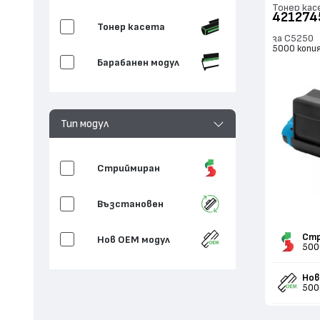
Тонер кас
421274
Тонер касета
за C5250
5000 копи
Барабанен модул
Тип модул
Стриймиран
Възстановен
Стр
Нов ОЕМ модул
500
Нов
500