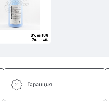
37.
EUR
95
74.
лв.
22
Гаранция