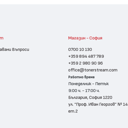
am
Магазин - София
авани Въпроси
0700 10 130
+359 894 487 789
+359 2 980 90 96
office@tonerstream.com
Работно време
Понеделник - Петък
9:00 ч. - 17:00 ч.
България, София 1220
ул. “Проф. Иван Георгов” № 14
ет.2