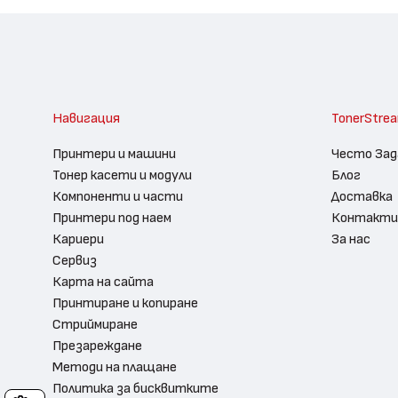
Навигация
TonerStre
Принтери и машини
Често Зад
Тонер касети и модули
Блог
Компоненти и части
Доставка
Принтери под наем
Контакти
Кариери
За нас
Сервиз
Карта на сайта
Принтиране и копиране
Стриймиране
Презареждане
Методи на плащане
Политика за бисквитките