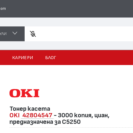
com
УЛИ
Въведете
И
КАРИЕРИ
БЛОГ
Тонер касета
OKI
42804547
- 3000 копия, циан,
предназначена за C5250