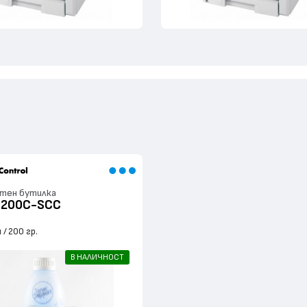
тен бутилка
T200C-SCC
я
200 гр.
В НАЛИЧНОСТ