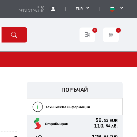
ВХОД
EUR
РЕГИСТРАЦИЯ
0
0
ПОРЪЧАЙ
Техническа информация
56.
EUR
52
Стриймиран
110.
лв.
54