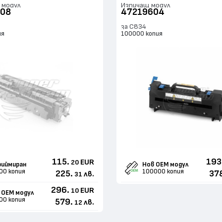
 модул
Изпичащ модул
08
47219604
за C834
ия
100000 копия
115.
193
EUR
20
иймиран
Нов ОЕМ модул
00 копия
100000 копия
225.
37
лв.
31
296.
EUR
10
 ОЕМ модул
00 копия
579.
лв.
12