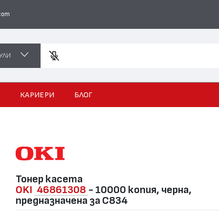
com
УЛИ
Въведет
И
КАРИЕРИ
БЛОГ
Тонер касета
OKI
46861308
- 10000 копия, черна,
предназначена за C834