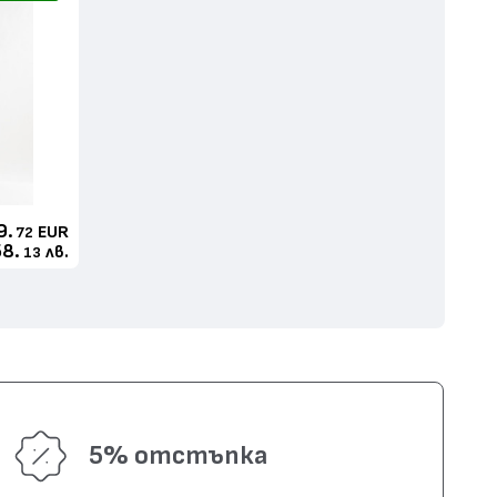
9.
EUR
72
58.
лв.
13
5% отстъпка