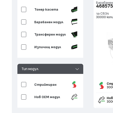
Барабанен
468575
Тонер касета
за C834
30000 коп
Барабанен модул
Трансферен модул
Изпичащ модул
Тип модул
Стр
Стриймиран
300
Нов ОЕМ модул
Нов
300