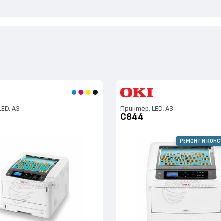
ED, А3
Принтер, LED, А3
C844
РЕМОНТ И КОН