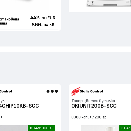
442.
EUR
80
становенa
ина
866.
лв.
04
дул
Тонер цветен бутилка
4CHIP10KB-SCC
OKIUNIT200B-SCC
ия
8000 копия
200 гр.
В НАЛИЧНОСТ
В НА