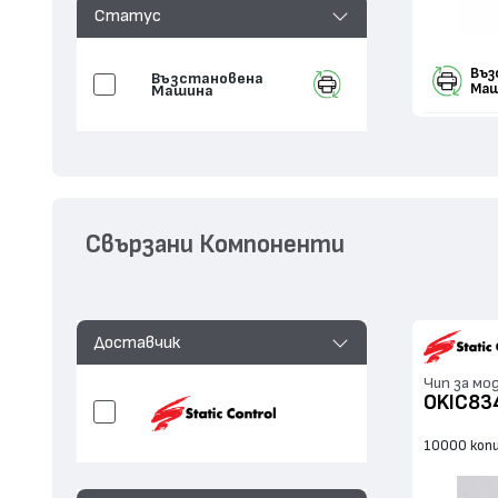
Статус
Въз
Възстановенa
Маш
Машина
Свързани Компоненти
Доставчик
Чип за мо
OKIC83
10000 коп