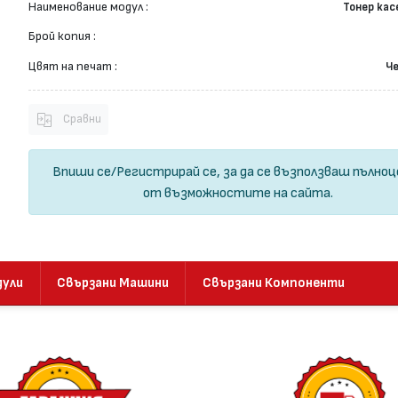
Наименование модул :
Тонер ка
Брой копия :
Цвят на печат :
Ч
Сравни
Впиши се
/
Регистрирай се
, за да се възползваш пълно
от възможностите на сайта.
дули
Свързани Машини
Свързани Компоненти