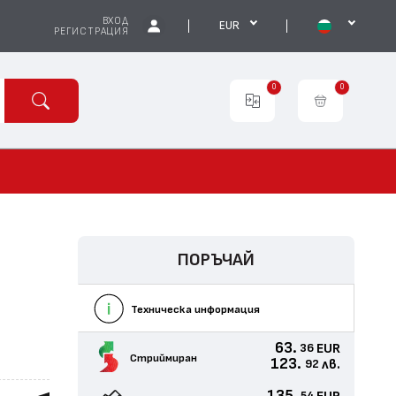
ВХОД
EUR
РЕГИСТРАЦИЯ
0
0
ПОРЪЧАЙ
Техническа информация
63.
EUR
36
Стриймиран
123.
лв.
92