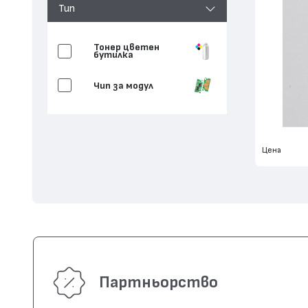
Тип
Тонер цветен
бутилка
Чип за модул
Цена
Партньорство