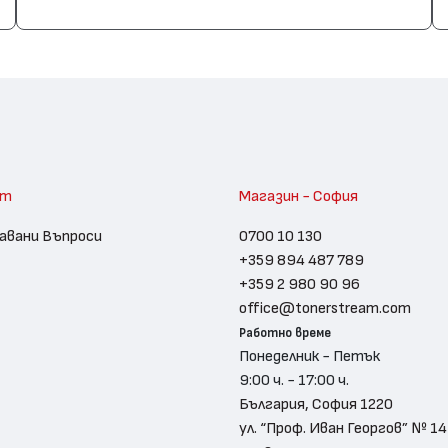
am
Магазин - София
авани Въпроси
0700 10 130
+359 894 487 789
+359 2 980 90 96
office@tonerstream.com
Работно време
Понеделник - Петък
9:00 ч. - 17:00 ч.
България, София 1220
ул. “Проф. Иван Георгов” № 14