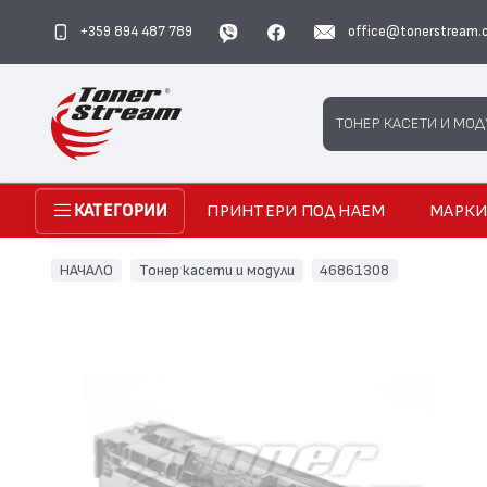
+359 894 487 789
office@tonerstream.
Search
ТОНЕР КАСЕТИ И МОД
ПРИНТЕРИ ПОД НАЕМ
МАРК
КАТЕГОРИИ
НАЧАЛО
Тонер касети и модули
46861308