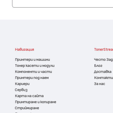
Навигация
TonerStre
Принтери и машини
Често Зад
Тонер касети и модули
Блог
Компоненти и части
Доставка
Принтери под наем
Контакти
Кариери
За нас
Сервиз
Карта на сайта
Принтиране и копиране
Стриймиране