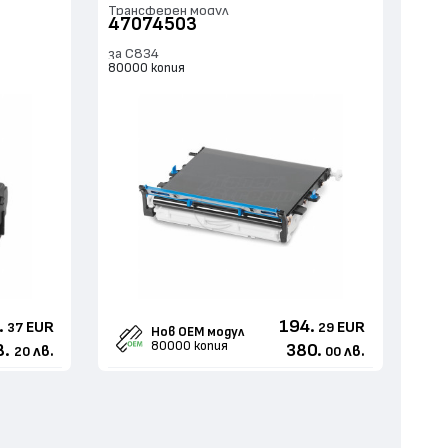
Трансферен модул
47074503
за C834
80000 копия
.
194.
EUR
EUR
37
29
Нов ОЕМ модул
80000 копия
8.
380.
лв.
лв.
20
00