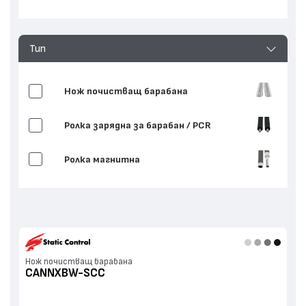
Тип
Нож почистващ барабана
Ролка зарядна за барабан / PCR
Ролка магнитна
Нож почистващ барабана
CANNXBW-SCC