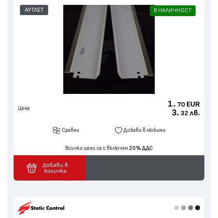
АУТЛЕТ
В НАЛИЧНОСТ
1.
EUR
70
Цена
3.
лв.
32
Сравни
Добави в любими
Всички цени са с включен
20% ДДС
Добави в
количка