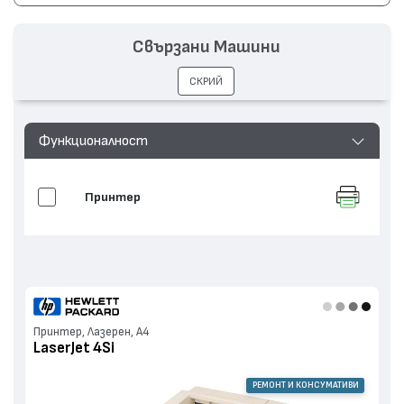
Цвят:
Монохромен
Капацитет:
10250
Свързани Машини
Съвместими устройства:
LaserJet IIISi, LaserJet 4Si
СКРИЙ
Функционалност
Принтер
Принтер, Лазерен, А4
LaserJet 4Si
РЕМОНТ И КОНСУМАТИВИ