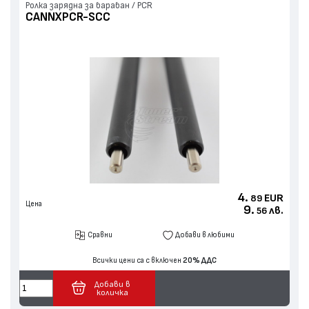
Ролка зарядна за барабан / PCR
CANNXPCR-SCC
4.
EUR
89
Цена
9.
лв.
56
Сравни
Добави в любими
Всички цени са с включен
20% ДДС
Добави в
количка