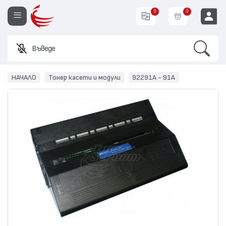
0
0
Search
Въведете име
EUR
НАЧАЛО
Тонер касети и модули
92291A - 91A