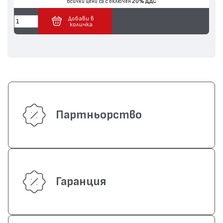
Всички цени са с включен
20% ДДС
Добави в
количка
Партньорство
Гаранция