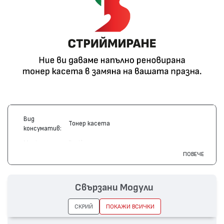
Вид
Тонер касета
консуматив:
Марка:
Brother
ПОВЕЧЕ
Модел:
TN-248BK
Цвят:
Черен
Свързани Модули
Капацитет:
1000
HL-L3220, MFC-L3760, DCP-L3560, DCP-L3520,
Съвместими
СКРИЙ
ПОКАЖИ ВСИЧКИ
MFC-L8340, MFC-L8390, HL-L8230, HL-L8240,
устройства:
MFC-L3740