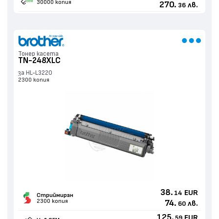
30000 копия
270.
лв.
36
Тонер касета
TN-248XLC
за HL-L3220
2300 копия
38.
EUR
14
Стриймиран
2300 копия
74.
лв.
60
125.
EUR
59