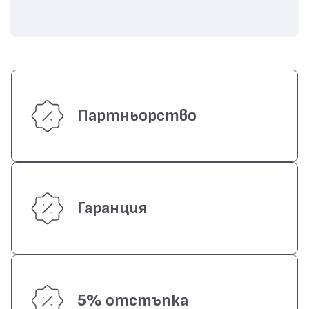
Партньорство
Гаранция
5% отстъпка