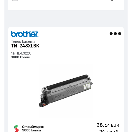
Тонер касета
TN-248XLBK
за HL-L3220
3000 копия
38.
EUR
14
Стриймиран
3000 копия
74.
лв.