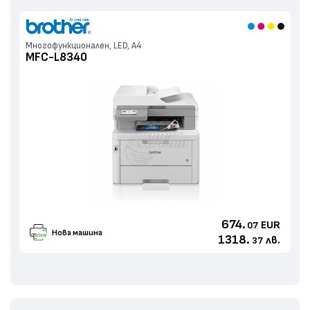
Многофункционален, LED, А4
MFC-L8340
674.
EUR
07
Нова машина
1318.
лв.
37