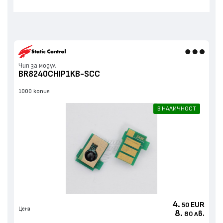
Чип за модул
BR8240CHIP1KB-SCC
1000 копия
В НАЛИЧНОСТ
4.
EUR
50
Цена
8.
лв.
80