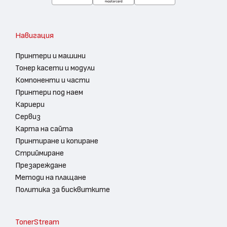
Навигация
Принтери и машини
Тонер касети и модули
Компоненти и части
Принтери под наем
Кариери
Сервиз
Карта на сайта
Принтиране и копиране
Стриймиране
Презареждане
Методи на плащане
Политика за бисквитките
TonerStream