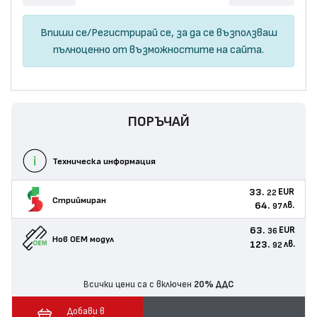
Впиши се
/
Регистрирай се
, за да се възползваш
пълноценно от възможностите на сайта.
ПОРЪЧАЙ
Техническа информация
33.
EUR
22
Стриймиран
64.
лв.
97
63.
EUR
36
Нов ОЕМ модул
123.
лв.
92
Всички цени са с включен
20% ДДС
Добави в