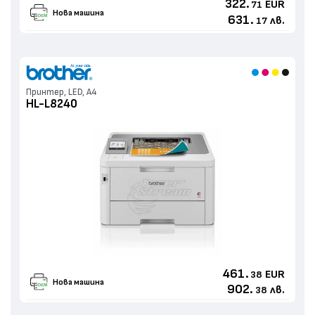
322.
EUR
71
Нова машина
631.
лв.
17
Принтер, LED, А4
HL-L8240
461.
EUR
38
Нова машина
902.
лв.
38