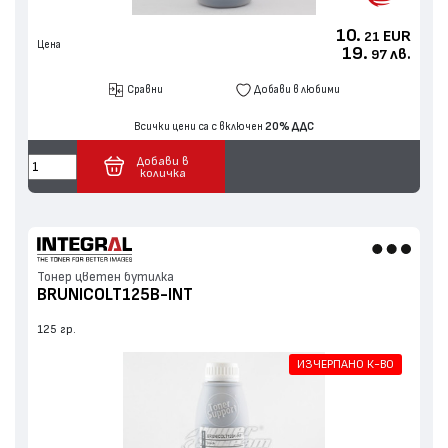
10.
EUR
21
Цена
19.
лв.
97
Сравни
Добави в любими
Всички цени са с включен
20% ДДС
Добави в
количка
Тонер цветен бутилка
BRUNICOLT125B-INT
125 гр.
ИЗЧЕРПАНО К-ВО