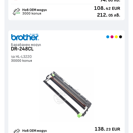
60
108.
EUR
42
Нов ОЕМ модул
3000 копия
212.
лв.
05
Барабанен модул
DR-248CL
за HL-L3220
30000 копия
138.
EUR
23
Нов ОЕМ модул