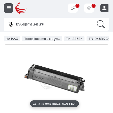
0
0
Search
Въведете име или код на п
EUR
НАЧАЛО
Тонер касети и модули
TN-248BK
TN-248BK Стр
цена на страница: 0.033 EUR