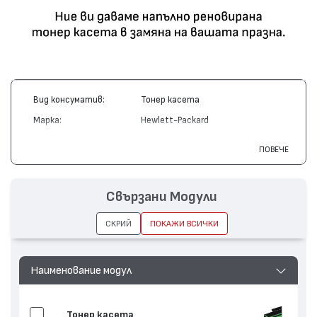
Вид консуматив:
Тонер касета
Марка:
Hewlett-Packard
Модел:
C4194A
ПОВЕЧЕ
Цвят:
Жълт
Капацитет:
6000
Свързани Модули
Съвместими
Color LaserJet 4500, Color LaserJet
устройства:
4550
СКРИЙ
ПОКАЖИ ВСИЧКИ
Наименование модул
Тонер касета