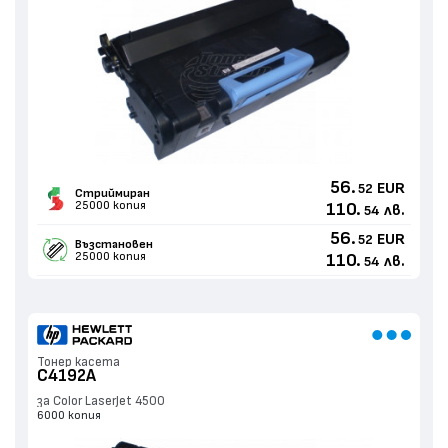
56.
EUR
52
Стриймиран
25000 копия
110.
лв.
54
56.
EUR
52
Възстановен
25000 копия
110.
лв.
54
Тонер касета
C4192A
за Color LaserJet 4500
6000 копия