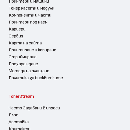
Принтери и машини
Тонер касети и модули
Компоненти и части
Принтери под наем
Кариери
Сервиз
Карта на сайта
Принтиране и копиране
Стриймиране
Презареждане
Методи на плащане
Политика за бисквитките
TonerStream
Често Задавани Въпроси
Блог
Доставка
Контакти