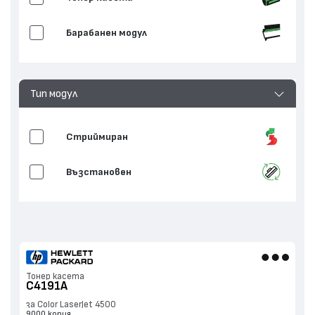
Барабанен модул
Тип модул
Стриймиран
Възстановен
Тонер касета
C4191A
за Color LaserJet 4500
9000 копия