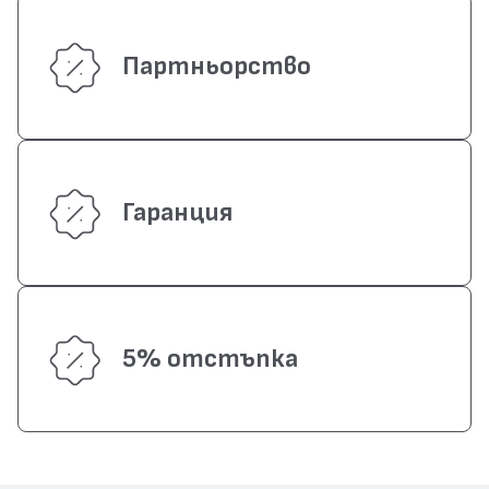
Партньорство
Гаранция
5% отстъпка