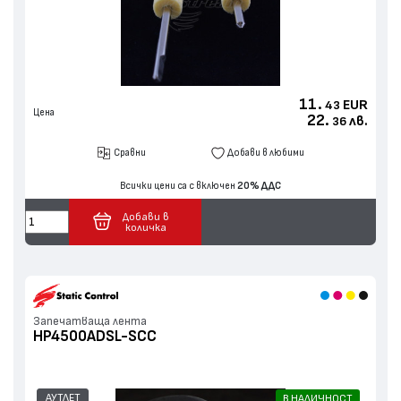
11.
EUR
43
Цена
22.
лв.
36
Сравни
Добави в любими
Всички цени са с включен
20% ДДС
Добави в
количка
Запечатваща лента
HP4500ADSL-SCC
АУТЛЕТ
В НАЛИЧНОСТ