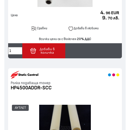
4.
EUR
96
Цена
9.
лв.
70
Сравни
Добави в любими
Всички цени са с включен
20% ДДС
Добави в
количка
Ролка подаваща тонер
HP4500ADDR-SCC
АУТЛЕТ