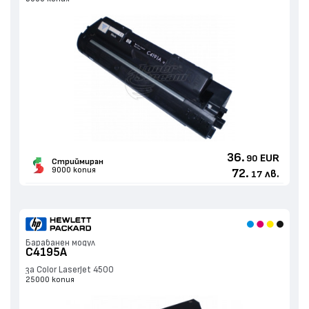
36.
EUR
90
Стриймиран
9000 копия
72.
лв.
17
Барабанен модул
C4195A
за Color LaserJet 4500
25000 копия