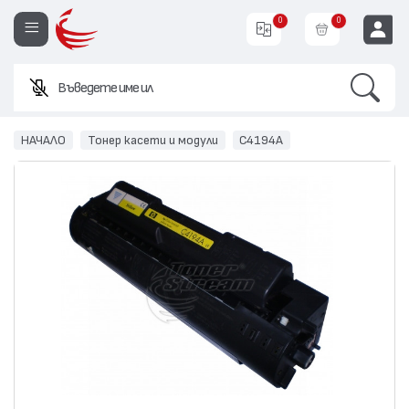
0
0
Search
Въведете име или код на п
EUR
НАЧАЛО
Тонер касети и модули
C4194A