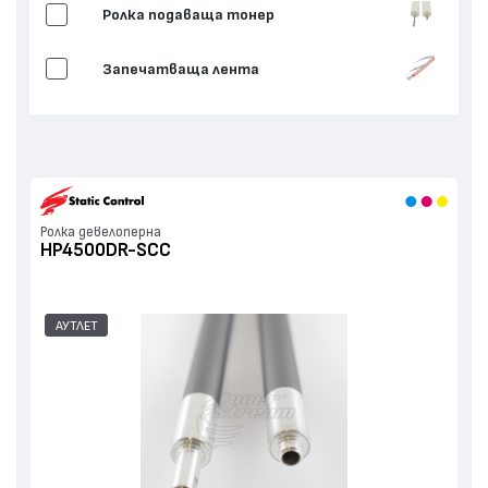
Ролка подаваща тонер
Запечатваща лента
Ролка девелоперна
HP4500DR-SCC
АУТЛЕТ