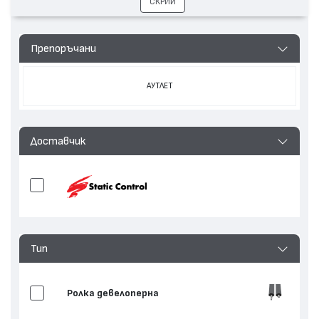
СКРИЙ
Препоръчани
АУТЛЕТ
Доставчик
Тип
Ролка девелоперна