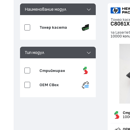
Наименование модул
Тонер кас
C8061X
Тонер касета
за LaserJe
10000 коп
Тип модул
Стриймиран
OEM CBox
Стр
100
OEM