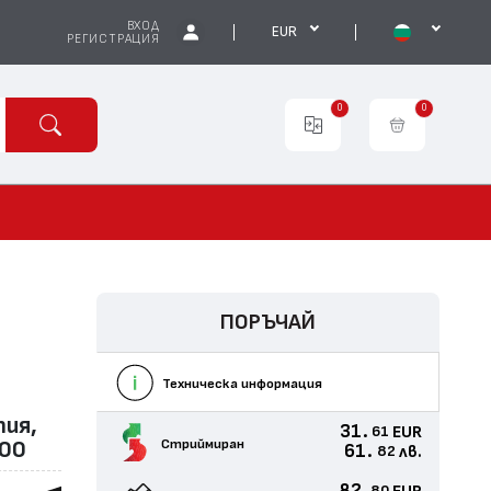
ВХОД
EUR
РЕГИСТРАЦИЯ
0
0
ПОРЪЧАЙ
Техническа информация
пия,
31.
EUR
61
Стриймиран
100
61.
лв.
82