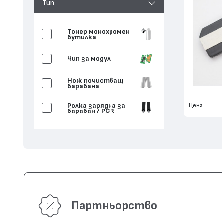
Тип
Тонер монохромен
бутилка
Чип за модул
Нож почистващ
барабана
Ролка зарядна за
Цена
барабан / PCR
Партньорство