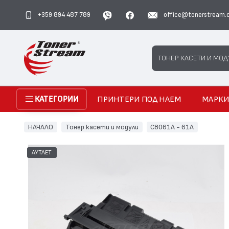
+359 894 487 789
office@tonerstream.
Search
ТОНЕР КАСЕТИ И МОД
ПРИНТЕРИ ПОД НАЕМ
МАРК
КАТЕГОРИИ
НАЧАЛО
Тонер касети и модули
C8061A - 61A
АУТЛЕТ