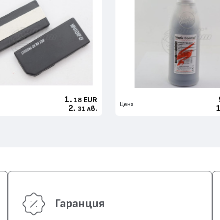
1.
EUR
18
Цена
2.
лв.
31
Гаранция