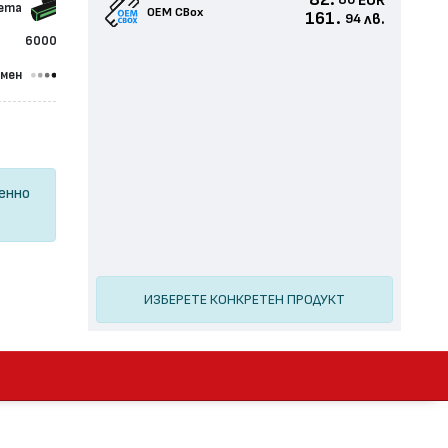
82.
EUR
80
сета
OEM CBox
161.
лв.
94
6000
омен
ценно
ИЗБЕРЕТЕ КОНКРЕТЕН ПРОДУКТ