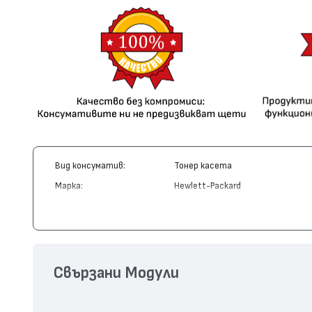
Вид консуматив:
Тонер касета
Марка:
Hewlett-Packard
Модел:
C8061A - 61A
Цвят:
Монохромен
Капацитет:
6000
Съвместими устройства:
LaserJet 4100 MFP, LaserJet 4101 M
Свързани Модули