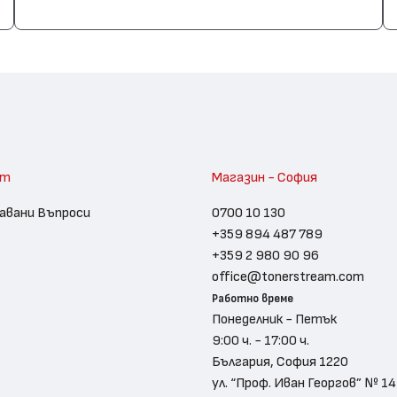
am
Магазин - София
авани Въпроси
0700 10 130
+359 894 487 789
+359 2 980 90 96
office@tonerstream.com
Работно време
Понеделник - Петък
9:00 ч. - 17:00 ч.
България, София 1220
ул. “Проф. Иван Георгов” № 14