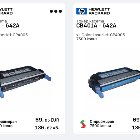
ета
Тонер касета
 - 642A
CB401A - 642A
aserJet CP4005
за Color LaserJet CP4005
я
7500 копия
69.
69
EUR
85
иймиран
Стриймиран
0 копия
7500 копия
136.
13
лв.
62