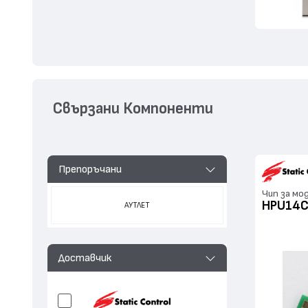
Свързани Компоненти
Препоръчани
Чип за мо
HPU14C
АУТЛЕТ
Доставчик