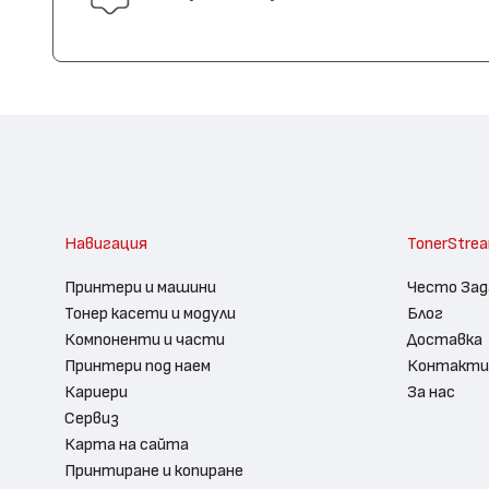
Навигация
TonerStre
Принтери и машини
Често Зад
Тонер касети и модули
Блог
Компоненти и части
Доставка
Принтери под наем
Контакти
Кариери
За нас
Сервиз
Карта на сайта
Принтиране и копиране