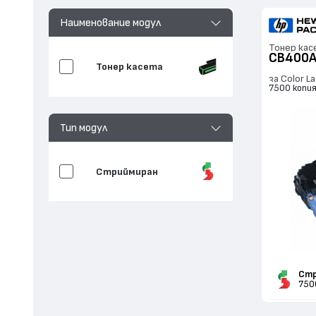
Наименование модул
Тонер кас
CB400A
Тонер касета
за Color L
7500 копи
Тип модул
Стриймиран
Стр
750