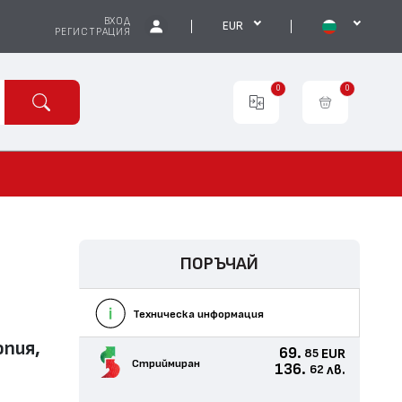
ВХОД
EUR
РЕГИСТРАЦИЯ
0
0
ПОРЪЧАЙ
Техническа информация
опия,
69.
EUR
85
Стриймиран
136.
лв.
62