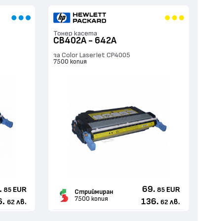
Тонер касета
CB402A - 642A
за Color LaserJet CP4005
7500 копия
.
69.
EUR
EUR
85
85
Стриймиран
7500 копия
6.
136.
лв.
лв.
62
62