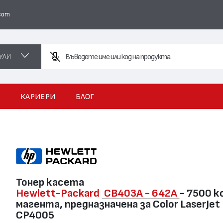
com
УЛИ
Въведете име или код на продукта.
И
КАРИЕРИ
БЛОГ
Тонер касета
Hewlett-Packard
CB403A - 642A
- 7500 к
магента, предназначена за Color LaserJet
CP4005