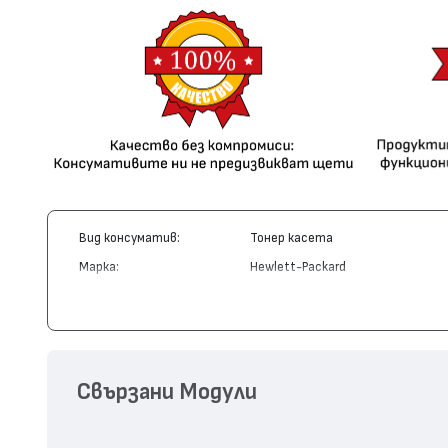
Вид консуматив:
Тонер касета
Марка:
Hewlett-Packard
Модел:
CB403A - 642A
Цвят:
Магента
Капацитет:
7500
Съвместими устройства:
Color LaserJet CP4005
Свързани Модули