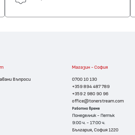
am
Магазин - София
авани Въпроси
0700 10 130
+359 894 487 789
+359 2 980 90 96
office@tonerstream.com
Работно време
Понеделник - Петък
9:00 ч. - 17:00 ч.
България, София 1220