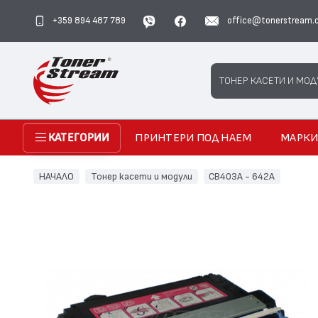
+359 894 487 789
office@tonerstream.
Search
ТОНЕР КАСЕТИ И МОД
ПРИНТЕРИ ПОД НАЕМ
МАРК
КАТЕГОРИИ
НАЧАЛО
Тонер касети и модули
CB403A - 642A