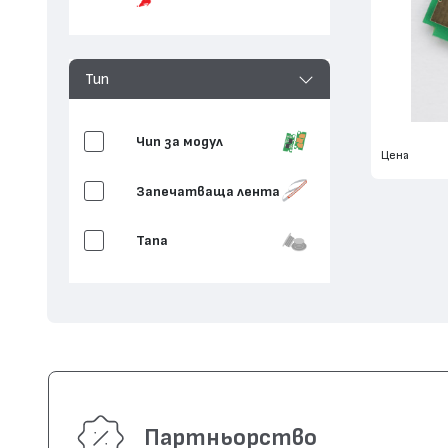
Тип
Чип за модул
Цена
Запечатваща лента
Тапа
Партньорство