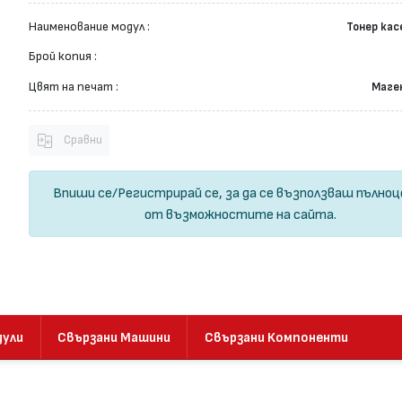
Наименование модул :
Тонер ка
Брой копия :
Цвят на печат :
Маге
Сравни
Впиши се
/
Регистрирай се
, за да се възползваш пълно
от възможностите на сайта.
дули
Свързани Машини
Свързани Компоненти