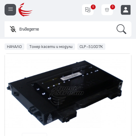
0
0
Search
Въведете име или
EUR
НАЧАЛО
Тонер касети и модули
CLP-510D7K