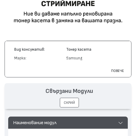
Вид консуматив:
Тонер касета
Марка:
Samsung
Модел:
CLP-510D7K
ПОВЕЧЕ
Цвят:
Черен
Капацитет:
7000
Свързани Модули
Съвместими устройства:
CLP-510
СКРИЙ
Наименование модул