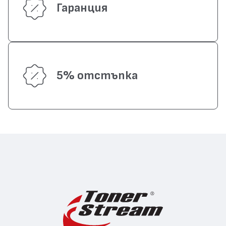
Гаранция
5% отстъпка