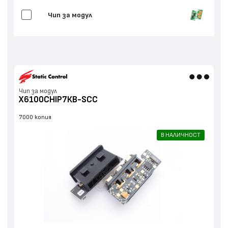
Чип за модул
Чип за модул
X6100CHIP7КB-SCC
7000 копия
В НАЛИЧНОСТ