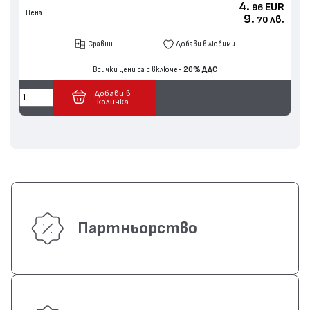
4.
EUR
96
Цена
9.
лв.
70
Сравни
Добави в любими
Всички цени са с включен
20% ДДС
Добави в
количка
Партньорство