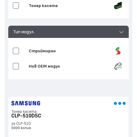
Тонер касета
Тип модул
Стриймиран
Нов ОЕМ модул
Тонер касета
CLP-510D5C
за CLP-510
5000 копия