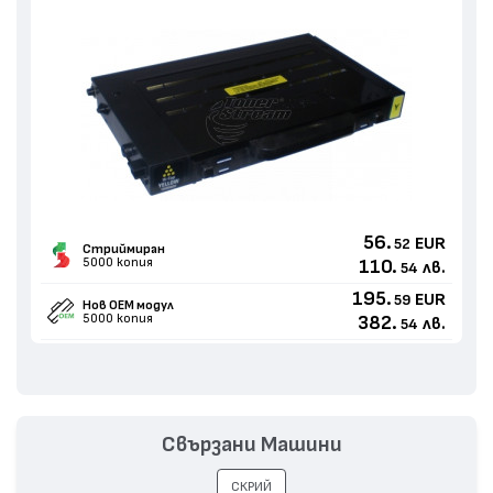
56.
EUR
52
Стриймиран
5000 копия
110.
лв.
54
195.
EUR
59
Нов ОЕМ модул
5000 копия
382.
лв.
54
Свързани Машини
СКРИЙ