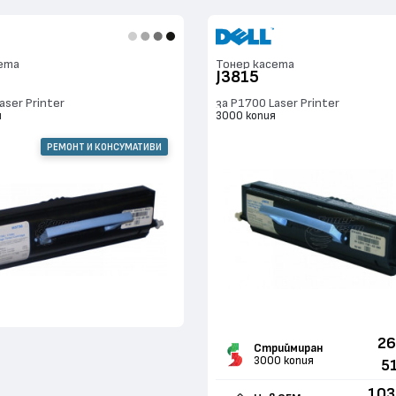
ета
Тонер касета
J3815
aser Printer
за P1700 Laser Printer
я
3000 копия
РЕМОНТ И КОНСУМАТИВИ
26
Стриймиран
3000 копия
5
103