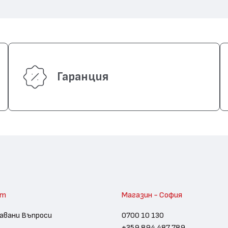
Гаранция
am
Магазин - София
авани Въпроси
0700 10 130
+359 894 487 789