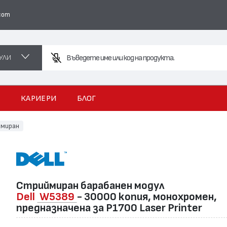
com
УЛИ
Въве
И
КАРИЕРИ
БЛОГ
миран
Стриймиран барабанен модул
Dell
W5389
- 30000 копия, монохромен,
предназначена за P1700 Laser Printer