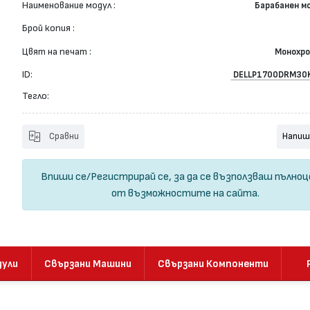
Наименование модул :
Барабанен м
Брой копия :
Цвят на печат :
Монохр
ID:
DELLP1700DRM30
Тегло:
Сравни
Напиш
Впиши се
/
Регистрирай се
, за да се възползваш пълно
от възможностите на сайта.
дули
Свързани Машини
Свързани Компоненти