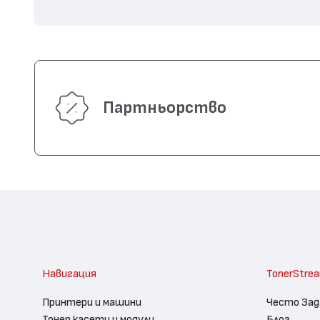
Партньорство
Навигация
TonerStre
Принтери и машини
Често Зад
Тонер касети и модули
Блог