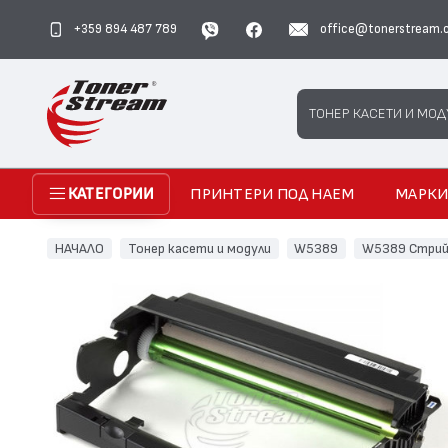
+359 894 487 789
office@tonerstream.
Search
ТОНЕР КАСЕТИ И МОД
ПРИНТЕРИ ПОД НАЕМ
МАРК
КАТЕГОРИИ
НАЧАЛО
Тонер касети и модули
W5389
W5389 Стрий