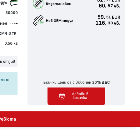
31.
EUR
12
одул
Възстановен
60.
лв.
87
30000
59.
EUR
51
Нов ОЕМ модул
116.
лв.
39
омен
KMN-STR
0.58 кг
и отзив
ценно
Всички цени са с включен
20% ДДС
Добави в
Добавен в количка
количка
Ревюта