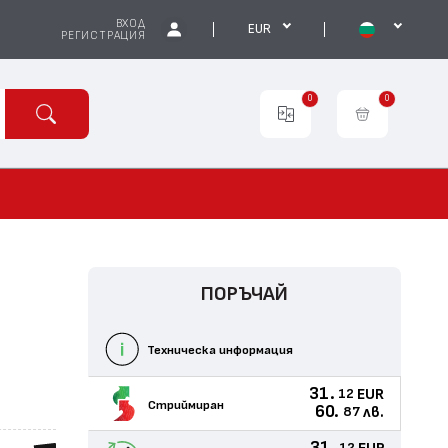
ВХОД
EUR
РЕГИСТРАЦИЯ
0
0
ПОРЪЧАЙ
Техническа информация
31.
EUR
12
Стриймиран
60.
лв.
87