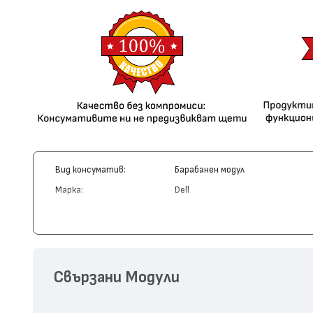
Вид консуматив:
Барабанен модул
Марка:
Dell
Модел:
W5389
Цвят:
Монохромен
Капацитет:
30000
Съвместими устройства:
P1710 Laser Printer, P1700 Laser Pr
Свързани Модули