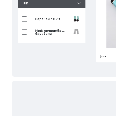
Тип
Барабан / OPC
Нож почистващ
барабана
Цена