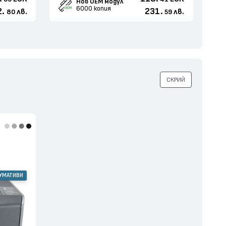
Нов ОЕМ модул
6000 копия
2.
231.
лв.
лв.
80
59
СКРИЙ
СУМАТИВИ