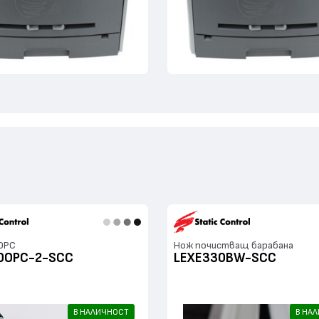
 OPC
Нож почистващ барабана
0OPC-2-SCC
LEXE330BW-SCC
В НАЛИЧНОСТ
В НА