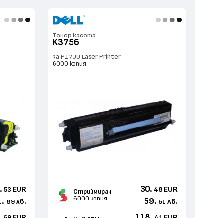
Тонер касета
K3756
за P1700 Laser Printer
6000 копия
.
30.
EUR
EUR
53
48
Стриймиран
6000 копия
1.
59.
лв.
лв.
89
61
.
118.
EUR
EUR
69
41