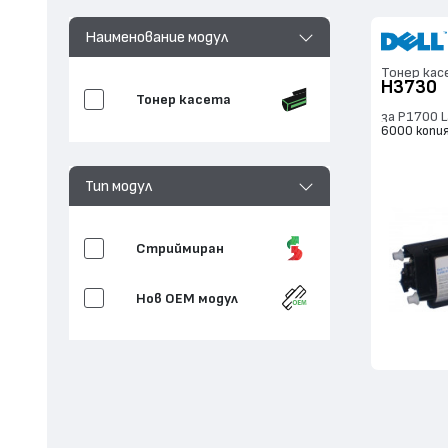
Наименование модул
Тонер кас
H3730
Тонер касета
за P1700 L
6000 копи
Тип модул
Стриймиран
Нов ОЕМ модул