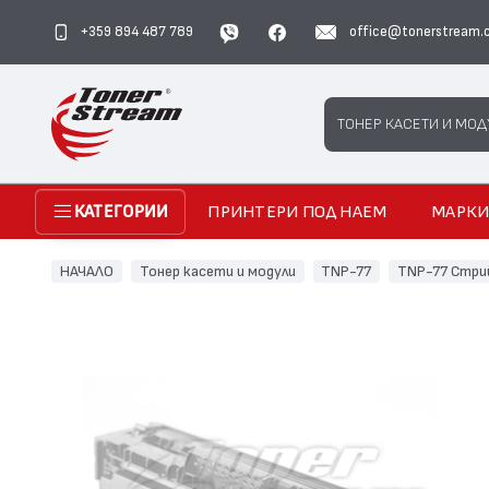
+359 894 487 789
office@tonerstream.
Search
ТОНЕР КАСЕТИ И МОД
ПРИНТЕРИ ПОД НАЕМ
МАРК
КАТЕГОРИИ
НАЧАЛО
Тонер касети и модули
TNP-77
TNP-77 Стри