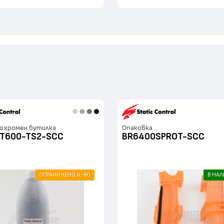
нохромен бутилка
Опаковка
T600-TS2-SCC
BR6400SPROT-SCC
ОГРАНИЧЕНО К-ВО
В НА