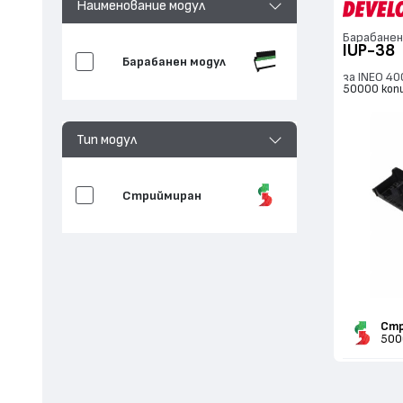
Наименование модул
Барабанен
IUP-38
Барабанен модул
за INEO 40
50000 коп
Тип модул
Стриймиран
Стр
500