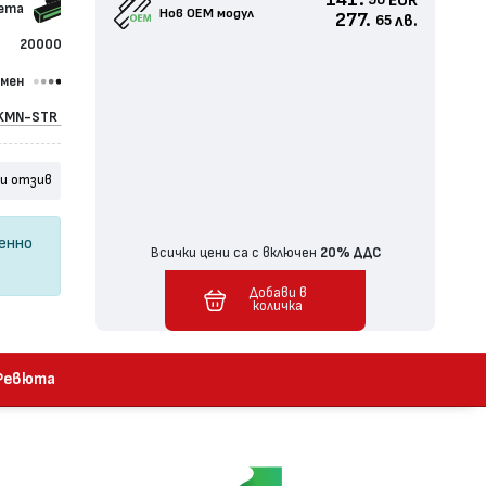
141.
EUR
96
сета
Нов ОЕМ модул
277.
лв.
65
20000
омен
KMN-STR
и отзив
ценно
Всички цени са с включен
20% ДДС
Добави в
Добавен в количка
количка
Ревюта