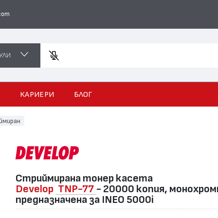
com
УЛИ
Въведет
И
КАРИЕРИ
БЛОГ
ймиран
Стриймирана тонер касета
Develop
TNP-77
- 20000 копия, монохром
предназначена за INEO 5000i