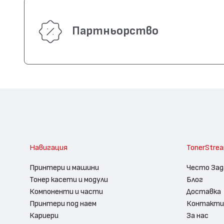
Партньорство
Навигация
TonerStre
Принтери и машини
Често Зад
Тонер касети и модули
Блог
Компоненти и части
Доставка
Принтери под наем
Контакти
Кариери
За нас