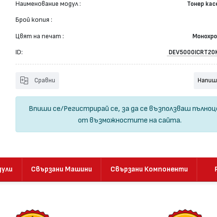
Наименование модул :
Тонер ка
Брой копия :
Цвят на печат :
Монохр
ID:
DEV5000ICRT20
Сравни
Напиш
Впиши се
/
Регистрирай се
, за да се възползваш пълно
от възможностите на сайта.
дули
Свързани Машини
Свързани Компоненти