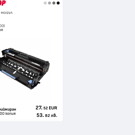
 модул
00I
ия
27.
EUR
52
иймиран
00 копия
53.
лв.
82