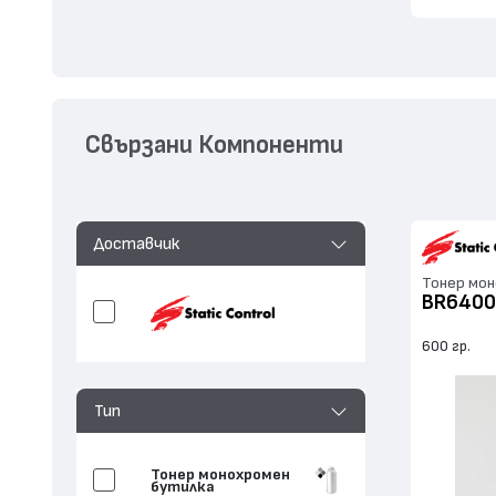
Свързани Компоненти
Доставчик
Тонер мо
BR6400
600 гр.
Тип
Тонер монохромен
бутилка