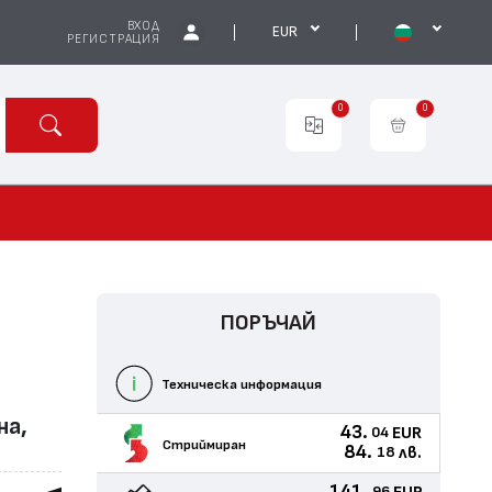
ВХОД
EUR
РЕГИСТРАЦИЯ
0
0
ПОРЪЧАЙ
Техническа информация
на,
43.
EUR
04
Стриймиран
84.
лв.
18