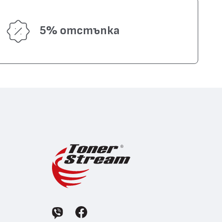
5% отстъпка