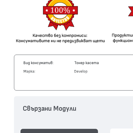
Вид консуматив:
Тонер касета
Марка:
Develop
Модел:
TNP-77
Цвят:
Монохромен
Капацитет:
20000
Съвместими устройства:
INEO 5000i, INEO 5020i
Свързани Модули