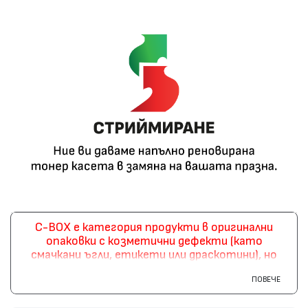
C-BOX е категория продукти в оригинални
опаковки с козметични дефекти (като
смачкани ъгли, етикети или драскотини), но
с непокътнат, нов и неупотребяван
ПОВЕЧЕ
продукт вътре. Това ви позволява да
спестите, като закупите продукт в