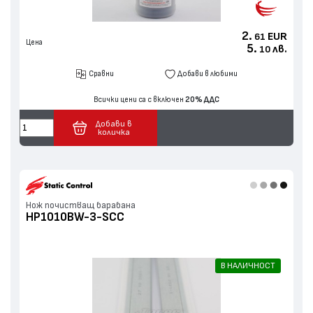
2.
EUR
61
Цена
5.
лв.
10
Сравни
Добави в любими
Всички цени са с включен
20% ДДС
Добави в
количка
Нож почистващ барабана
HP1010BW-3-SCC
В НАЛИЧНОСТ