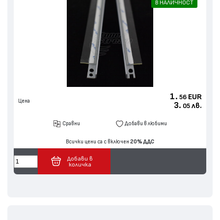
В НАЛИЧНОСТ
1.
EUR
56
Цена
3.
лв.
05
Сравни
Добави в любими
Всички цени са с включен
20% ДДС
Добави в
количка