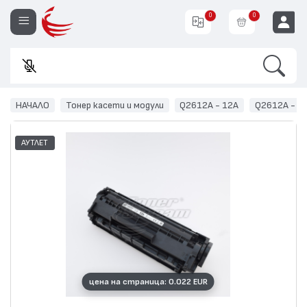
0
0
Search
Въвед
EUR
НАЧАЛО
Тонер касети и модули
Q2612A - 12A
Q2612A - 1
АУТЛЕТ
цена на страница: 0.022 EUR