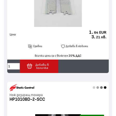
1.
EUR
64
Цена
3.
лв.
21
Сравни
Добави в любими
Всички цени са с включен
20% ДДС
Добави в
количка
Нож дозиращ тонера
HP1010BD-2-SCC