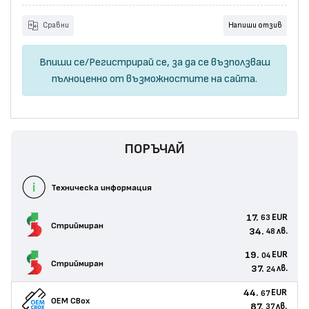
Сравни
Напиши отзив
Впиши се
/
Регистрирай се
, за да се възползваш
пълноценно от възможностите на сайта.
ПОРЪЧАЙ
Техническа информация
17.
EUR
63
Стриймиран
34.
лв.
48
19.
EUR
04
Стриймиран
37.
лв.
24
44.
EUR
67
OEM CBox
87.
лв.
37