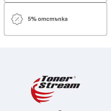
5% отстъпка