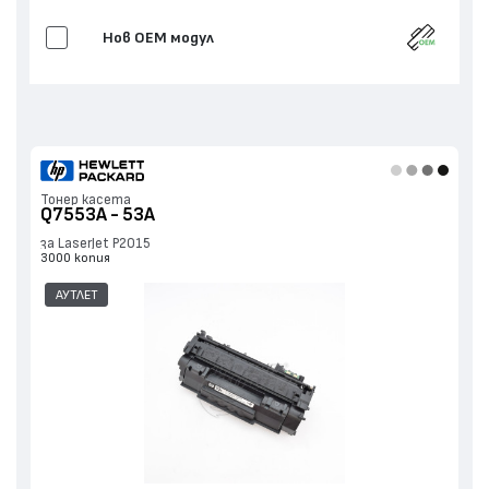
Нов ОЕМ модул
Тонер касета
Q7553A - 53A
за LaserJet P2015
3000 копия
АУТЛЕТ