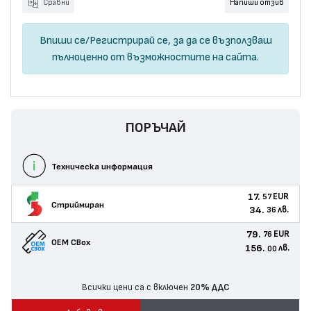
Сравни
Напиши отзив
Впиши се
/
Регистрирай се
, за да се възползваш
пълноценно от възможностите на сайта.
ПОРЪЧАЙ
Техническа информация
17.
EUR
57
Стриймиран
34.
лв.
36
79.
EUR
76
OEM CBox
156.
лв.
00
Всички цени са с включен
20% ДДС