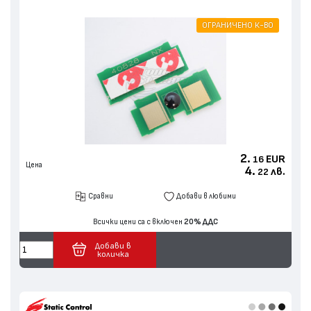
ОГРАНИЧЕНО К-ВО
2.
EUR
16
Цена
4.
лв.
22
Сравни
Добави в любими
Всички цени са с включен
20% ДДС
Добави в
количка