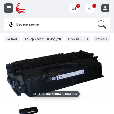
0
0
Search
Въведете име или код н
EUR
НАЧАЛО
Тонер касети и модули
Q7553X - 53X
Q7553X - 5
цена на страница: 0.003 EUR