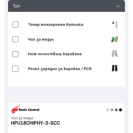
Тип
Тонер монохромен бутилка
Чип за модул
Нож почистващ барабана
Ролка зарядна за барабан / PCR
Нож дозиращ тонера
Тапа
Чип за модул
HPU18CHIPHY-3-SCC