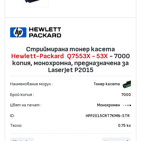
Стриймирана тонер касета
Hewlett-Packard
Q7553X - 53X
- 7000
копия, монохромна, предназначена за
LaserJet P2015
Наименование модул :
Тонер касета
Брой копия :
7000
Цвят на печат :
Монохромен
ID:
HPP2015CRT7KMN-STR
Тегло:
0.75 кг