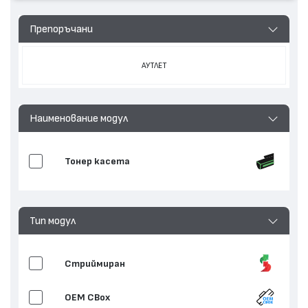
Препоръчани
АУТЛЕТ
Наименование модул
Тонер касета
Тип модул
Стриймиран
OEM CBox