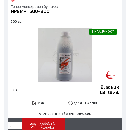
Тонер монохромен бутилка
HP8MPT500-SCC
500 гр.
В НАЛИЧНОСТ
9.
EUR
50
Цена
18.
лв.
58
Сравни
Добави в любими
Всички цени са с включен
20% ДДС
Добави в
количка