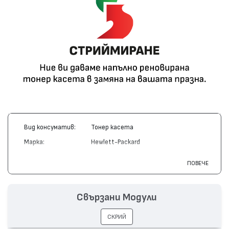
Вид консуматив:
Тонер касета
Марка:
Hewlett-Packard
Модел:
Q7553X - 53X
ПОВЕЧЕ
Цвят:
Монохромен
Капацитет:
7000
Свързани Модули
Съвместими
LaserJet P2015, LaserJet P2014,
устройства:
LaserJet M2727 MFP
СКРИЙ