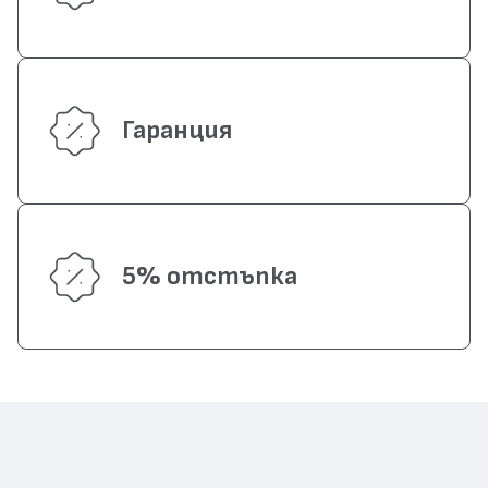
Гаранция
5% отстъпка