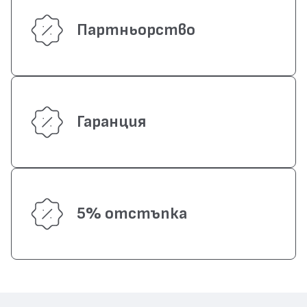
Партньорство
Гаранция
5% отстъпка