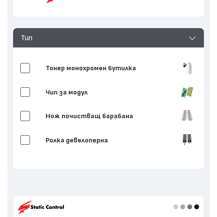
Тип
Тонер монохромен бутилка
Чип за модул
Нож почистващ барабана
Ролка девелоперна
Нож дозиращ тонера
Нож припокриващ
Други