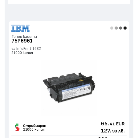
Тонер касета
75P6961
за InfoPrint 1532
21000 копия
65.
EUR
41
Стриймиран
21000 копия
127.
лв.
93