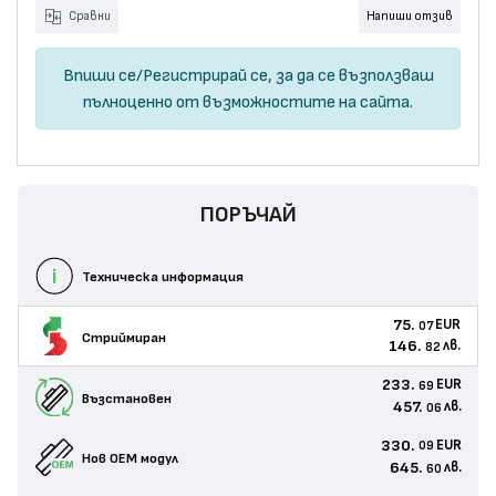
Сравни
Напиши отзив
Впиши се
/
Регистрирай се
, за да се възползваш
пълноценно от възможностите на сайта.
ПОРЪЧАЙ
Техническа информация
75.
EUR
07
Стриймиран
146.
лв.
82
233.
EUR
69
Възстановен
457.
лв.
06
330.
EUR
09
Нов ОЕМ модул
645.
лв.
60