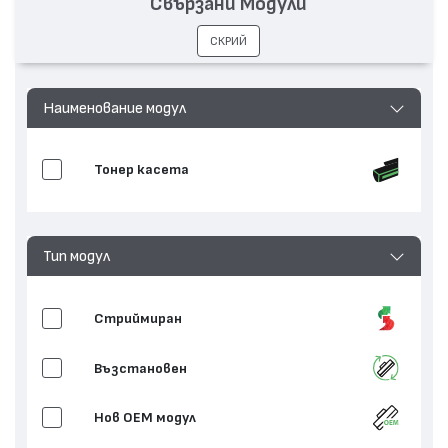
Свързани Модули
Съвместими устройства:
InfoPrint 1570, InfoPrint 1572
СКРИЙ
Наименование модул
Тонер касета
Тип модул
Стриймиран
Възстановен
Нов ОЕМ модул