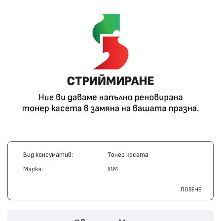
Вид консуматив:
Тонер касета
Марка:
IBM
Модел:
75P6963
ПОВЕЧЕ
Цвят:
Монохромен
Капацитет:
32000