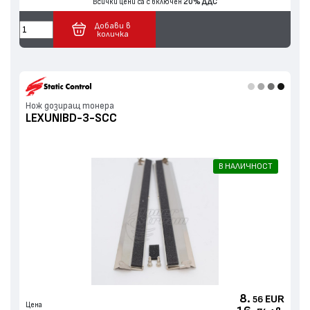
Всички цени са с включен
20% ДДС
Добави в
количка
Нож дозиращ тонера
LEXUNIBD-3-SCC
В НАЛИЧНОСТ
8.
EUR
56
Цена