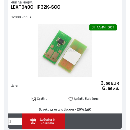
Чип за модул
LEXT640CHIP32K-SCC
32000 копия
В НАЛИЧНОСТ
3.
EUR
56
Цена
6.
лв.
96
Сравни
Добави в любими
Всички цени са с включен
20% ДДС
Добави в
количка