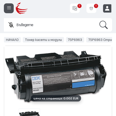
0
0
Search
Въведете име или
EUR
НАЧАЛО
Тонер касети и модули
75P6963
75P6963 Стрийм
цена на страница: 0.002 EUR