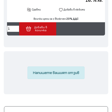
16.
лв.
74
Сравни
Добави в любими
Всички цени са с включен
20% ДДС
Добави в
количка
Напишете вашият отзив