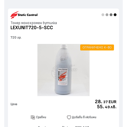
Тонер монохромен бутилка
LEXUNIT720-5-SCC
720 гр.
ОГРАНИЧЕНО К-ВО
28.
EUR
37
Цена
55.
лв.
49
Сравни
Добави в любими