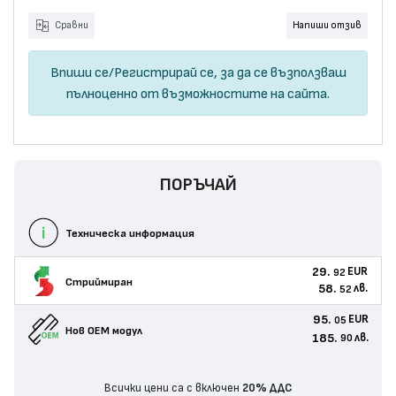
Сравни
Напиши отзив
Впиши се
/
Регистрирай се
, за да се възползваш
пълноценно от възможностите на сайта.
ПОРЪЧАЙ
Техническа информация
29.
EUR
92
Стриймиран
58.
лв.
52
95.
EUR
05
Нов ОЕМ модул
185.
лв.
90
Всички цени са с включен
20% ДДС