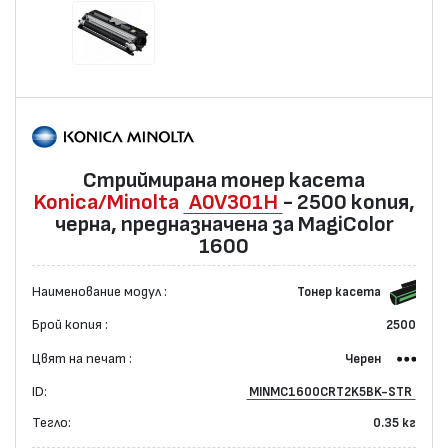
Стриймирана тонер касета
Konica/Minolta
A0V301H
- 2500 копия,
черна, предназначена за MagiColor
1600
Наименование модул :
Тонер касета
Брой копия :
2500
Цвят на печат :
Черен
ID:
MINMC1600CRT2K5BK-STR
Тегло:
0.35 кг