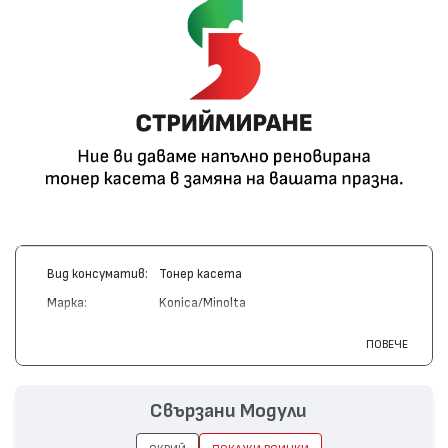
Вид консуматив:
Тонер касета
Марка:
Konica/Minolta
Модел:
A0V301H
ПОВЕЧЕ
Цвят:
Черен
Капацитет:
2500
Свързани Модули
Съвместими
MagiColor 1600, MagiColor 1680,
устройства:
MagiColor 1650, MagiColor 1690