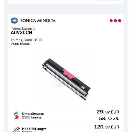
Тонер касета
A0V30CH
за MagiColor 1600
2500 копия
29.
EUR
92
Стриймиран
2500 копия
58.
лв.
52
120.
EUR
97
Нов ОЕМ модул