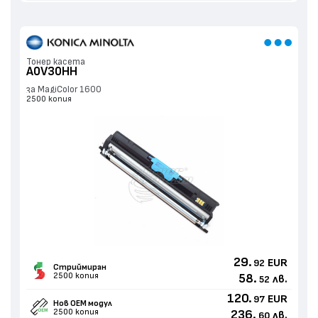
Тонер касета
A0V30HH
за MagiColor 1600
2500 копия
29.
EUR
92
Стриймиран
2500 копия
58.
лв.
52
120.
EUR
97
Нов ОЕМ модул
2500 копия
236.
лв.
60