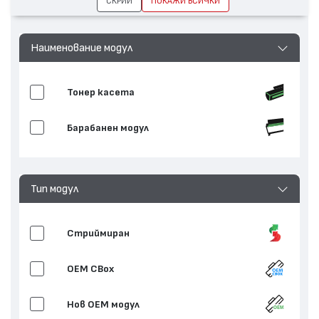
СКРИЙ
ПОКАЖИ ВСИЧКИ
Наименование модул
Тонер касета
Барабанен модул
Тип модул
Стриймиран
OEM CBox
Нов ОЕМ модул