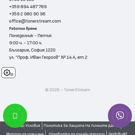
+359 894 487 789
+359 2 980 90 96
office@tonerstream.com
Работно време
Понеделник - Петък
9:00 ч. - 17:00 ч.
България, София 1220
ул. “Проф. Иван Георгов” № 14 А, ет.2
Cookies
© 2026 - TonerStream
Общи Условия
Политика За Защита На Личните Данни
: WebBuild
Изработка на онлайн магазин
Методи на плащане