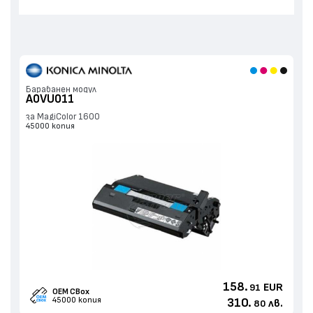
Барабанен модул
A0VU011
за MagiColor 1600
45000 копия
158.
EUR
91
OEM CBox
45000 копия
310.
лв.
80