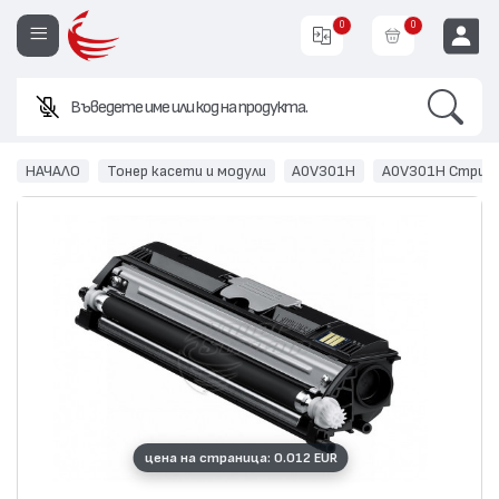
0
0
Search
Въведете име или код на продукта.
EUR
НАЧАЛО
Тонер касети и модули
A0V301H
A0V301H Стрий
цена на страница: 0.012 EUR