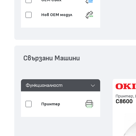
Нов ОЕМ модул
Свързани Машини
Функционалност
Принтер, L
C8600
Принтер