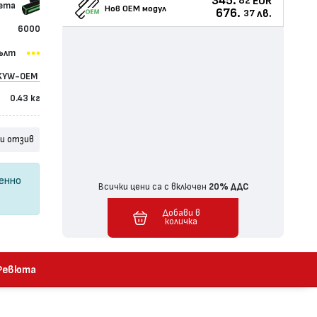
345.
EUR
82
сета
Нов ОЕМ модул
676.
лв.
37
6000
ълт
KYW-OEM
0.43 кг
и отзив
ценно
Всички цени са с включен
20% ДДС
Добави в
Добавен в количка
количка
Ревюта