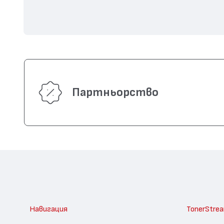
Партньорство
Навигация
TonerStre