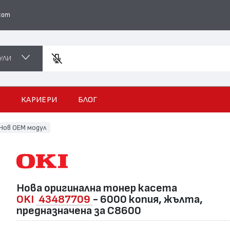
com
УЛИ
Въведет
И
КАРИЕРИ
БЛОГ
Нов ОЕМ модул
Нова оригинална тонер касета
OKI
43487709
- 6000 копия, жълта,
предназначена за C8600