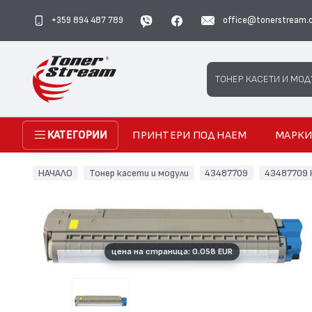
+359 894 487 789
office@tonerstream.
Search
ТОНЕР КАСЕТИ И МОД
ПРИНТЕРИ ПОД НАЕМ
МАРК
КАТЕГОРИИ
НАЧАЛО
Тонер касети и модули
43487709
43487709 
цена на страница: 0.058 EUR