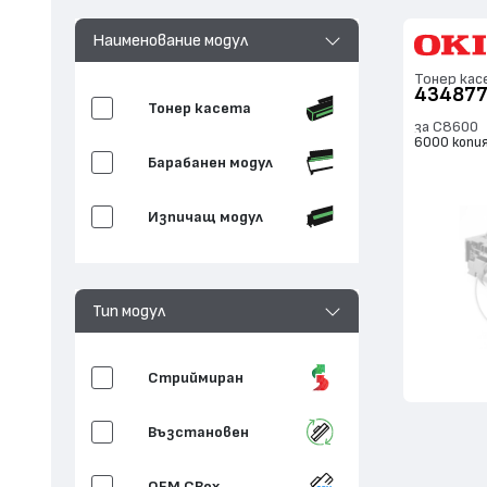
Наименование модул
Тонер кас
43487
Тонер касета
за C8600
6000 копи
Барабанен модул
Изпичащ модул
Тип модул
Стриймиран
Възстановен
OEM CBox