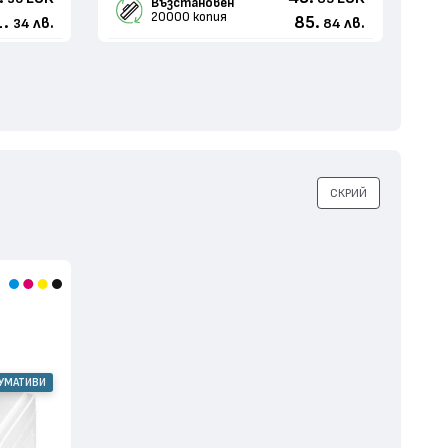
Възстановен
20000 копия
1.
85.
лв.
лв.
34
84
СКРИЙ
СУМАТИВИ