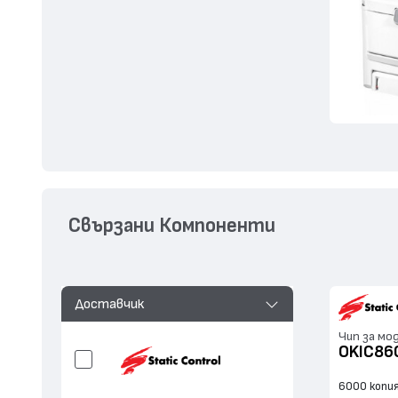
Свързани Компоненти
Доставчик
Чип за мо
OKIC86
6000 копи