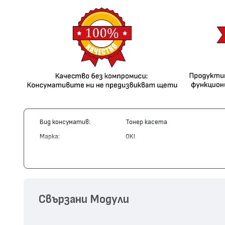
Вид консуматив:
Тонер касета
Марка:
OKI
Модел:
43487709
Цвят:
Жълт
Капацитет:
6000
Съвместими устройства:
C8600, C8800
Свързани Модули