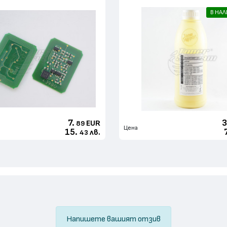
В НА
7.
3
EUR
89
Цена
15.
лв.
43
Напишете вашият отзив