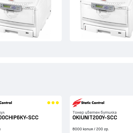
дул
Тонер цветен бутилка
00CHIP6КY-SCC
OKIUNIT200Y-SCC
я
8000 копия
200 гр.