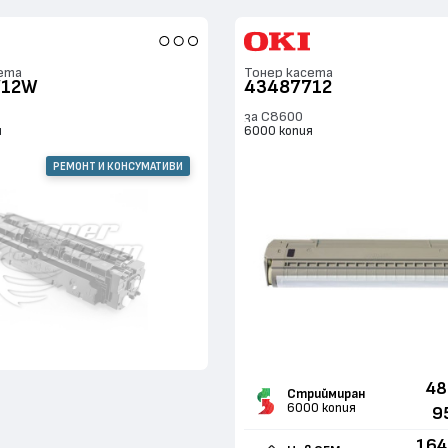
ета
Тонер касета
712W
43487712
за C8600
я
6000 копия
РЕМОНТ И КОНСУМАТИВИ
48
Стриймиран
6000 копия
9
164