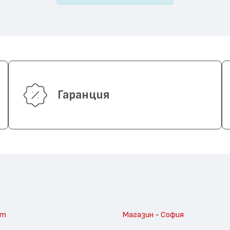
Гаранция
am
Магазин - София