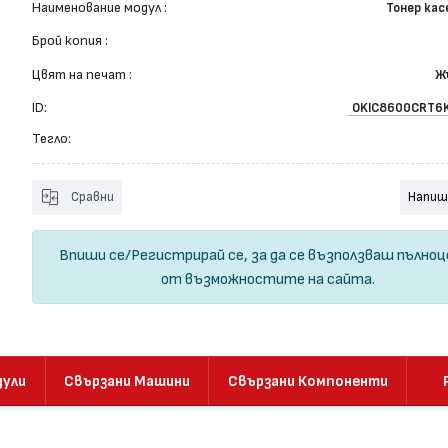
Наименование модул :
Тонер ка
Брой копия :
Цвят на печат :
Ж
ID:
OKIC8600CRT6
Тегло:
Сравни
Напиш
Впиши се
/
Регистрирай се
, за да се възползваш пълно
от възможностите на сайта.
дули
Свързани Машини
Свързани Компоненти