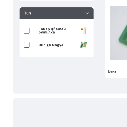
Тип
Тонер цветен
бутилка
Чип за модул
Цена