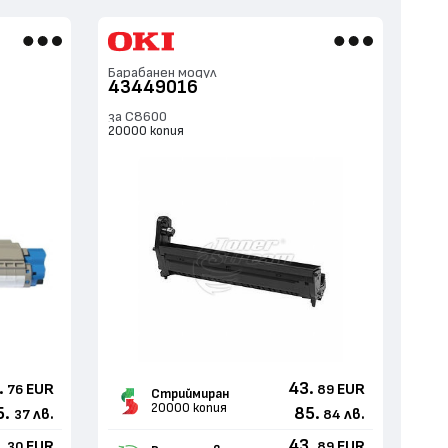
Барабанен модул
43449016
за C8600
20000 копия
.
43.
EUR
EUR
76
89
Стриймиран
20000 копия
5.
85.
лв.
лв.
37
84
.
43.
EUR
EUR
30
89