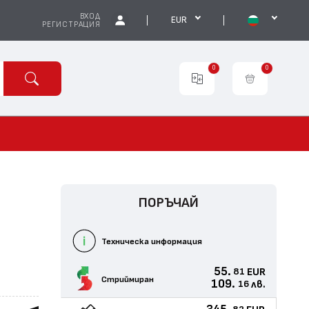
ВХОД
EUR
РЕГИСТРАЦИЯ
0
0
ПОРЪЧАЙ
Техническа информация
55.
EUR
81
Стриймиран
109.
лв.
16