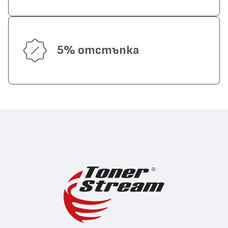
5% отстъпка