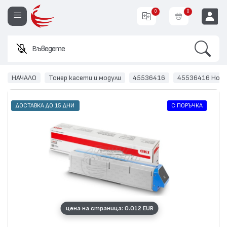
0
0
Search
Въведете име и
EUR
НАЧАЛО
Тонер касети и модули
45536416
45536416 Нов 
С ПОРЪЧКА
ДОСТАВКА ДО 15 ДНИ
цена на страница: 0.012 EUR