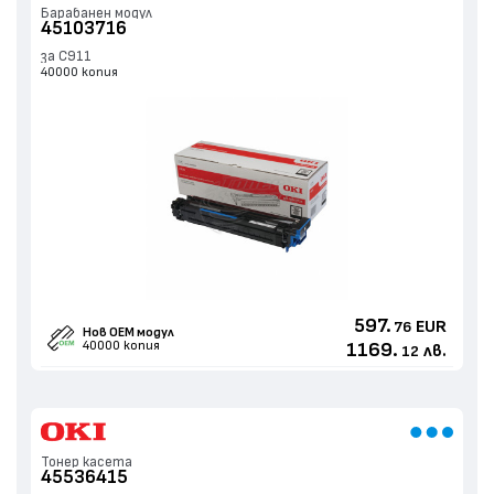
Барабанен модул
45103716
за C911
40000 копия
597.
EUR
76
Нов ОЕМ модул
40000 копия
1169.
лв.
12
Тонер касета
45536415