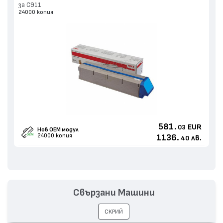
за C911
24000 копия
581.
EUR
03
Нов ОЕМ модул
24000 копия
1136.
лв.
40
Свързани Машини
СКРИЙ