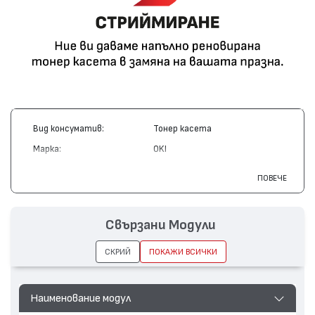
Вид консуматив:
Тонер касета
Марка:
OKI
Модел:
45536416
ПОВЕЧЕ
Цвят:
Черен
Капацитет:
24000
Свързани Модули
Съвместими устройства:
C911, C931
СКРИЙ
ПОКАЖИ ВСИЧКИ
Наименование модул