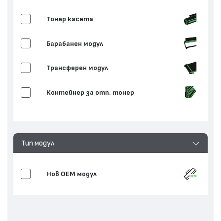
Тонер касета
Барабанен модул
Трансферен модул
Контейнер за отп. тонер
Изпичащ модул
Тип модул
Нов ОЕМ модул