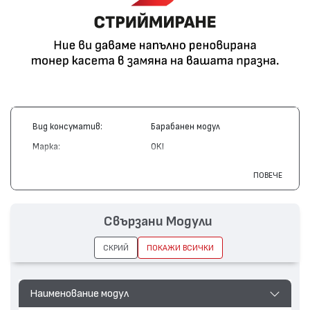
Вид консуматив:
Барабанен модул
Марка:
OKI
Модел:
44844469
ПОВЕЧЕ
Цвят:
Жълт
Капацитет:
30000
Свързани Модули
Съвместими устройства:
MC853, MC873, MC883
СКРИЙ
ПОКАЖИ ВСИЧКИ
Наименование модул