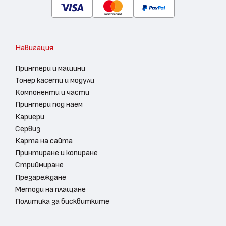
Навигация
Принтери и машини
Тонер касети и модули
Компоненти и части
Принтери под наем
Кариери
Сервиз
Карта на сайта
Принтиране и копиране
Стриймиране
Презареждане
Методи на плащане
Политика за бисквитките