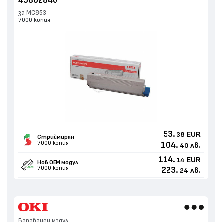
45862840
за MC853
7000 копия
53.
EUR
38
Стриймиран
7000 копия
104.
лв.
40
114.
EUR
14
Нов ОЕМ модул
7000 копия
223.
лв.
24
Барабанен модул