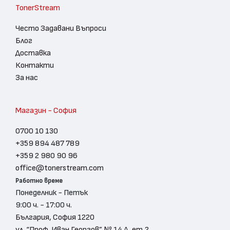
TonerStream
Често Задавани Въпроси
Блог
Доставка
Контакти
За нас
Магазин - София
0700 10 130
+359 894 487 789
+359 2 980 90 96
office@tonerstream.com
Работно време
Понеделник - Петък
9:00 ч. - 17:00 ч.
България, София 1220
ул. “Проф. Иван Георгов” № 14 А, ет.2