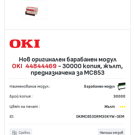
Нов оригинален барабанен модул
OKI
44844469
- 30000 копия, жълт,
предназначена за MC853
Наименование модул :
Барабанен модул
Брой копия :
30000
Цвят на печат :
Жълт
ID:
OKIMC853DRM30KYW-OEM
Сравни
Напиши отзив