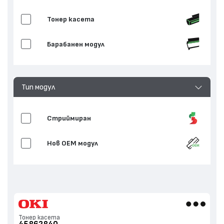
Тонер касета
Барабанен модул
Тип модул
Стриймиран
Нов ОЕМ модул
Тонер касета