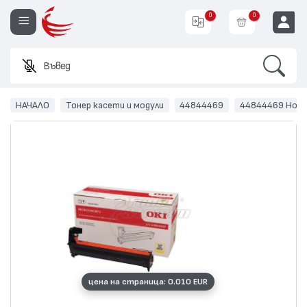
0
0
Search
Въведете име
EUR
НАЧАЛО
Тонер касети и модули
44844469
44844469 Нов 
цена на страница: 0.010 EUR