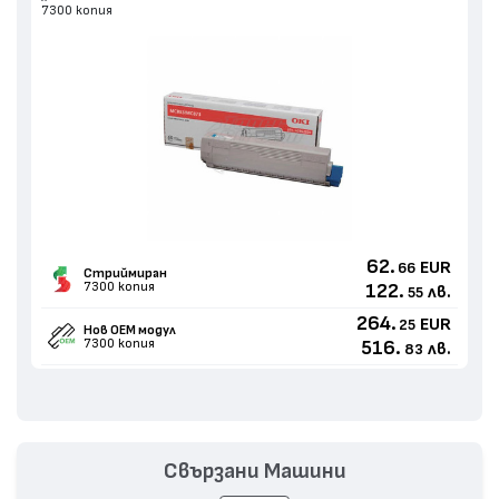
7300 копия
62.
EUR
66
Стриймиран
7300 копия
122.
лв.
55
264.
EUR
25
Нов ОЕМ модул
7300 копия
516.
лв.
83
Свързани Машини