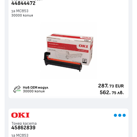
44844472
за MC853
30000 копия
287.
EUR
73
Нов ОЕМ модул
30000 копия
562.
лв.
75
Тонер касета
45862839
за MC853