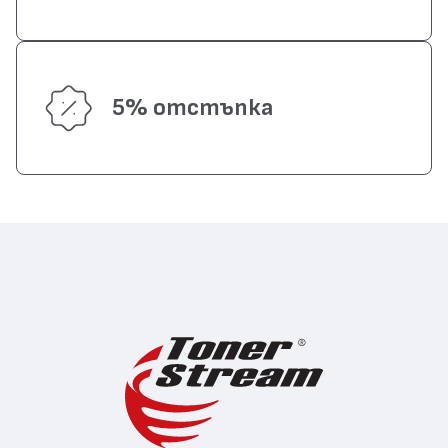
5% отстъпка