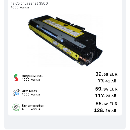
за Color LaserJet 3500
4000 копия
39.
EUR
58
Стриймиран
4000 копия
77.
лв.
41
59.
EUR
94
OEM CBox
4000 копия
117.
лв.
23
65.
EUR
62
Възстановен
4000 копия
128.
лв.
34