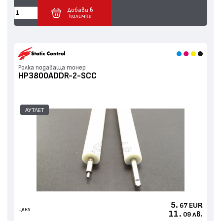
Добави в
количка
Ролка подаваща тонер
HP3800ADDR-2-SCC
АУТЛЕТ
5.
EUR
67
Цена
11.
лв.
09