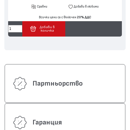
Сравни
Добави в любими
Всички цени са с включен
20% ДДС
Добави в
количка
Партньорство
Гаранция