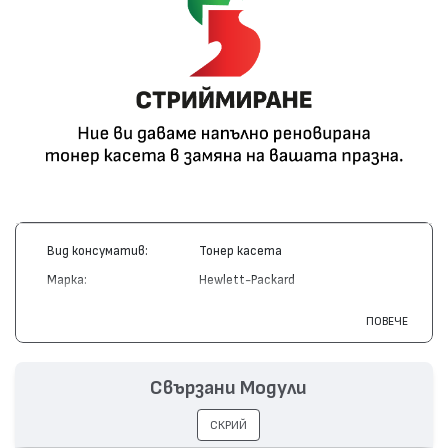
Вид консуматив:
Тонер касета
Марка:
Hewlett-Packard
Модел:
Q2672A - 309A
ПОВЕЧЕ
Цвят:
Жълт
Капацитет:
4000
Свързани Модули
Съвместими
Color LaserJet 3500, Color LaserJet
устройства:
3550
СКРИЙ