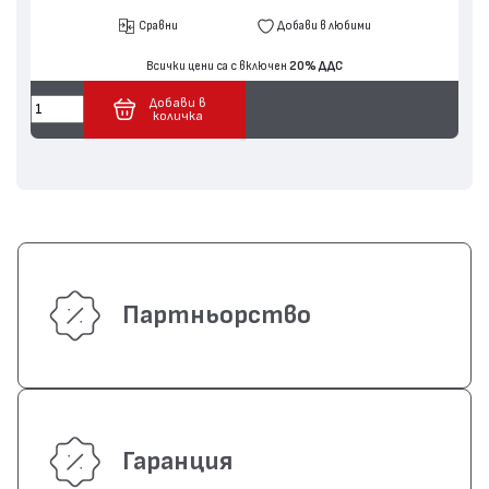
Сравни
Добави в любими
Всички цени са с включен
20% ДДС
Добави в
количка
Партньорство
Гаранция