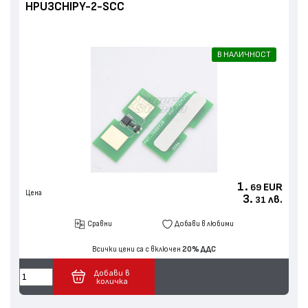
HPU3CHIPY-2-SCC
В НАЛИЧНОСТ
1.
EUR
69
Цена
3.
лв.
31
Сравни
Добави в любими
Всички цени са с включен
20% ДДС
Добави в
количка