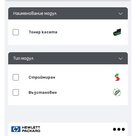
Наименование модул
Тонер касета
Тип модул
Стриймиран
Възстановен