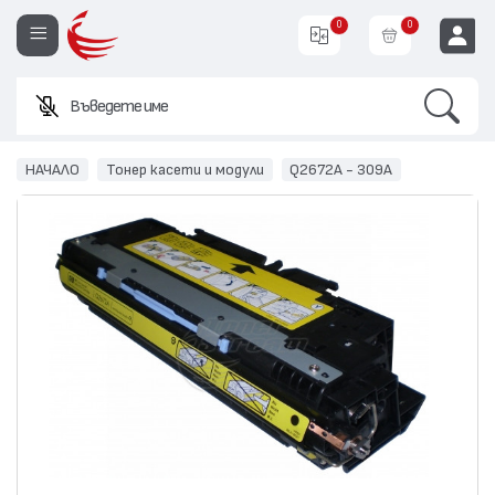
0
0
Search
Въведете име или код
EUR
НАЧАЛО
Тонер касети и модули
Q2672A - 309A