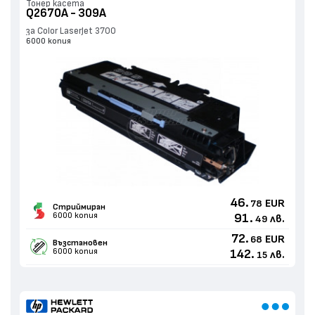
Тонер касета
Q2670A - 309A
за Color LaserJet 3700
6000 копия
46.
EUR
78
Стриймиран
6000 копия
91.
лв.
49
72.
EUR
68
Възстановен
6000 копия
142.
лв.
15