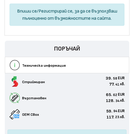
Впиши се
/
Регистрирай се
, за да се възползваш
пълноценно от възможностите на сайта.
ПОРЪЧАЙ
Техническа информация
39.
EUR
58
Стриймиран
77.
лв.
41
65.
EUR
62
Възстановен
128.
лв.
34
59.
EUR
94
OEM CBox
117.
лв.
23