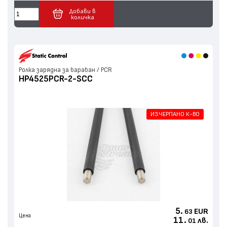
Добави в
количка
Ролка зарядна за барабан / PCR
HP4525PCR-2-SCC
ИЗЧЕРПАНО К-ВО
5.
EUR
63
Цена
11.
лв.
01