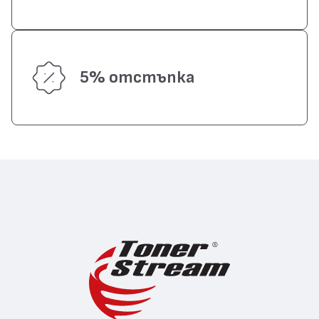
5% отстъпка