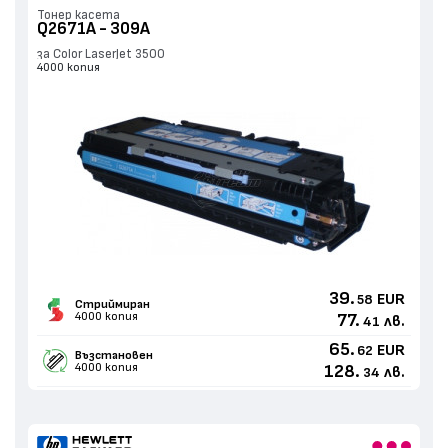
Тонер касета
Q2671A - 309A
за Color LaserJet 3500
4000 копия
39.
EUR
58
Стриймиран
4000 копия
77.
лв.
41
65.
EUR
62
Възстановен
4000 копия
128.
лв.
34