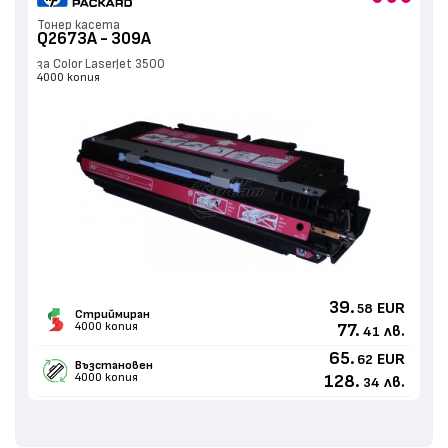
Тонер касета
Q2673A - 309A
за Color LaserJet 3500
4000 копия
39.
EUR
58
Стриймиран
4000 копия
77.
лв.
41
65.
EUR
62
Възстановен
4000 копия
128.
лв.
34