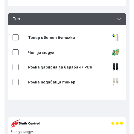
Тип
Тонер цветен бутилка
Чип за модул
Ролка зарядна за барабан / PCR
Ролка подаваща тонер
Запечатваща лента
Опаковка
Чип за модул