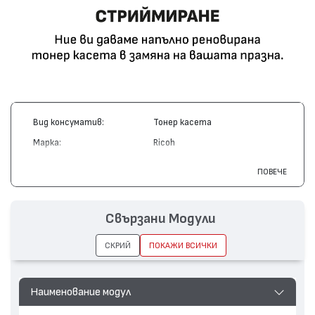
Вид консуматив:
Тонер касета
Марка:
Ricoh
Модел:
842451
ПОВЕЧЕ
Цвят:
Жълт
Капацитет:
15000
Свързани Модули
Съвместими устройства:
M C2000, M C2001
СКРИЙ
ПОКАЖИ ВСИЧКИ
Наименование модул