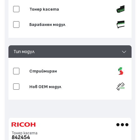
Тонер касета
Барабанен модул
Тип модул
Стриймиран
Нов ОЕМ модул
Тонер касета
842454