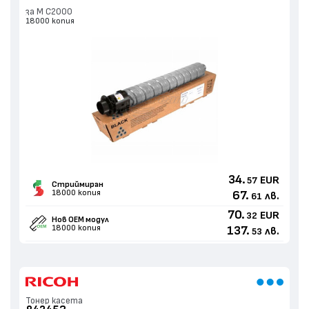
за M C2000
18000 копия
34.
EUR
57
Стриймиран
18000 копия
67.
лв.
61
70.
EUR
32
Нов ОЕМ модул
18000 копия
137.
лв.
53
Тонер касета