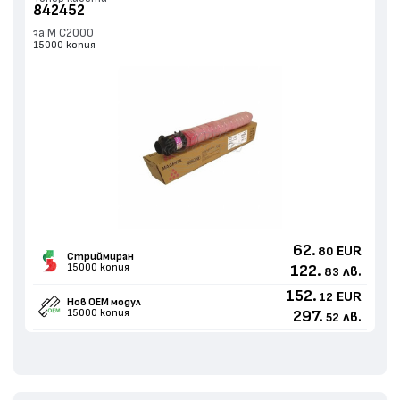
842452
за M C2000
15000 копия
62.
EUR
80
Стриймиран
15000 копия
122.
лв.
83
152.
EUR
12
Нов ОЕМ модул
15000 копия
297.
лв.
52