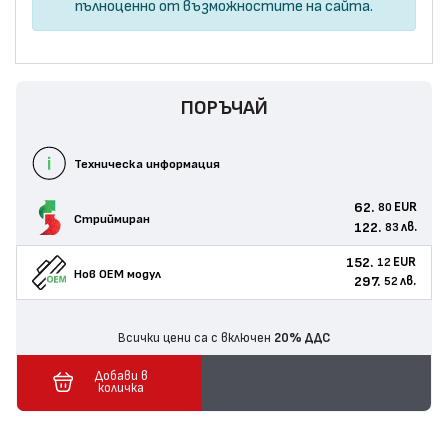
пълноценно от възможностите на сайта.
ПОРЪЧАЙ
Техническа информация
62.
EUR
80
Стриймиран
122.
лв.
83
152.
EUR
12
Нов ОЕМ модул
297.
лв.
52
Всички цени са с включен
20% ДДС
Добави в
количка