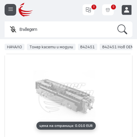
0
0
Search
Въведете име и
EUR
НАЧАЛО
Тонер касети и модули
842451
842451 Нов ОЕМ 
цена на страница: 0.010 EUR