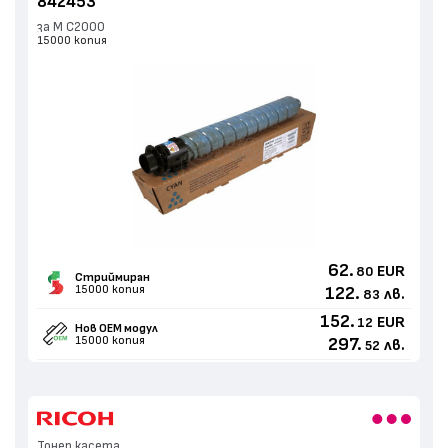
842453
за M C2000
15000 копия
62.
EUR
80
Стриймиран
15000 копия
122.
лв.
83
152.
EUR
12
Нов ОЕМ модул
15000 копия
297.
лв.
52
Тонер касета