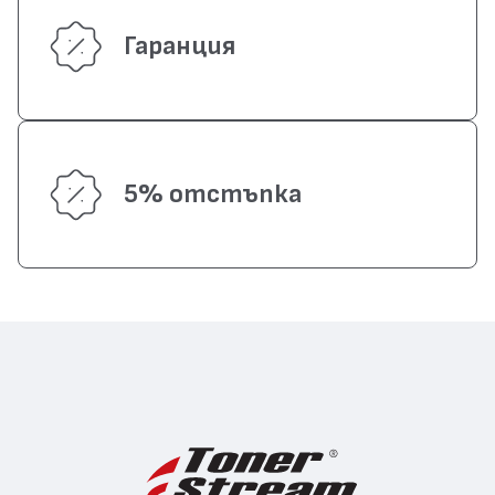
Гаранция
5% отстъпка