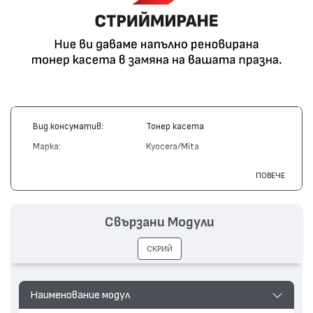
Вид консуматив:
Тонер касета
Марка:
Kyocera/Mita
Модел:
TK-18
ПОВЕЧЕ
Цвят:
Монохромен
Капацитет:
7200
Свързани Модули
Съвместими
FS-1020, FS-1018MFP, FS-
устройства:
1118MFP
СКРИЙ
Наименование модул