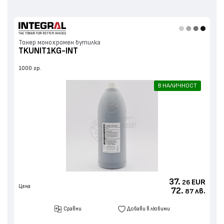
Тонер монохромен бутилка
TKUNIT1KG-INT
1000 гр.
В НАЛИЧНОСТ
37.
EUR
26
Цена
72.
лв.
87
Сравни
Добави в любими