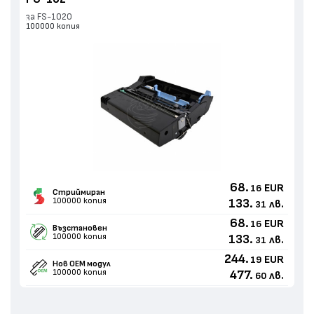
за FS-1020
100000 копия
68.
EUR
16
Стриймиран
100000 копия
133.
лв.
31
68.
EUR
16
Възстановен
100000 копия
133.
лв.
31
244.
EUR
19
Нов ОЕМ модул
100000 копия
477.
лв.
60