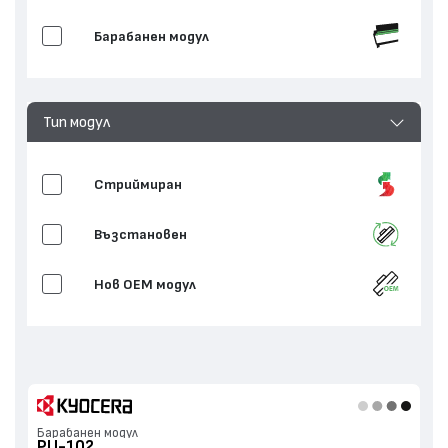
Барабанен модул
Тип модул
Стриймиран
Възстановен
Нов ОЕМ модул
Барабанен модул
PU-102