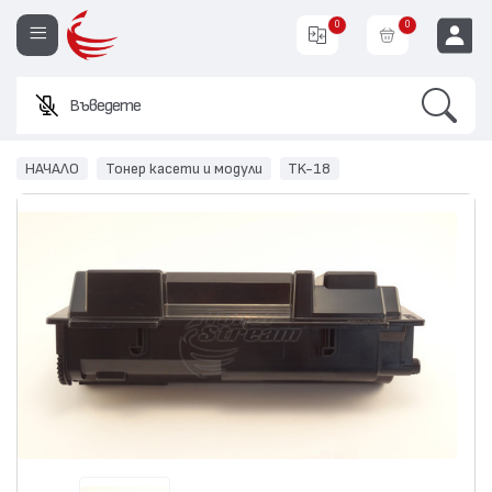
0
0
Search
Въведете име или
EUR
НАЧАЛО
Тонер касети и модули
TK-18