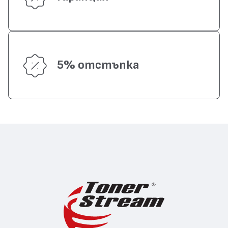
5% отстъпка