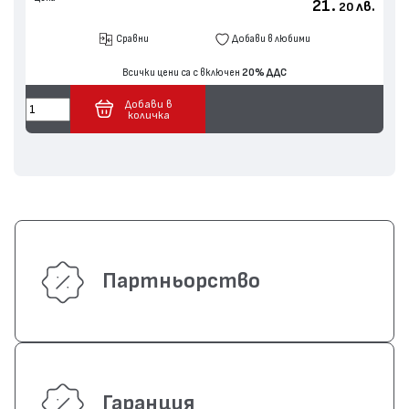
21.
лв.
20
Сравни
Добави в любими
Всички цени са с включен
20% ДДС
Добави в
количка
Партньорство
Гаранция