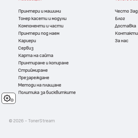
Принтери и машини
Често Зад
Тонер касети и модули
Блог
Компоненти и части
Доставка
Принтери под наем
Контакти
Кариери
За нас
Сервиз
Карта на сайта
Принтиране и копиране
Стриймиране
Презареждане
Методи на плащане
Политика за бисквитките
Cookies
© 2026 - TonerStream