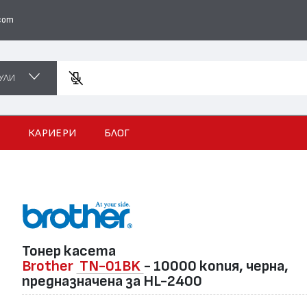
com
УЛИ
Въвед
И
КАРИЕРИ
БЛОГ
Тонер касета
Brother
TN-01BK
- 10000 копия, черна,
предназначена за HL-2400