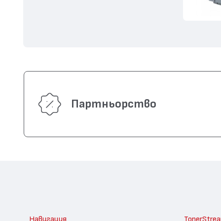
Партньорство
Навигация
TonerStre