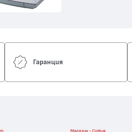
Гаранция
am
Магазин - София