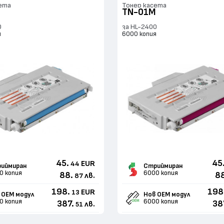
ета
Тонер касета
TN-01M
0
за HL-2400
я
6000 копия
45.
45
EUR
44
иймиран
Стриймиран
0 копия
6000 копия
88.
8
лв.
87
198.
198
EUR
13
 ОЕМ модул
Нов ОЕМ модул
0 копия
6000 копия
387.
38
лв.
51