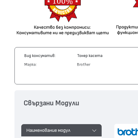
Вид консуматив:
Тонер касета
Марка:
Brother
Модел:
TN-01BK
Цвят:
Черен
Капацитет:
10000
Съвместими устройства:
HL-2400
Свързани Модули
Наименование модул