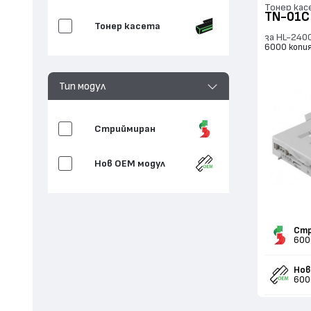
Тонер кас
TN-01C
Тонер касета
за HL-240
6000 копи
Тип модул
Стриймиран
Нов ОЕМ модул
Стр
600
Нов
600