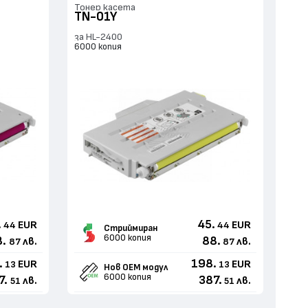
Тонер касета
TN-01Y
за HL-2400
6000 копия
.
45.
EUR
EUR
44
44
Стриймиран
6000 копия
8.
88.
лв.
лв.
87
87
.
198.
EUR
EUR
13
13
Нов ОЕМ модул
6000 копия
7.
387.
лв.
лв.
51
51