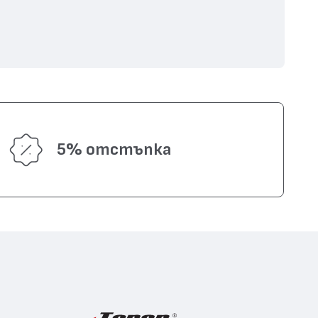
5% отстъпка