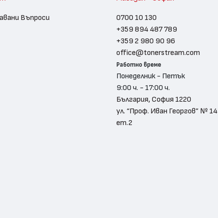
авани Въпроси
0700 10 130
+359 894 487 789
+359 2 980 90 96
office@tonerstream.com
Работно време
Понеделник - Петък
9:00 ч. - 17:00 ч.
България, София 1220
ул. “Проф. Иван Георгов” № 14
ет.2