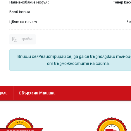
Наименование модул :
Тонер ка
Брой копия :
Цвят на печат :
Ч
Сравни
Впиши се
/
Регистрирай се
, за да се възползваш пълно
от възможностите на сайта.
дули
Свързани Машини