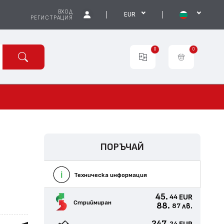
ВХОД
EUR
РЕГИСТРАЦИЯ
0
0
ПОРЪЧАЙ
Техническа информация
45.
EUR
44
Стриймиран
88.
лв.
87