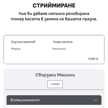
Вид консуматив:
Тонер касета
Марка:
Panasonic
Модел:
UG-3309
ПОВЕЧЕ
Цвят:
Монохромен
Капацитет:
8000
Свързани Машини
Съвместими устройства:
UF 740, UF 744, UF 788
СКРИЙ
Функционалност