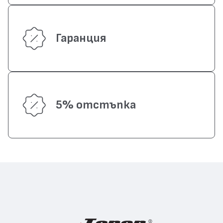
Гаранция
5% отстъпка