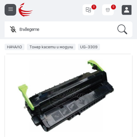
0
0
Search
Въведете име и
EUR
НАЧАЛО
Тонер касети и модули
UG-3309