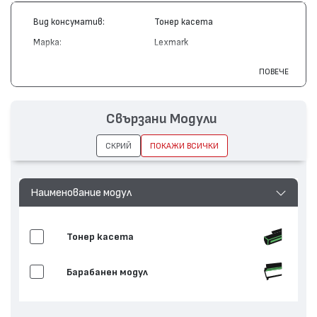
Вид консуматив:
Тонер касета
Марка:
Lexmark
Модел:
X340A11G
ПОВЕЧЕ
Цвят:
Монохромен
Капацитет:
2500
Свързани Модули
Съвместими устройства:
X340, X342
СКРИЙ
ПОКАЖИ ВСИЧКИ
Наименование модул
Тонер касета
Барабанен модул