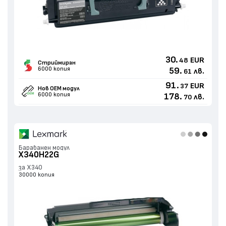
30.
EUR
48
Стриймиран
6000 копия
59.
лв.
61
91.
EUR
37
Нов ОЕМ модул
6000 копия
178.
лв.
70
Барабанен модул
X340H22G
за X340
30000 копия