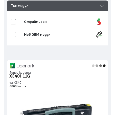
Тип модул
Стриймиран
Нов ОЕМ модул
Тонер касета
X340H11G
за X340
6000 копия