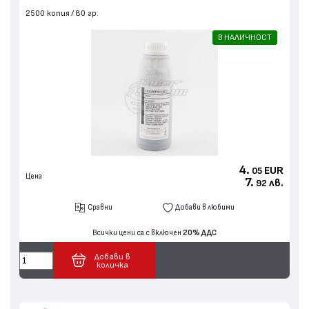
2500 копия
80 гр.
В НАЛИЧНОСТ
4.
EUR
05
Цена
7.
лв.
92
Сравни
Добави в любими
Всички цени са с включен
20% ДДС
Добави в
количка