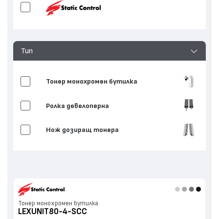
Тип
Тонер монохромен бутилка
Ролка девелоперна
Нож дозиращ тонера
Тонер монохромен бутилка
LEXUNIT80-4-SCC