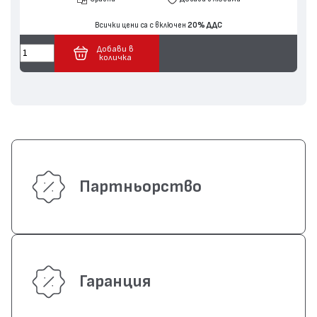
Всички цени са с включен
20% ДДС
Добави в
количка
Партньорство
Гаранция