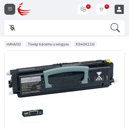
0
0
Search
Въведете
EUR
НАЧАЛО
Тонер касети и модули
X340A11G