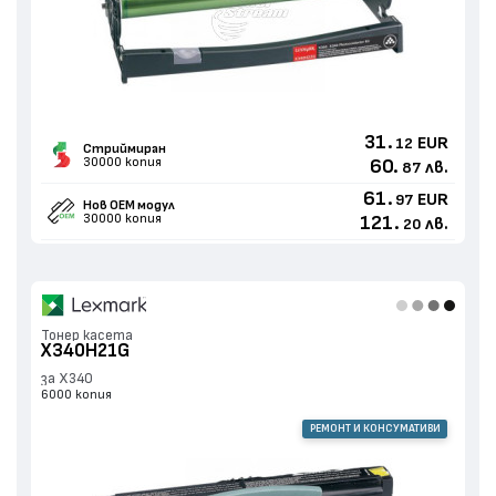
31.
EUR
12
Стриймиран
30000 копия
60.
лв.
87
61.
EUR
97
Нов ОЕМ модул
30000 копия
121.
лв.
20
Тонер касета
X340H21G
за X340
6000 копия
РЕМОНТ И КОНСУМАТИВИ