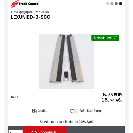
Нож дозиращ тонера
LEXUNIBD-3-SCC
В НАЛИЧНОСТ
8.
EUR
56
Цена
16.
лв.
74
Сравни
Добави в любими
Всички цени са с включен
20% ДДС
Добави в