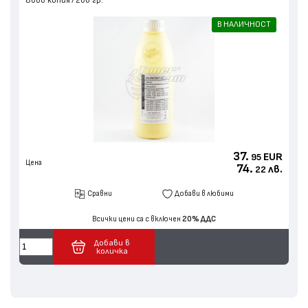
8000 копия
200 гр.
В НАЛИЧНОСТ
37.
EUR
95
Цена
74.
лв.
22
Сравни
Добави в любими
Всички цени са с включен
20% ДДС
Добави в
количка