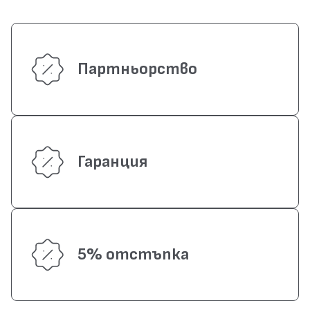
Партньорство
Гаранция
5% отстъпка