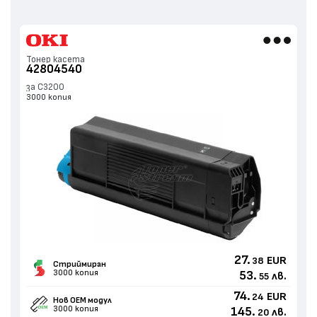
Тонер касета
42804540
за C3200
3000 копия
27.
EUR
38
Стриймиран
3000 копия
53.
лв.
55
74.
EUR
24
Нов ОЕМ модул
3000 копия
145.
лв.
20