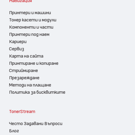
Навигация
Принтери и машини
Тонер касети и модули
Компоненти и части
Принтери под наем
Кариери
Сервиз
Карта на сайта
Принтиране и копиране
Стриймиране
Презареждане
Методи на плащане
Политика за бисквитките
TonerStream
Често Задавани Въпроси
Блог