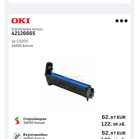
Барабанен модул
42126665
за C3200
14000 копия
62.
EUR
87
Стриймиран
14000 копия
122.
лв.
96
62.
EUR
87
Възстановен
14000 копия