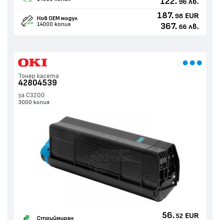
122.
лв.
96
187.
EUR
98
Нов ОЕМ модул
14000 копия
367.
лв.
66
Тонер касета
42804539
за C3200
3000 копия
56.
EUR
52
Стриймиран