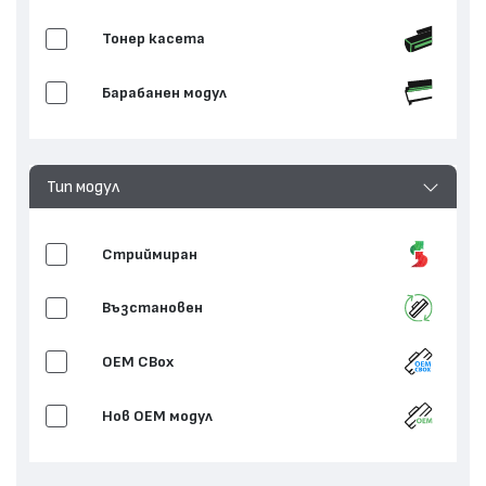
Тонер касета
Барабанен модул
Тип модул
Стриймиран
Възстановен
OEM CBox
Нов ОЕМ модул