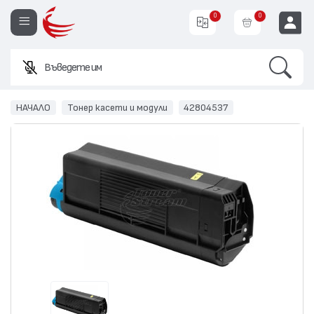
0
0
Search
Въведете име или ко
EUR
НАЧАЛО
Тонер касети и модули
42804537