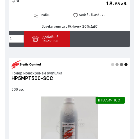
Цена
18.
лв.
58
Сравни
Добави в любими
Всички цени са с включен
20% ДДС
Добави в
количка
Тонер монохромен бутилка
HP5MPT500-SCC
500 гр.
В НАЛИЧНОСТ