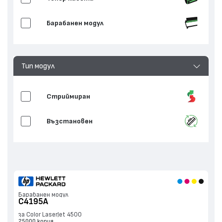
Барабанен модул
Тип модул
Стриймиран
Възстановен
Барабанен модул
C4195A
за Color LaserJet 4500
25000 копия