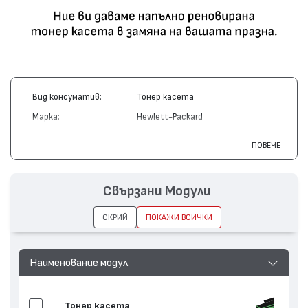
Вид консуматив:
Тонер касета
Марка:
Hewlett-Packard
Модел:
C4191A
ПОВЕЧЕ
Цвят:
Черен
Капацитет:
9000
Свързани Модули
Съвместими
Color LaserJet 4500, Color LaserJet
устройства:
4550
СКРИЙ
ПОКАЖИ ВСИЧКИ
Наименование модул
Тонер касета