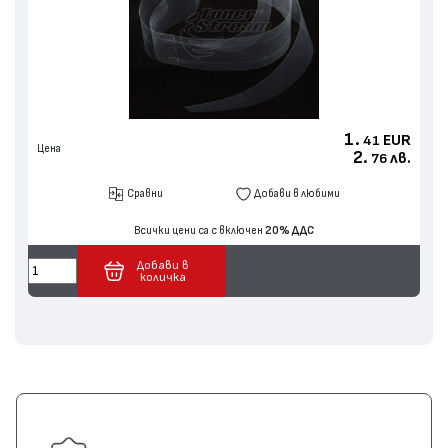
1.
EUR
41
Цена
2.
лв.
76
Сравни
Добави в любими
Всички цени са с включен
20% ДДС
Добави в
количка