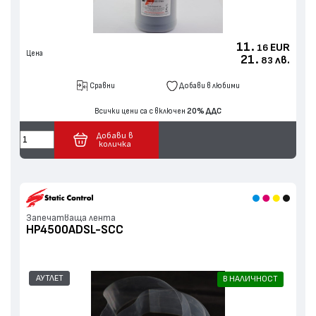
11.
EUR
16
Цена
21.
лв.
83
Сравни
Добави в любими
Всички цени са с включен
20% ДДС
Добави в
количка
Запечатваща лента
HP4500ADSL-SCC
АУТЛЕТ
В НАЛИЧНОСТ