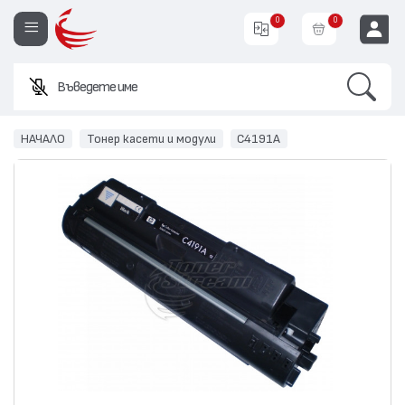
0
0
Search
Въведете име или код н
EUR
НАЧАЛО
Тонер касети и модули
C4191A