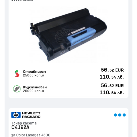
56.
EUR
52
Стриймиран
25000 копия
110.
лв.
54
56.
EUR
52
Възстановен
25000 копия
110.
лв.
54
Тонер касета
C4192A
за Color LaserJet 4500