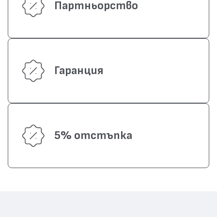
Партньорство
Гаранция
5% отстъпка