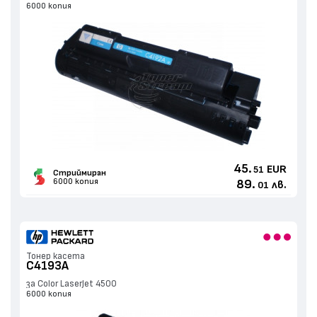
6000 копия
45.
EUR
51
Стриймиран
6000 копия
89.
лв.
01
Тонер касета
C4193A
за Color LaserJet 4500
6000 копия