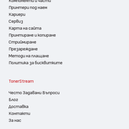
Компоненти и части
Принтери под наем
Кариери
Сервиз
Карта на сайта
Принтиране и копиране
Стриймиране
Презареждане
Методи на плащане
Политика за бисквитките
TonerStream
Често Задавани Въпроси
Блог
Доставка
Контакти
За нас