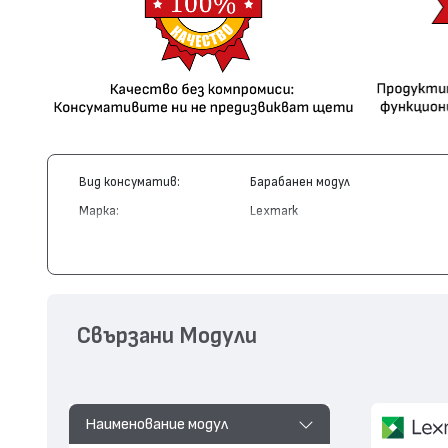
Вид консуматив:
Барабанен модул
Марка:
Lexmark
Модел:
X340H22G
Цвят:
Монохромен
Капацитет:
30000
Съвместими устройства:
X340, X342
Свързани Модули
Наименование модул