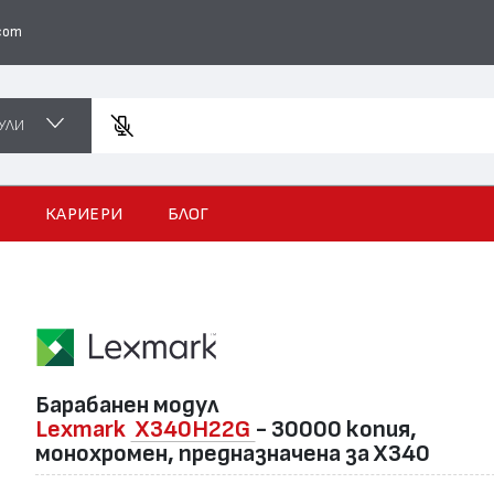
com
УЛИ
Въведете
И
КАРИЕРИ
БЛОГ
Барабанен модул
Lexmark
X340H22G
- 30000 копия,
монохромен, предназначена за X340