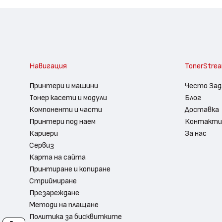
Навигация
TonerStre
Принтери и машини
Често Зад
Тонер касети и модули
Блог
Компоненти и части
Доставка
Принтери под наем
Контакти
Кариери
За нас
Сервиз
Карта на сайта
Принтиране и копиране
Стриймиране
Презареждане
Методи на плащане
Политика за бисквитките