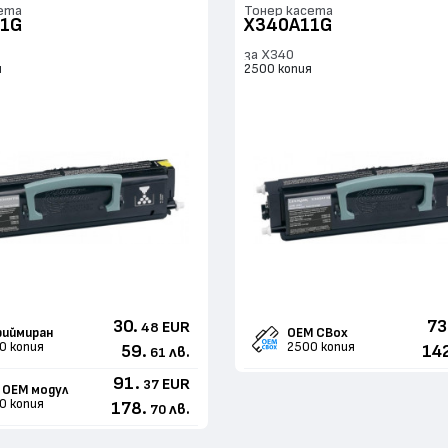
ета
Тонер касета
1G
X340A11G
за X340
я
2500 копия
30.
73
EUR
48
иймиран
OEM CBox
0 копия
2500 копия
59.
14
лв.
61
91.
EUR
37
 ОЕМ модул
0 копия
178.
лв.
70