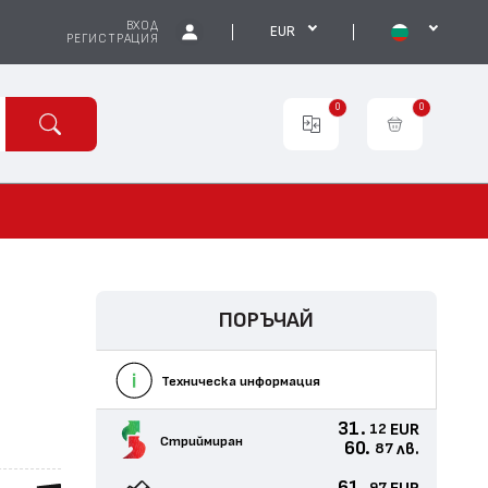
ВХОД
EUR
РЕГИСТРАЦИЯ
0
0
ПОРЪЧАЙ
Техническа информация
31.
EUR
12
Стриймиран
60.
лв.
87