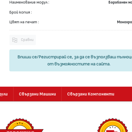
Наименование модул :
Барабанен м
Брой копия :
Цвят на печат :
Монохр
Сравни
Впиши се
/
Регистрирай се
, за да се възползваш пълно
от възможностите на сайта.
дули
Свързани Машини
Свързани Компоненти