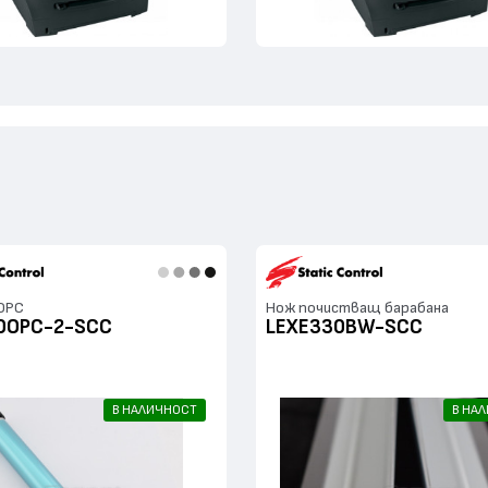
 OPC
Нож почистващ барабана
0OPC-2-SCC
LEXE330BW-SCC
В НАЛИЧНОСТ
В НА