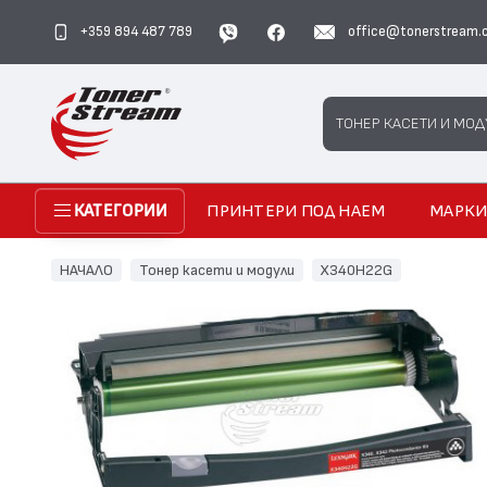
+359 894 487 789
office@tonerstream.
Search
ТОНЕР КАСЕТИ И МОД
ПРИНТЕРИ ПОД НАЕМ
МАРК
КАТЕГОРИИ
НАЧАЛО
Тонер касети и модули
X340H22G