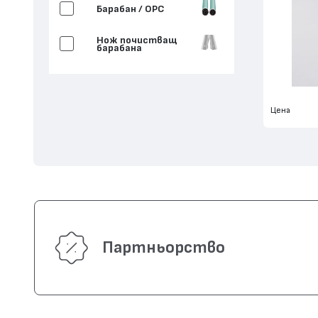
Барабан / OPC
Нож почистващ
барабана
Цена
Партньорство