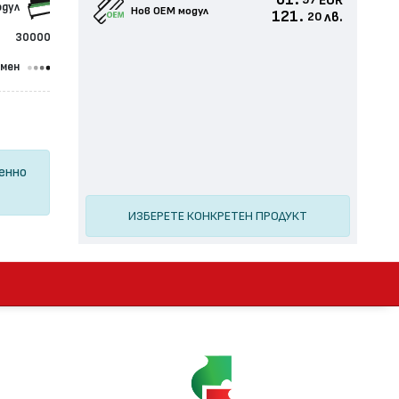
61.
EUR
97
одул
Нов ОЕМ модул
121.
лв.
20
30000
омен
ценно
ИЗБЕРЕТЕ КОНКРЕТЕН ПРОДУКТ