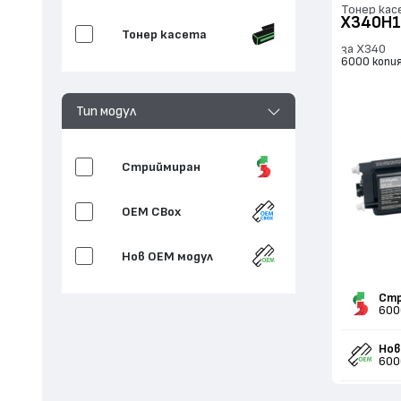
Тонер кас
X340H1
Тонер касета
за X340
6000 копи
Тип модул
Стриймиран
OEM CBox
Нов ОЕМ модул
Стр
600
Нов
600