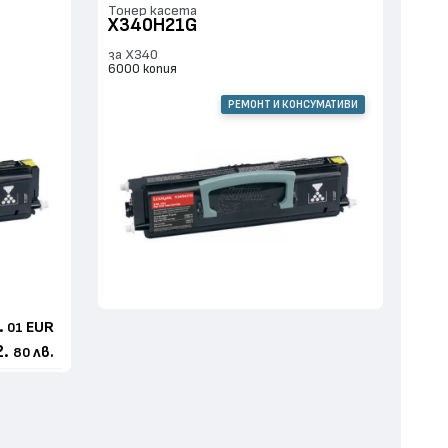
Тонер касета
X340H21G
за X340
6000 копия
РЕМОНТ И КОНСУМАТИВИ
.
EUR
01
2.
лв.
80