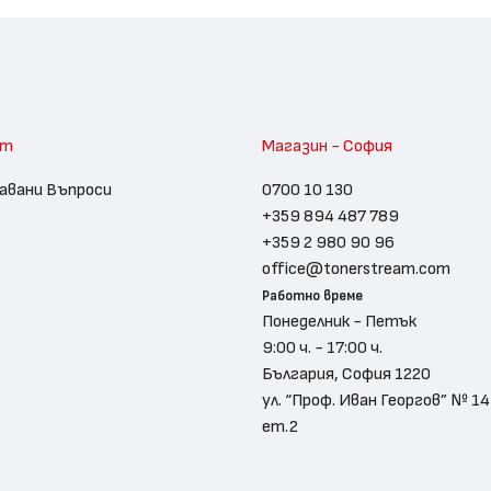
am
Магазин - София
авани Въпроси
0700 10 130
+359 894 487 789
+359 2 980 90 96
office@tonerstream.com
Работно време
Понеделник - Петък
9:00 ч. - 17:00 ч.
България, София 1220
ул. “Проф. Иван Георгов” № 14
ет.2