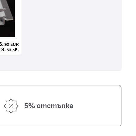
6.
EUR
92
13.
лв.
53
5% отстъпка