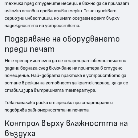
техника през студените месеци, е важно да се прилагат
няколко основни превантивни мерки. Те не изискват
сериозни инвестиции, но имат осезаем ефект върху
надеждността на устройството.
Подгряване на оборудването
преди печат
Не е препоръчително да се стартират обемни печатни
задачи веднага след включване на принтера в студено
помещение. Най-добрата практика е устройството да
остане в режим на готовност за кратък период, за да се
стабилизира вътрешната температура.
Това намалява риска от грешки при стартиране и
подобрява равномерността на печата.
Контрол върху влажността на
въздуха