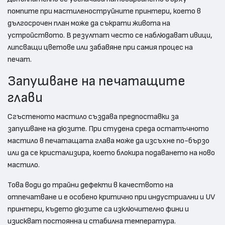
помпите при мастиленоструйните принтери, което в
дългосрочен план може да съкрати живота на
устройството. В резултат често се наблюдават ивици,
липсващи цветове или забавяне при самия процес на
печат.
Запушване на печатащите
глави
Сгъстеното мастило създава предпоставки за
запушване на дюзите. При студена среда остатъчното
мастило в печатащата глава може да изсъхне по-бързо
или да се кристализира, което блокира подаването на ново
мастило.
Това води до трайни дефекти в качеството на
отпечатване и е особено критично при индустриални и UV
принтери, където дюзите са изключително фини и
изискват постоянна и стабилна температура.