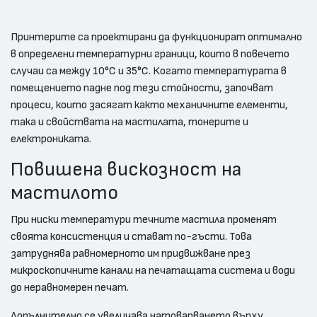
Принтерите са проектирани да функционират оптимално
в определени температурни граници, които в повечето
случаи са между 10°C и 35°C. Когато температурата в
помещението падне под тези стойности, започват
процеси, които засягат както механичните елементи,
така и свойствата на мастилата, тонерите и
електрониката.
Повишена вискозност на
мастилото
При ниски температури течните мастила променят
своята консистенция и стават по-гъсти. Това
затруднява равномерното им придвижване през
микроскопичните канали на печатащата система и води
до неравномерен печат.
Допълнително се увеличава натоварването върху