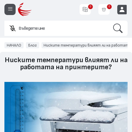
0
0
Search
Въведете име или код н
EUR
НАЧАЛО
Блог
Ниските температури влияят ли на работата
Ниските температури влияят ли на
работата на принтерите?