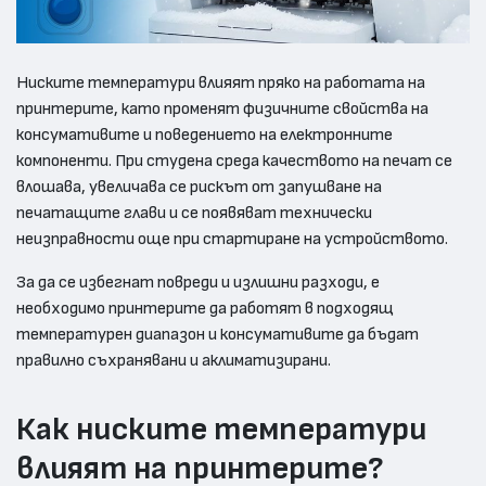
Ниските температури влияят пряко на работата на
принтерите, като променят физичните свойства на
консумативите и поведението на електронните
компоненти. При студена среда качеството на печат се
влошава, увеличава се рискът от запушване на
печатащите глави и се появяват технически
неизправности още при стартиране на устройството.
За да се избегнат повреди и излишни разходи, е
необходимо принтерите да работят в подходящ
температурен диапазон и консумативите да бъдат
правилно съхранявани и аклиматизирани.
Как ниските температури
влияят на принтерите?