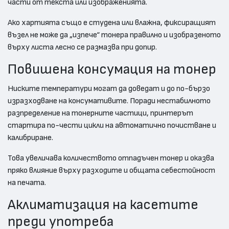
части от текста или изображенията.
Ако хартията също е студена или влажна, фиксиращият
възел не може да „изпече“ тонера правилно и изобразеното
върху листа лесно се размазва при допир.
Повишена консумация на тонер
Ниските температури могат да доведат и до по-бързо
изразходване на консумативите. Поради нестабилното
разпределение на тонерните частици, принтерът
стартира по-чести цикли на автоматично почистване и
калибриране.
Това увеличава количеството отпадъчен тонер и оказва
пряко влияние върху разходите и общата себестойност
на печата.
Аклиматизация на касетите
преди употреба