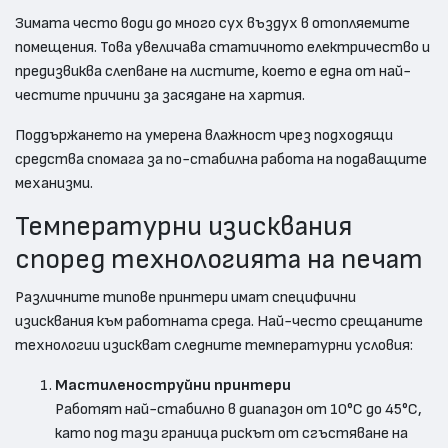
Зимата често води до много сух въздух в отопляемите
помещения. Това увеличава статичното електричество и
предизвиква слепване на листите, което е една от най-
честите причини за засядане на хартия.
Поддържането на умерена влажност чрез подходящи
средства спомага за по-стабилна работа на подаващите
механизми.
Температурни изисквания
според технологията на печат
Различните типове принтери имат специфични
изисквания към работната среда. Най-често срещаните
технологии изискват следните температурни условия:
Мастиленоструйни принтери
Работят най-стабилно в диапазон от 10°C до 45°C,
като под тази граница рискът от сгъстяване на