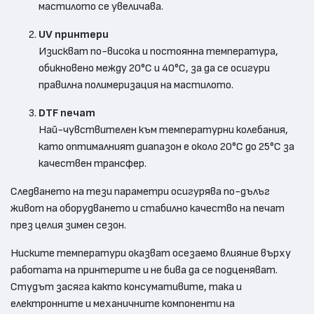
мастилото се увеличава.
UV принтери
Изискват по-висока и постоянна температура,
обикновено между 20°C и 40°C, за да се осигури
правилна полимеризация на мастилото.
DTF печат
Най-чувствителен към температурни колебания,
като оптималният диапазон е около 20°C до 25°C за
качествен трансфер.
Следването на тези параметри осигурява по-дълъг
живот на оборудването и стабилно качество на печат
през целия зимен сезон.
Ниските температури оказват осезаемо влияние върху
работата на принтерите и не бива да се подценяват.
Студът засяга както консумативите, така и
електронните и механичните компоненти на