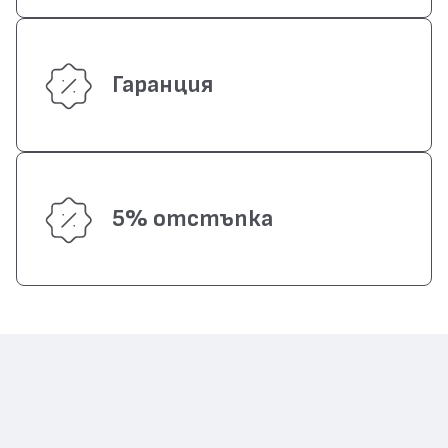
Гаранция
5% отстъпка